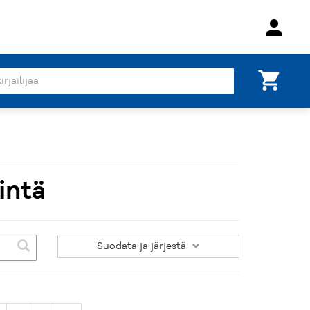
person
shopping_cart
intä
Suodata
ja järjestä