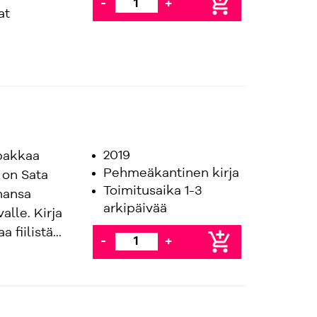
add_shopping_cart
-
+
at
2019
apakkaa
Pehmeäkantinen kirja
 on Sata
Toimitusaika 1-3
ahansa
arkipäivää
alle. Kirja
fiilistä...
add_shopping_cart
-
+