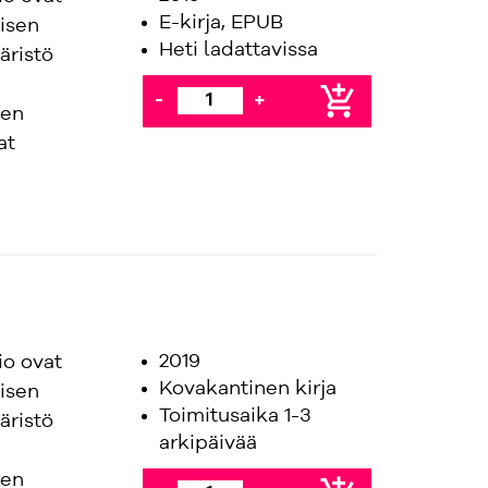
E-kirja, EPUB
isen
Heti ladattavissa
äristö
add_shopping_cart
-
+
nen
at
2019
io ovat
Kovakantinen kirja
isen
Toimitusaika 1-3
äristö
arkipäivää
nen