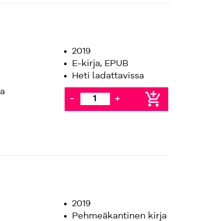
2019
E-kirja, EPUB
Heti ladattavissa
aa
add_shopping_cart
-
+
2019
Pehmeäkantinen kirja