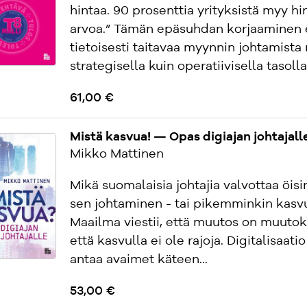
hintaa. 90 prosenttia yrityksistä myy hin
arvoa.” Tämän epäsuhdan korjaaminen 
tietoisesti taitavaa myynnin johtamista 
strategisella kuin operatiivisella tasolla.
61,00 €
Mistä kasvua! — Opas digiajan johtajall
Mikko Mattinen
Mikä suomalaisia johtajia valvottaa öisi
sen johtaminen - tai pikemminkin kasv
Maailma viestii, että muutos on muutok
että kasvulla ei ole rajoja. Digitalisaati
antaa avaimet käteen...
53,00 €