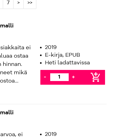
7
>
>>
-malli
2019
siakkaita ei
E-kirja, EPUB
aluaa ostaa
Heti ladattavissa
n hinnan.
aneet mikä
add_shopping_cart
-
+
ostoa...
-malli
2019
arvoa, ei