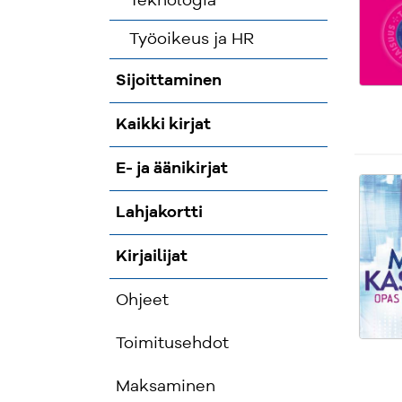
Teknologia
Työoikeus ja HR
Sijoittaminen
Kaikki kirjat
E- ja äänikirjat
Lahjakortti
Kirjailijat
Ohjeet
Toimitusehdot
Maksaminen