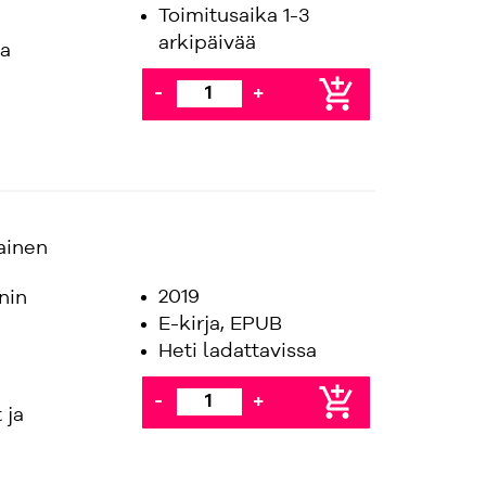
Toimitusaika 1-3
arkipäivää
aa
add_shopping_cart
-
+
ainen
2019
nin
E-kirja, EPUB
Heti ladattavissa
add_shopping_cart
-
+
 ja