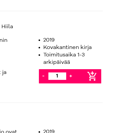
Hiila
2019
nin
Kovakantinen kirja
Toimitusaika 1-3
arkipäivää
 ja
add_shopping_cart
-
+
2019
io ovat