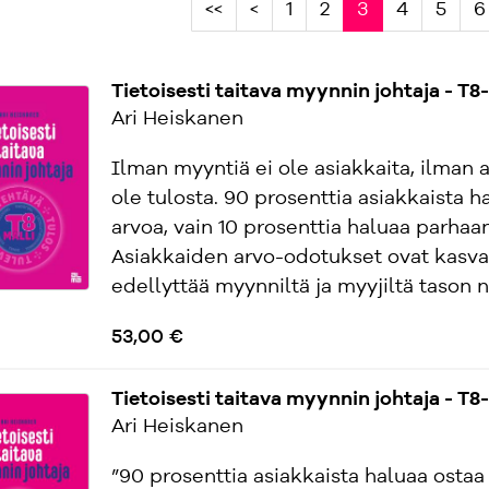
<<
<
1
2
3
4
5
6
Tietoisesti taitava myynnin johtaja - T8
Ari Heiskanen
Ilman myyntiä ei ole asiakkaita, ilman a
ole tulosta. 90 prosenttia asiakkaista h
arvoa, vain 10 prosenttia haluaa parhaa
Asiakkaiden arvo-odotukset ovat kasv
edellyttää myynniltä ja myyjiltä tason n
53,00 €
Tietoisesti taitava myynnin johtaja - T8
Ari Heiskanen
”90 prosenttia asiakkaista haluaa ostaa 