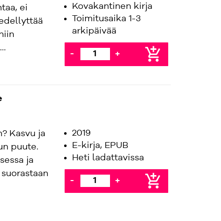
Kovakantinen kirja
taa, ei
Toimitusaika 1-3
edellyttää
arkipäivää
niin
..
add_shopping_cart
-
+
e
2019
n? Kasvu ja
E-kirja, EPUB
un puute.
Heti ladattavissa
sessa ja
o suorastaan
add_shopping_cart
-
+