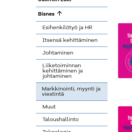
arrow_upward
Bisnes
Esihenkilötyö ja HR
Itsensä kehittäminen
Johtaminen
Liiketoiminnan
kehittäminen ja
johtaminen
Markkinointi, myynti ja
viestintä
Muut
Taloushallinto