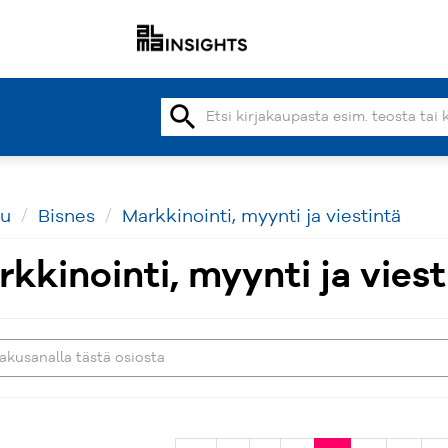
search
vu
Bisnes
Markkinointi, myynti ja viestintä
kkinointi, myynti ja viest