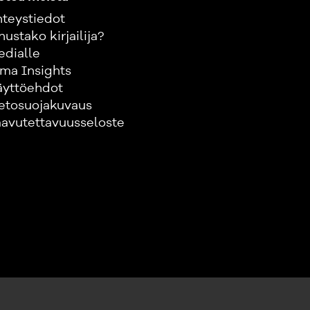
teystiedot
nustako kirjailija?
edialle
ma Insights
äyttöehdot
etosuojakuvaus
avutettavuusseloste