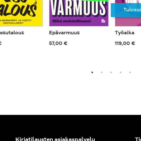
Tuloss
esutalous
Epävarmuus
Työaika
€
57,00 €
119,00 €
Kirjatilausten asiakaspalvelu
Ti