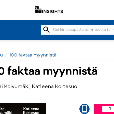
search
vu
100 faktaa myynnistä
0 faktaa myynnistä
i Koivumäki, Katleena Kortesuo
-