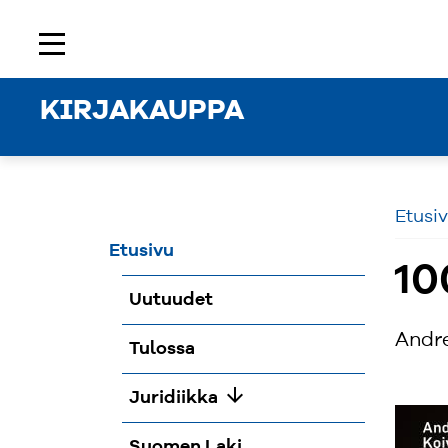
Etusivu
Rekisteröidy
Kirjaudu sisään
menu
KIRJAKAUPPA
Etusi
Etusivu
10
Uutuudet
Andre
Tulossa
arrow_downward
Juridiikka
Suomen Laki