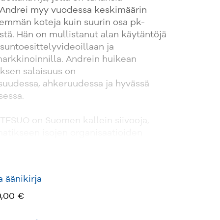
 Andrei myy vuodessa keskimäärin
nemmän koteja kuin suurin osa pk-
istä. Hän on mullistanut alan käytäntöjä
untoesittelyvideoillaan ja
arkkinoinnilla. Andrein huikean
sen salaisuus on
suudessa, ahkeruudessa ja hyvässä
sessa.
ESUO on Suomen kallein siivooja,
atikseen isojen organisaatioiden
ä. Katleena on yksi Suomen
keynote-puhujista, ja hän on palkittu
jolla on plakkarissaan yli 30 tietokirjaa.
 äänikirja
,00 €