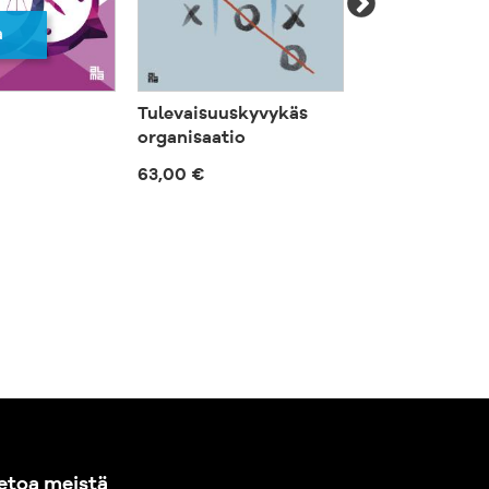
a
Tulevaisuuskyvykäs
Myyntitykki k
organisaatio
40,00 €
63,00 €
etoa meistä