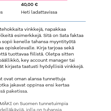
40,00 €
us
Heti ladattavissa
, tehokkaita vinkkejä, napakkaa
elkeitä esimerkkejä. Sitä on Sata faktaa
a sopii kenelle tahansa myyntityötä
aa opiskelevalle. Kirja tarjoaa sekä
ttä tuottavaa fiilistä. Oletpa sitten
ipäällikkö, key account manager tai
ät kirjasta taatusti hyödyllisiä vinkkejä.
ajat ovat oman alansa tunnettuja
jotka jakavat oppinsa ensi kertaa
ssä paketissa.
MÄKI on Suomen tunnetuimpia
delläkävijä, jolla on tuhansia