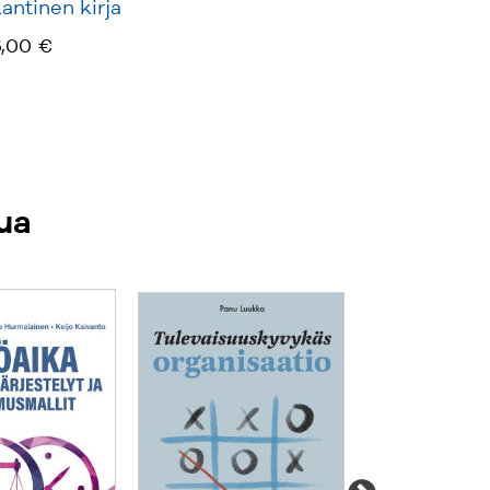
ntinen kirja
,00 €
ua