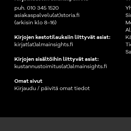
puh. 010 345 1520
Yh
asiakaspalvelu(at)storia.fi
Si
(arkisin klo 8–16)
M
Al
Kirjojen kestotilauksiin liittyvät asiat:
K
kirjat(at)almainsights.fi
Ti
Sa
Kirjojen sisältöihin liittyvät asiat:
kustannustoimitus(at)almainsights.fi
Omat sivut
Kirjaudu / päivitä omat tiedot