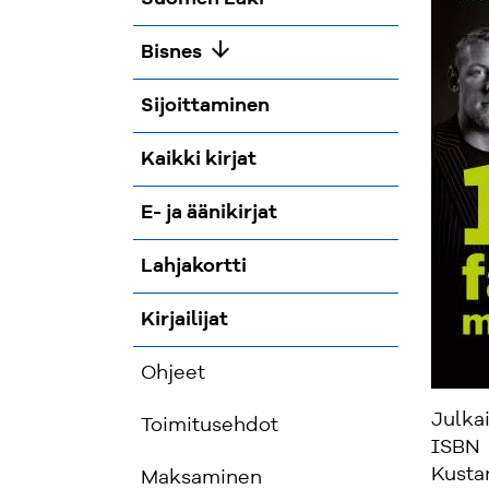
arrow_downward
Bisnes
Sijoittaminen
Kaikki kirjat
E- ja äänikirjat
Lahjakortti
Kirjailijat
Ohjeet
Julka
Toimitusehdot
ISBN
Kusta
Maksaminen