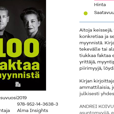
Hinta
'
Saatavu
Aitoja keissejä
konkretiaa ja s
myynnistä. Kirj
tekevälle tai al
tiukkaa faktaa e
yrittäjä, myynt
piirimyyjä, löyd
Kirjan kirjoitt
ammattilaisia, 
julkisesti yhde
isuvuosi
2019
978-952-14-3638-3
ANDREI KOIVU
ntaja
Alma Insights
asuntomyyjiä, e