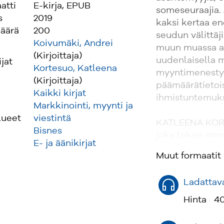
atti
E-kirja, EPUB
someseuraajia.
s
2019
kaksi kertaa e
äärä
200
seudun välittäj
Koivumäki, Andrei
muun muassa as
(Kirjoittaja)
uudenlaisella m
ijat
Kortesuo, Katleena
myyntimenestyk
(Kirjoittaja)
päämäärätietoi
Kaikki kirjat
ihmistuntemuk
Markkinointi, myynti ja
lueet
viestintä
KATLEENA KORT
Bisnes
joka tekee amm
E- ja äänikirjat
kriisiviestintä
Muut formaatit
suosituimmista 
tietokirjailija, 
Ladattava
Hinta
40