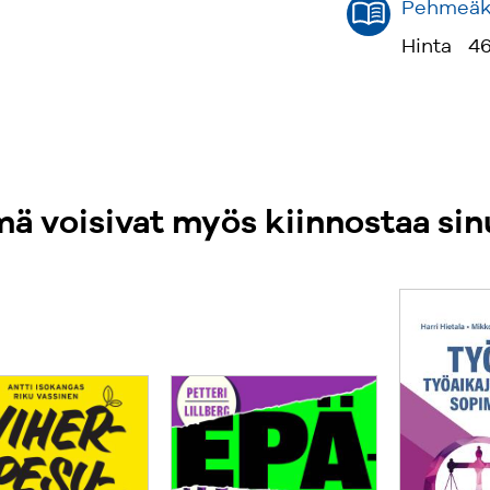
Pehmeäka
Hinta
46
ä voisivat myös kiinnostaa sin