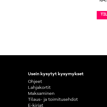
96,00 €
110,00 €
112,00 €
135,00 €
104
TILAA »
TILAA »
TI
Usein kysytyt kysymykset
Ohjeet
Lahjakortit
Maksaminen
Tilaus- ja toimitusehdot
E-kirjat