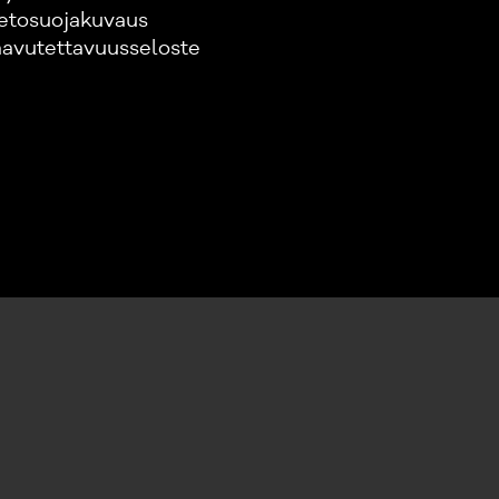
etosuojakuvaus
avutettavuusseloste