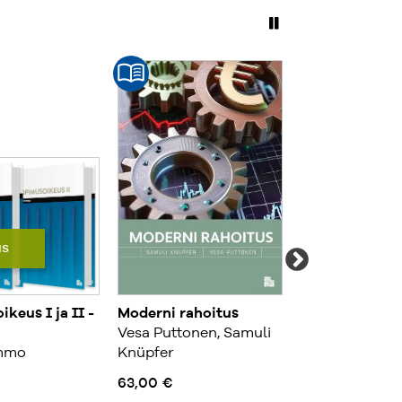
us
keus I ja II -
Moderni rahoitus
Työpaikalla n
Vesa Puttonen, Samuli
oltava lainsää
mmo
Knüpfer
2026
Harri Hietala, 
63,00 €
Kaivanto