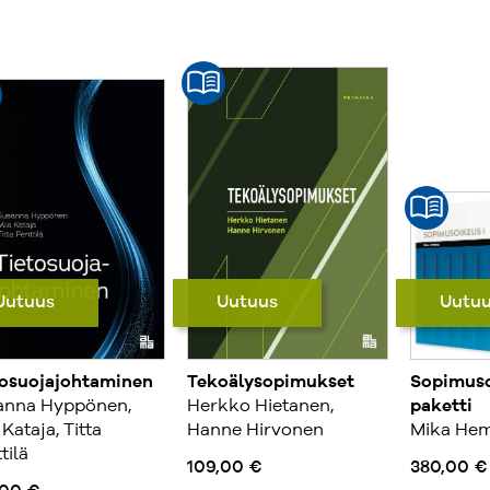
Uutuus
Uutu
Uutuus
tosuojajohtaminen
Tekoälysopimukset
Sopimusoi
anna Hyppönen,
Herkko Hietanen,
paketti
 Kataja, Titta
Hanne Hirvonen
Mika He
tilä
109,00 €
380,00 €