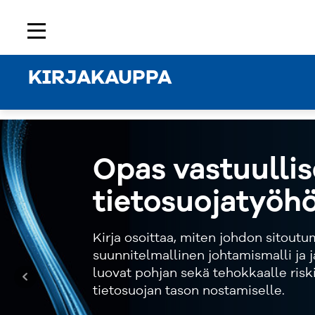
Etusivu
Rekisteröidy
Kirjaudu sisään
menu
KIRJAKAUPPA
Opas vastuulli
tietosuojatyöh
Kirja osoittaa, miten johdon sitoutu
suunnitelmallinen johtamismalli ja 
luovat pohjan sekä tehokkaalle riski
tietosuojan tason nostamiselle.