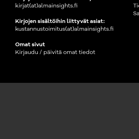
kirjat(at)almainsights.fi
Ti
Sa
Kirjojen sisältöihin liittyvät asiat:
kustannustoimitus(at)almainsights.fi
Omat sivut
Kirjaudu / päivitä omat tiedot