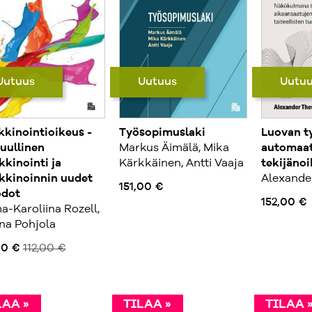
Uutuus
Uutuus
Uutu
kinointioikeus -
Työsopimuslaki
Luovan t
uullinen
Markus Äimälä, Mika
automaat
kinointi ja
Kärkkäinen, Antti Vaaja
tekijäno
kkinoinnin uudet
Alexander
151,00 €
dot
152,00 €
a-Karoliina Rozell,
na Pohjola
00 €
112,00 €
LAA »
TILAA »
TILAA 