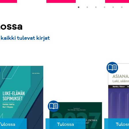
lossa
kaikki tulevat kirjat
Tulossa
Tulos
Tulossa