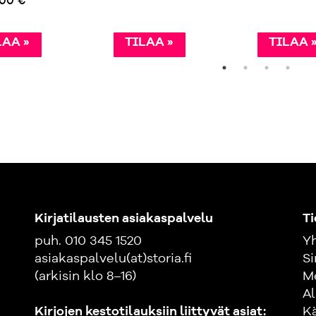
,00 €
LAA »
TILAA »
TILAA 
Kirjatilausten asiakaspalvelu
Ti
puh. 010 345 1520
Yh
asiakaspalvelu(at)storia.fi
Si
(arkisin klo 8–16)
M
Al
Kirjojen kestotilauksiin liittyvät asiat:
K