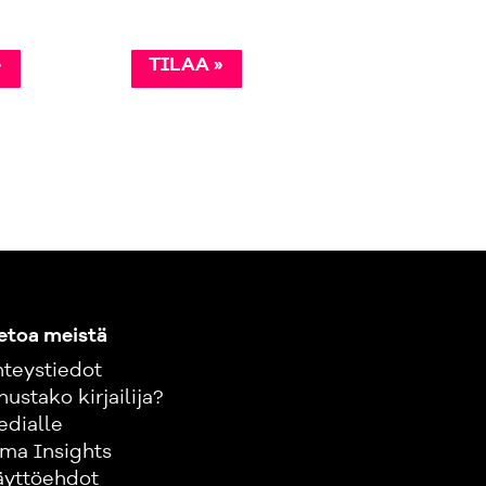
68,00 €
»
TILAA »
TILAA »
etoa meistä
teystiedot
nustako kirjailija?
edialle
ma Insights
äyttöehdot