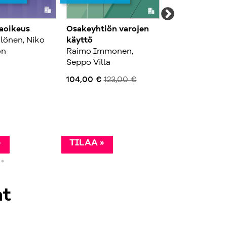
jaoikeus
Osakeyhtiön varojen
Suomen oikeus
lönen, Niko
käyttö
Heikki Pihlaja
on
Raimo Immonen,
112,00 €
Seppo Villa
104,00 €
123,00 €
»
TILAA »
TILAA »
at