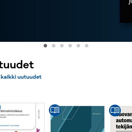
tuudet
 kaikki uutuudet