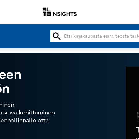
search
seen
ön
minen,
jatkuva kehittäminen
enhallinnalle että