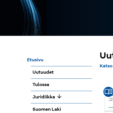
Uu
Etusivu
Katso
Uutuudet
Tulossa
arrow_downward
Juridiikka
Suomen Laki