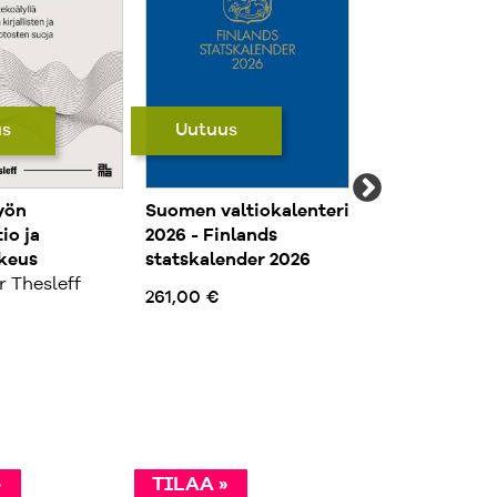
us
Uutuus
Uutuus
yön
Suomen valtiokalenteri
Asiakastietola
io ja
2026 - Finlands
dokumentointi
ikeus
statskalender 2026
suojelussa
 Thesleff
Mirjam Aranev
261,00 €
Johanna Hed
104,00 €
»
TILAA »
TILAA »