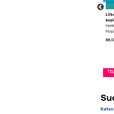
Pelastetaan strategia!
Suomen Laki I 2026
Lii
Mika Sutinen, Antti
sop
279,00 €
335,00 €
Haapakorva
Heik
Hop
71,00 €
88,
TILAA »
TILAA »
TI
Suo
Katso 