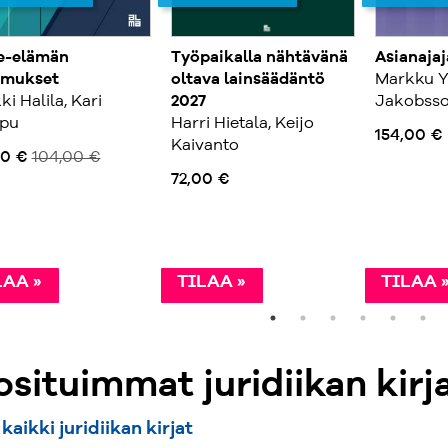
ke-elämän
Työpaikalla nähtävänä
Asianaja
imukset
oltava lainsäädäntö
Markku Y
ki Halila, Kari
2027
Jakobss
pu
Harri Hietala, Keijo
154,00 €
Kaivanto
00 €
104,00 €
72,00 €
LAA »
TILAA »
TILAA 
situimmat juridiikan kirj
kaikki juridiikan kirjat