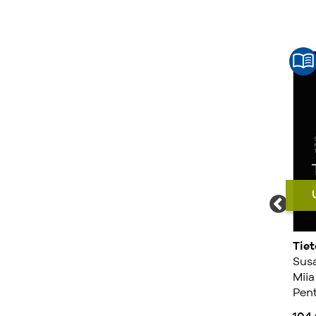
Uutuus
Uutuus
Pk-konsernin
Immateriaalioikeudet
Tie
verosuunnittelu
Taina Pihlajarinne,
Sus
Matti Kukkonen, Risto
Anette Alén, Juli
Miia
Walden
Mansnérus
Pent