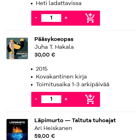
Heti ladattavissa
add_shopping_cart
-
+
Pääsykoeopas
Juha T. Hakala
30,00 €
2015
Kovakantinen kirja
Toimitusaika 1-3 arkipäivää
add_shopping_cart
-
+
Läpimurto — Taltuta tuhoajat
Ari Heiskanen
59,00 €