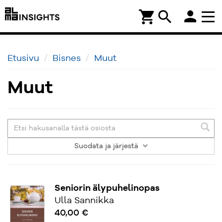
person
shopping_cart
search
Etusivu
Bisnes
Muut
Muut
Suodata
ja järjestä
Seniorin älypuhelinopas
Ulla Sannikka
40,00 €