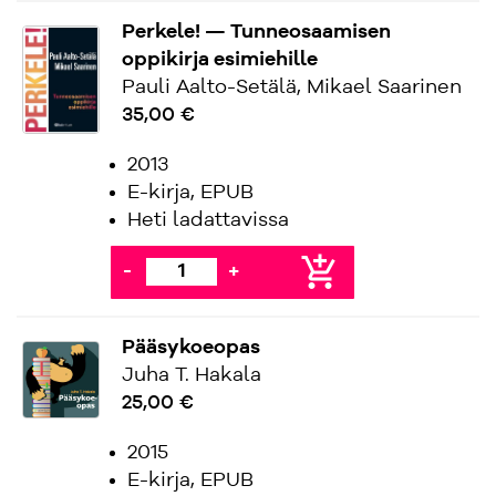
Perkele! — Tunneosaamisen
oppikirja esimiehille
Pauli Aalto-Setälä, Mikael Saarinen
35,00 €
2013
E-kirja, EPUB
Heti ladattavissa
add_shopping_cart
-
+
Pääsykoeopas
Juha T. Hakala
25,00 €
2015
E-kirja, EPUB