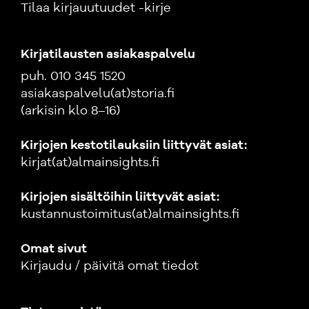
Tilaa kirjauutuudet -kirje
Kirjatilausten asiakaspalvelu
puh. 010 345 1520
asiakaspalvelu(at)storia.fi
(arkisin klo 8–16)
Kirjojen kestotilauksiin liittyvät asiat:
kirjat(at)almainsights.fi
Kirjojen sisältöihin liittyvät asiat:
kustannustoimitus(at)almainsights.fi
Omat sivut
Kirjaudu / päivitä omat tiedot