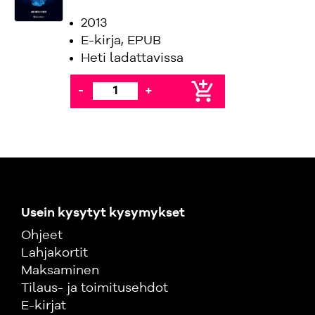
2013
E-kirja, EPUB
Heti ladattavissa
add_shopping_cart
-
+
Usein kysytyt kysymykset
Ohjeet
Lahjakortit
Maksaminen
Tilaus- ja toimitusehdot
E-kirjat