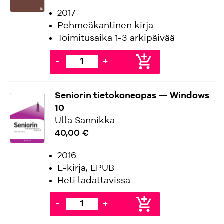
2017
Pehmeäkantinen kirja
Toimitusaika 1-3 arkipäivää
add_shopping_cart
-
+
Seniorin tietokoneopas — Windows
10
Ulla Sannikka
40,00 €
2016
E-kirja, EPUB
Heti ladattavissa
add_shopping_cart
-
+