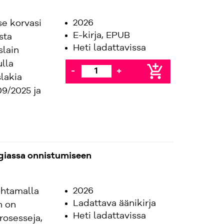
2026
se korvasi
E-kirja, EPUB
sta
Heti ladattavissa
slain
ulla
add_shopping_cart
-
+
slakia
09/2025 ja
giassa onnistumiseen
2026
ohtamalla
Ladattava äänikirja
n on
Heti ladattavissa
rosesseja,