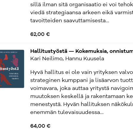
sillä ilman sitä organisaatio ei voi teho
viedä strategiaansa arkeen eikä varmis
tavoitteiden saavuttamisesta...
62,00 €
Hallitustyöstä — Kokemuksia, onnistumi
Kari Neilimo, Hannu Kuusela
Hyvä hallitus ei ole vain yrityksen valvo
strateginen kumppani ja lisäarvon tuott
voimavara, joka auttaa yritystä navigo
muutoksen keskellä ja rakentamaan ke
menestystä. Hyvän hallituksen näköku
enemmän tulevaisuudessa...
64,00 €