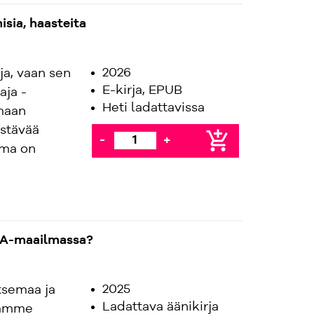
sia, haasteita
2026
ja, vaan sen
E-kirja, EPUB
aja -
Heti ladattavissa
imaan
stävää
add_shopping_cart
-
+
lma on
CA-maailmassa?
2025
tsemaa ja
Ladattava äänikirja
äämme