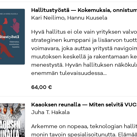
Hallitustyöstä — Kokemuksia, onnistumi
Kari Neilimo, Hannu Kuusela
Hyvä hallitus ei ole vain yrityksen valvo
strateginen kumppani ja lisäarvon tuott
voimavara, joka auttaa yritystä navigo
muutoksen keskellä ja rakentamaan ke
menestystä. Hyvän hallituksen näköku
enemmän tulevaisuudessa...
64,00 €
Kaaoksen reunalla — Miten selvitä VU
Juha T. Hakala
Arkemme on nopeaa, teknologian halli
monin tavoin spesialisoitunutta. Eläm