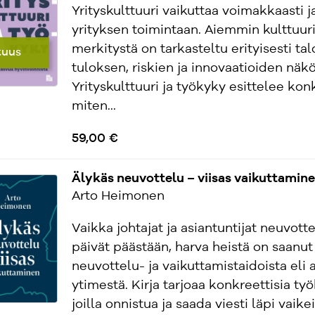
Yrityskulttuuri vaikuttaa voimakkaasti ja
yrityksen toimintaan. Aiemmin kulttuur
merkitystä on tarkasteltu erityisesti ta
tuus
tuloksen, riskien ja innovaatioiden näk
Yrityskulttuuri ja työkyky esittelee konk
miten...
59,00 €
Älykäs neuvottelu – viisas vaikuttamin
Arto Heimonen
Vaikka johtajat ja asiantuntijat neuvott
päivät päästään, harva heistä on saanut
neuvottelu- ja vaikuttamistaidoista eli
ytimestä. Kirja tarjoaa konkreettisia työ
joilla onnistua ja saada viesti läpi vaike