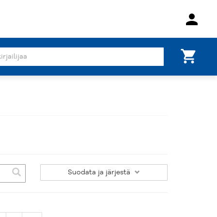
person
shopping_cart
Suodata
ja järjestä