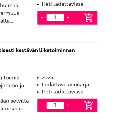
Heti ladattavissa
 huimaa
ävarmuus
add_shopping_cart
-
+
lta...
isesti kestävän liiketoiminnan
2025
i toimia
Ladattava äänikirja
vojemme ja
Heti ladattavissa
ään selviltä
add_shopping_cart
-
+
kuitenkaan