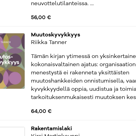
neuvottelutilanteissa. ...
56,00 €
Muutoskyvykkyys
Riikka Tanner
Tämän kirjan ytimessä on yksinkertain
kokonaisvaltainen ajatus: organisaatio
menestystä ei rakenneta yksittäisten
muutoshankkeiden onnistumisella, vaa
kyvykkyydellä oppia, uudistua ja toimi
tarkoituksenmukaisesti muutoksen kesk
64,00 €
Rakentamislaki