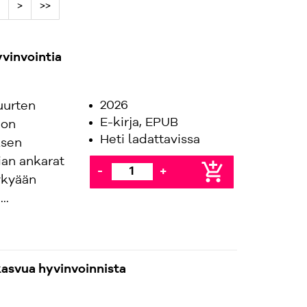
>
>>
yvinvointia
2026
uurten
E-kirja, EPUB
 on
Heti ladattavissa
ksen
ian ankarat
add_shopping_cart
-
+
ykyään
..
kasvua hyvinvoinnista