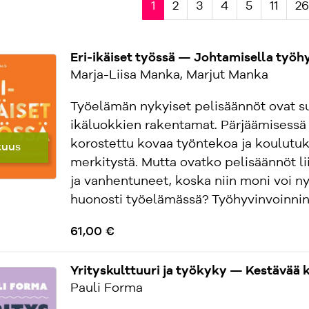
1
2
3
4
5
11
26
Eri-ikäiset työssä — Johtamisella työh
Marja-Liisa Manka, Marjut Manka
Työelämän nykyiset pelisäännöt ovat s
ikäluokkien rakentamat. Pärjäämisessä
korostettu kovaa työntekoa ja koulutu
tuus
merkitystä. Mutta ovatko pelisäännöt li
ja vanhentuneet, koska niin moni voi n
huonosti työelämässä? Työhyvinvoinnin.
61,00 €
Yrityskulttuuri ja työkyky — Kestävää 
Pauli Forma