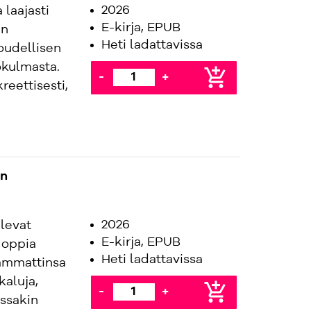
2026
 laajasti
E-kirja, EPUB
in
Heti ladattavissa
loudellisen
ökulmasta.
add_shopping_cart
-
+
reettisesti,
en
2026
elevat
E-kirja, EPUB
 oppia
Heti ladattavissa
 ammattinsa
kaluja,
add_shopping_cart
-
+
issakin