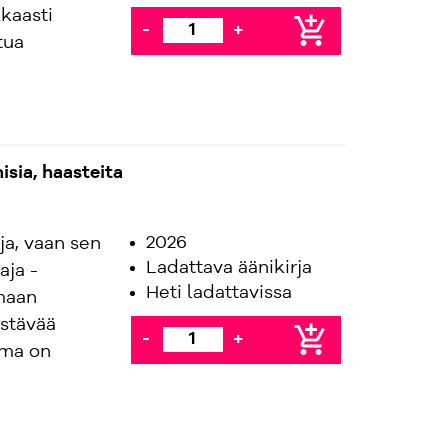
kkaasti
add_shopping_cart
-
+
tua
sia, haasteita
2026
ja, vaan sen
Ladattava äänikirja
aja -
Heti ladattavissa
imaan
stävää
add_shopping_cart
-
+
lma on