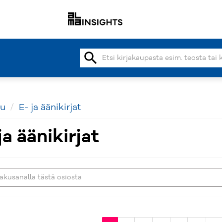
search
vu
E- ja äänikirjat
ja äänikirjat