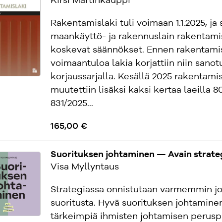
Kirsi Martinkauppi
Rakentamislaki tuli voimaan 1.1.2025, ja 
maankäyttö- ja rakennuslain rakentami
koskevat säännökset. Ennen rakentami
voimaantuloa lakia korjattiin niin sanot
korjaussarjalla. Kesällä 2025 rakentami
muutettiin lisäksi kaksi kertaa laeilla 8
831/2025...
165,00 €
Suorituksen johtaminen — Avain strate
Visa Myllyntaus
Strategiassa onnistutaan varmemmin j
suoritusta. Hyvä suorituksen johtamine
tärkeimpiä ihmisten johtamisen perusp