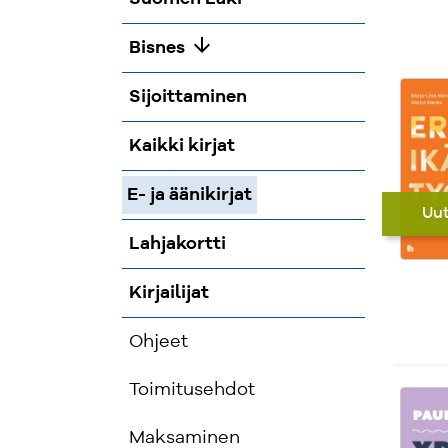
arrow_downward
Bisnes
Sijoittaminen
Kaikki kirjat
E- ja äänikirjat
Uu
Lahjakortti
Kirjailijat
Ohjeet
Toimitusehdot
Maksaminen