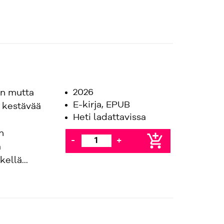
2026
en mutta
E-kirja, EPUB
n kestävää
Heti ladattavissa
n
add_shopping_cart
-
+
a
ellä...