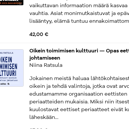
vaikuttavan informaation määrä kasvaa
vauhtia. Asiat monimutkaistuvat ja ep
lisääntyy, elämä tuntuu ennakoimattoma
42,00 €
Oikein toimimisen kulttuuri — Opas eett
johtamiseen
Niina Ratsula
Jokainen meistä haluaa lähtökohtaisest
oikein ja tehdä valintoja, jotka ovat ar
edustamamme organisaation eettisten
periaatteiden mukaisia. Miksi niin itsest
kuulostavat eettiset periaatteet eivät 
läheskään...