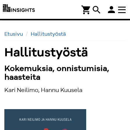
person
shopping_cart
search
Etusivu
Hallitustyöstä
Hallitustyöstä
Kokemuksia, onnistumisia,
haasteita
Kari Neilimo, Hannu Kuusela