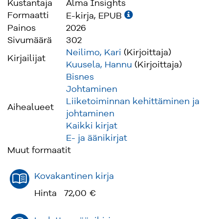
Kustantaja
Alma Insights
Formaatti
E-kirja, EPUB
Kirja tarjoaa tietoa, välineitä ja inspiraatiota
Painos
2026
hallitustyön kehittämiseen. Hyvä hallitustyö ei
Sivumäärä
302
ole staattista tai kaavamaista, vaan se on
Neilimo, Kari
(Kirjoittaja)
jatkuvaa oppimista, uudistumista ja yhteistyötä.
Kirjailijat
Kuusela, Hannu
(Kirjoittaja)
Hallituksen puheenjohtajalla ja jokaisella
Bisnes
hallituksen jäsenellä on mahdollisuus, ja
Johtaminen
velvollisuus, vaikuttaa siihen, miten hallitus
Liiketoiminnan kehittäminen ja
toimii ja millaista lisäarvoa se tuottaa
Aihealueet
johtaminen
yritykselle.
Kaikki kirjat
E- ja äänikirjat
Muut formaatit
Kovakantinen kirja
Hinta
72,00 €