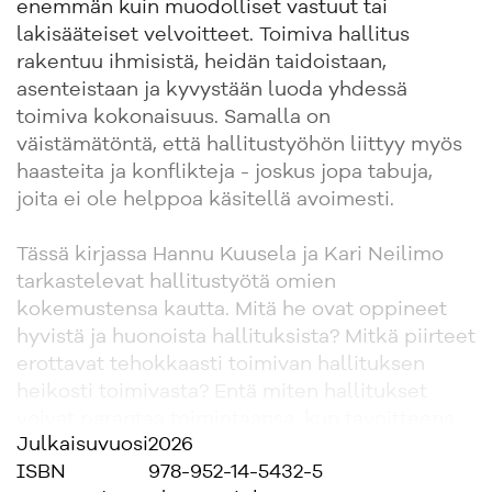
enemmän kuin muodolliset vastuut tai
lakisääteiset velvoitteet. Toimiva hallitus
rakentuu ihmisistä, heidän taidoistaan,
asenteistaan ja kyvystään luoda yhdessä
toimiva kokonaisuus. Samalla on
väistämätöntä, että hallitustyöhön liittyy myös
haasteita ja konflikteja - joskus jopa tabuja,
joita ei ole helppoa käsitellä avoimesti.
Tässä kirjassa Hannu Kuusela ja Kari Neilimo
tarkastelevat hallitustyötä omien
kokemustensa kautta. Mitä he ovat oppineet
hyvistä ja huonoista hallituksista? Mitkä piirteet
erottavat tehokkaasti toimivan hallituksen
heikosti toimivasta? Entä miten hallitukset
voivat parantaa toimintaansa, kun tavoitteena
Julkaisuvuosi
2026
on yrityksen pitkäaikainen menestys ja arvon
ISBN
978-952-14-5432-5
luominen?