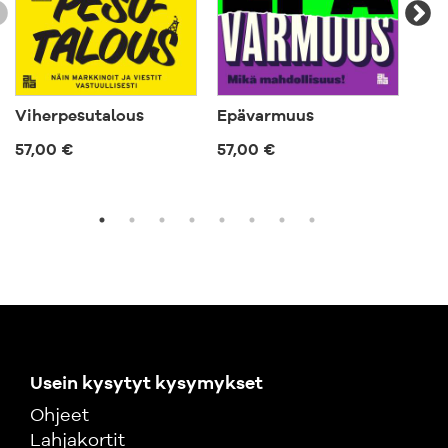
Viherpesutalous
Epävarmuus
Tul
org
57,00 €
57,00 €
63,
Usein kysytyt kysymykset
Ohjeet
Lahjakortit