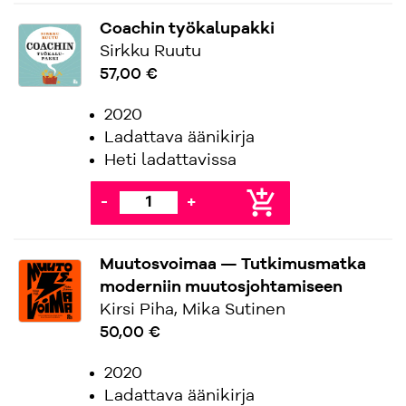
Coachin työkalupakki
Sirkku Ruutu
57,00 €
2020
Ladattava äänikirja
Heti ladattavissa
add_shopping_cart
-
+
Muutosvoimaa — Tutkimusmatka
moderniin muutosjohtamiseen
Kirsi Piha, Mika Sutinen
50,00 €
2020
Ladattava äänikirja