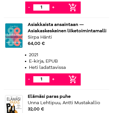
add_shopping_cart
-
+
Asiakkaista ansaintaan —
Asiakaskeskeinen liiketoimintamalli
Sirpa Hänti
64,00 €
2021
E-kirja, EPUB
Heti ladattavissa
add_shopping_cart
-
+
Elämäsi paras puhe
Unna Lehtipuu, Antti Mustakallio
32,00 €