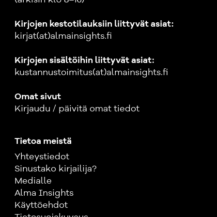
(arkisin klo 8–16)
Kirjojen kestotilauksiin liittyvät asiat:
kirjat(at)almainsights.fi
Kirjojen sisältöihin liittyvät asiat:
kustannustoimitus(at)almainsights.fi
Omat sivut
Kirjaudu / päivitä omat tiedot
Tietoa meistä
Yhteystiedot
Sinustako kirjailija?
Medialle
Alma Insights
Käyttöehdot