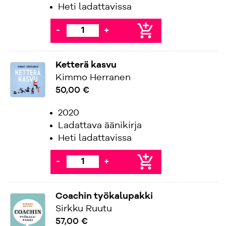
Heti ladattavissa
add_shopping_cart
-
+
Ketterä kasvu
Kimmo Herranen
50,00 €
2020
Ladattava äänikirja
Heti ladattavissa
add_shopping_cart
-
+
Coachin työkalupakki
Sirkku Ruutu
57,00 €