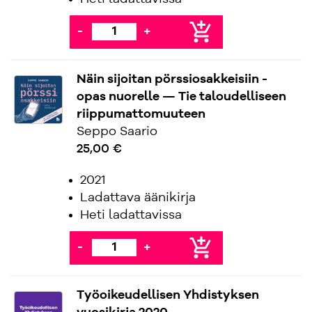
add_shopping_cart
-
+
Näin sijoitan pörssiosakkeisiin -
opas nuorelle — Tie taloudelliseen
riippumattomuuteen
Seppo Saario
25,00 €
2021
Ladattava äänikirja
Heti ladattavissa
add_shopping_cart
-
+
Työoikeudellisen Yhdistyksen