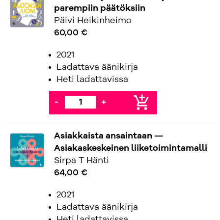
parempiin päätöksiin
Päivi Heikinheimo
60,00 €
2021
Ladattava äänikirja
Heti ladattavissa
add_shopping_cart
-
+
Asiakkaista ansaintaan —
Asiakaskeskeinen liiketoimintamalli
Sirpa T Hänti
64,00 €
2021
Ladattava äänikirja
Heti ladattavissa