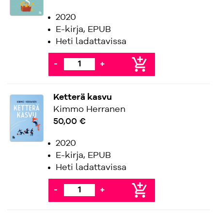
2020
E-kirja, EPUB
Heti ladattavissa
add_shopping_cart
-
+
Ketterä kasvu
Kimmo Herranen
50,00 €
2020
E-kirja, EPUB
Heti ladattavissa
add_shopping_cart
-
+