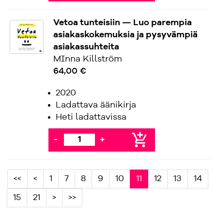
Vetoa tunteisiin — Luo parempia
asiakaskokemuksia ja pysyvämpiä
asiakassuhteita
MInna Killström
64,00 €
2020
Ladattava äänikirja
Heti ladattavissa
add_shopping_cart
-
+
<<
<
1
7
8
9
10
11
12
13
14
15
21
>
>>