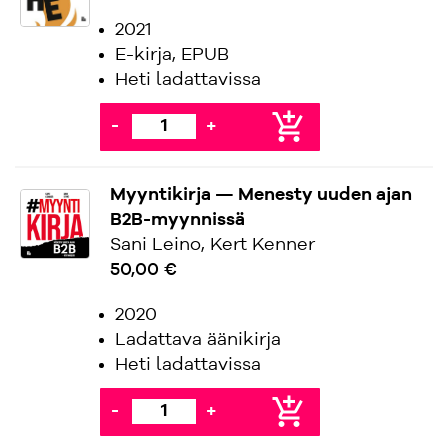
2021
E-kirja, EPUB
Heti ladattavissa
add_shopping_cart
-
+
Myyntikirja — Menesty uuden ajan
B2B-myynnissä
Sani Leino, Kert Kenner
50,00 €
2020
Ladattava äänikirja
Heti ladattavissa
add_shopping_cart
-
+