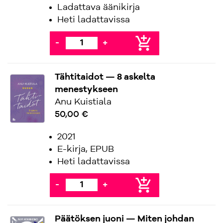
Ladattava äänikirja
Heti ladattavissa
add_shopping_cart
-
+
Tähtitaidot — 8 askelta
menestykseen
Anu Kuistiala
50,00 €
2021
E-kirja, EPUB
Heti ladattavissa
add_shopping_cart
-
+
Päätöksen juoni — Miten johdan