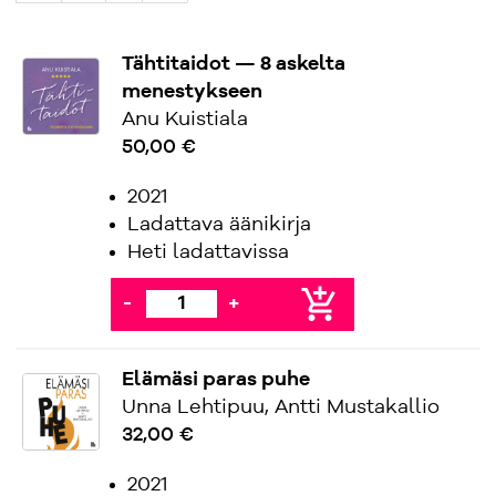
Tähtitaidot — 8 askelta
menestykseen
Anu Kuistiala
50,00 €
2021
Ladattava äänikirja
Heti ladattavissa
add_shopping_cart
-
+
Elämäsi paras puhe
Unna Lehtipuu, Antti Mustakallio
32,00 €
2021