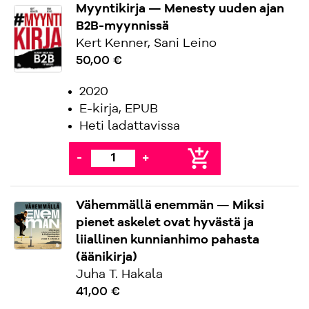
Myyntikirja — Menesty uuden ajan
B2B-myynnissä
Kert Kenner, Sani Leino
50,00 €
2020
E-kirja, EPUB
Heti ladattavissa
add_shopping_cart
-
+
Vähemmällä enemmän — Miksi
pienet askelet ovat hyvästä ja
liiallinen kunnianhimo pahasta
(äänikirja)
Juha T. Hakala
41,00 €