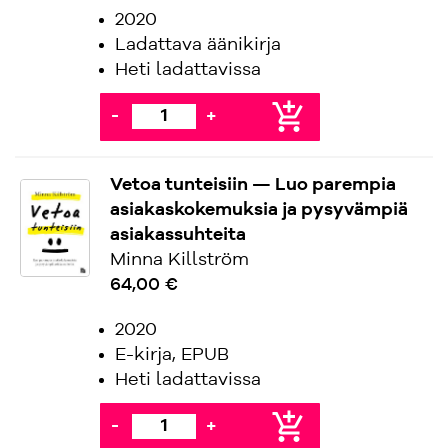
2020
Ladattava äänikirja
Heti ladattavissa
add_shopping_cart
-
+
Vetoa tunteisiin — Luo parempia
asiakaskokemuksia ja pysyvämpiä
asiakassuhteita
Minna Killström
64,00 €
2020
E-kirja, EPUB
Heti ladattavissa
add_shopping_cart
-
+