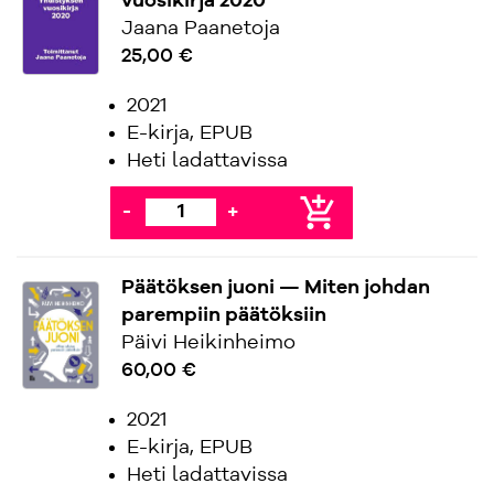
vuosikirja 2020
Jaana Paanetoja
25,00 €
2021
E-kirja, EPUB
Heti ladattavissa
add_shopping_cart
-
+
Päätöksen juoni — Miten johdan
parempiin päätöksiin
Päivi Heikinheimo
60,00 €
2021
E-kirja, EPUB
Heti ladattavissa