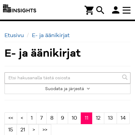
person
shopping_cart
search
Etusivu
E- ja äänikirjat
E- ja äänikirjat
Suodata
ja järjestä
<<
<
1
7
8
9
10
11
12
13
14
15
21
>
>>