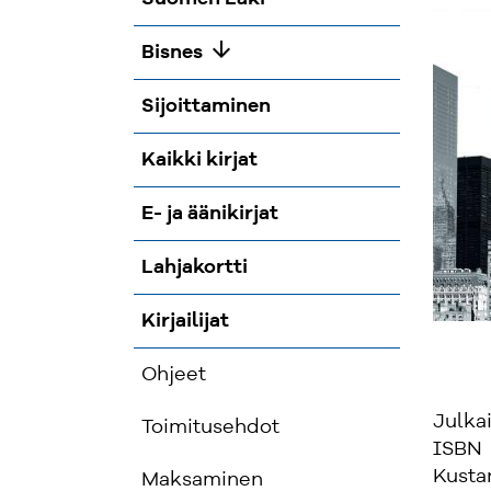
arrow_downward
Bisnes
Sijoittaminen
Kaikki kirjat
E- ja äänikirjat
Lahjakortti
Kirjailijat
Ohjeet
Julka
Toimitusehdot
ISBN
Kusta
Maksaminen