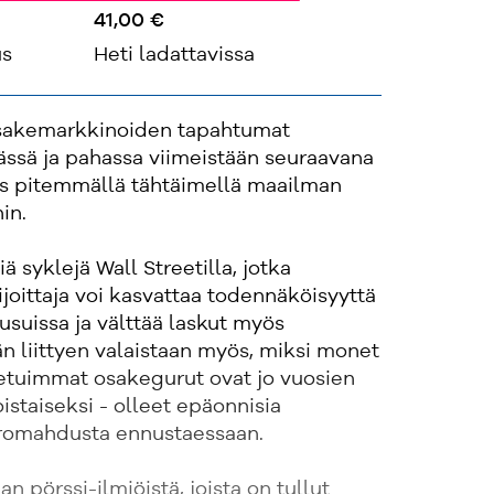
41,00 €
us
Heti ladattavissa
osakemarkkinoiden tapahtumat
ässä ja pahassa viimeistään seuraavana
ös pitemmällä tähtäimellä maailman
in.
iä syklejä Wall Streetilla, jotka
ijoittaja voi kasvattaa todennäköisyyttä
suissa ja välttää laskut myös
 liittyen valaistaan myös, miksi monet
tuimmat osakegurut ovat jo vuosien
oistaiseksi - olleet epäonnisia
 romahdusta ennustaessaan.
an pörssi-ilmiöistä, joista on tullut