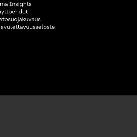
ma Insights
äyttöehdot
etosuojakuvaus
avutettavuusseloste