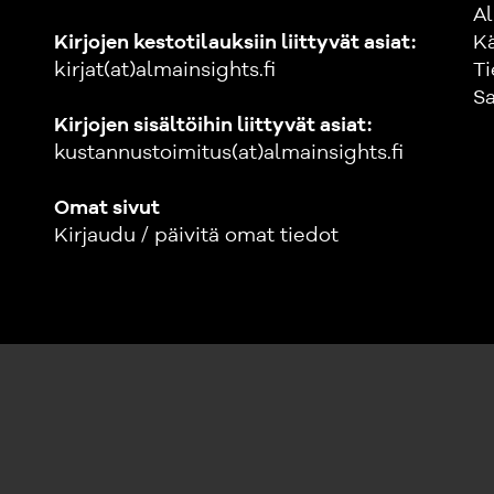
Al
Kirjojen kestotilauksiin liittyvät asiat:
K
kirjat(at)almainsights.fi
Ti
Sa
Kirjojen sisältöihin liittyvät asiat:
kustannustoimitus(at)almainsights.fi
Omat sivut
Kirjaudu / päivitä omat tiedot