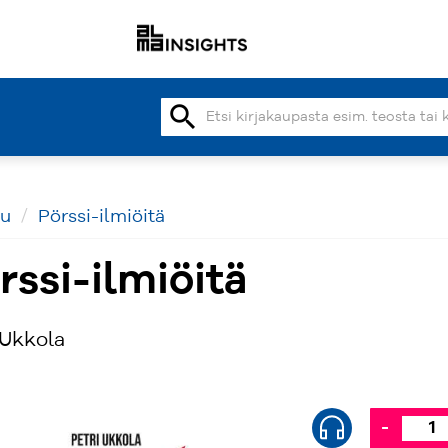
search
vu
Pörssi-ilmiöitä
rssi-ilmiöitä
 Ukkola
-