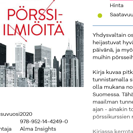
Hinta
'
Saatavu
Yhdysvaltain 
heijastuvat hyv
päivänä, ja my
muihin pörsseih
Kirja kuvaa pitk
tunnistamalla s
olla mukana nou
Suomessa. Tähän
maailman tunne
ajan - ainakin t
isuvuosi
2020
pörssikurssien
978-952-14-4249-0
ntaja
Alma Insights
Kirjassa kerrota