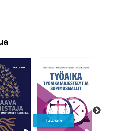
ua
Tulossa