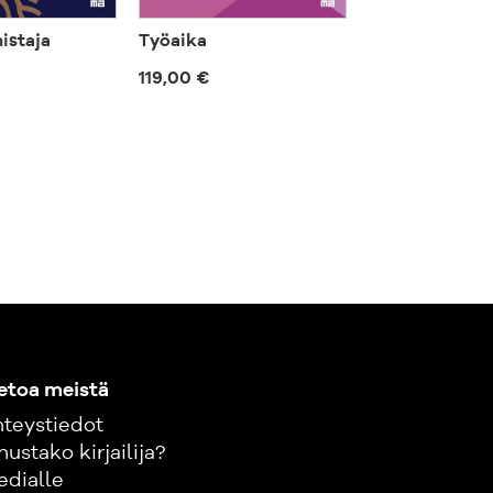
istaja
Työaika
Totuus taloud
119,00 €
35,00 €
etoa meistä
teystiedot
nustako kirjailija?
edialle