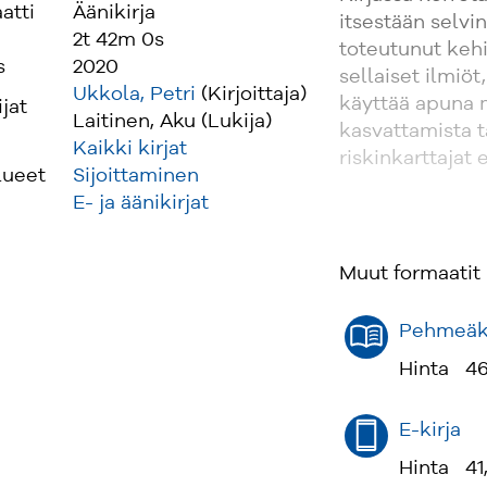
atti
Äänikirja
itsestään selvi
2t 42m 0s
toteutunut keh
s
2020
sellaiset ilmiöt,
Ukkola, Petri
(Kirjoittaja)
käyttää apuna 
ijat
Laitinen, Aku (Lukija)
kasvattamista t
Kaikki kirjat
riskinkarttajat 
lueet
Sijoittaminen
E- ja äänikirjat
Muut formaatit
Pehmeäka
Hinta
46
E-kirja
Hinta
41