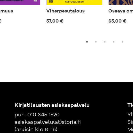
rmuus
Viherpesutalous
Osaava om
€
57,00 €
65,00 €
Kirjatilausten asiakaspalvelu
Ti
puh. 010 345 1520
Yh
asiakaspalvelu(at)storia.fi
Si
(arkisin klo 8–16)
M