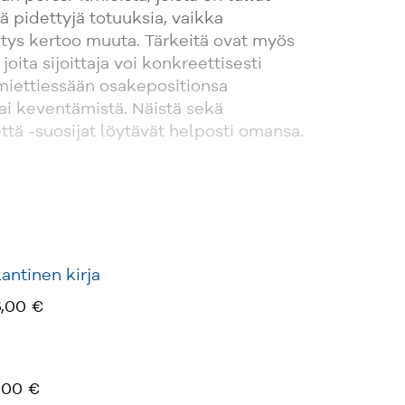
nä pidettyjä totuuksia, vaikka
itys kertoo muuta. Tärkeitä ovat myös
 joita sijoittaja voi konkreettisesti
miettiessään osakepositionsa
ai keventämistä. Näistä sekä
että -suosijat löytävät helposti omansa.
ntinen kirja
,00 €
,00 €