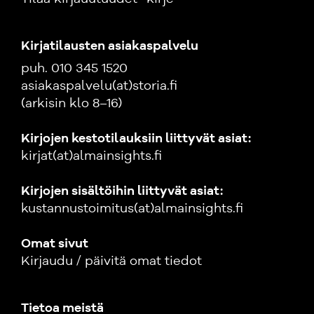
Kirjatilausten asiakaspalvelu
puh. 010 345 1520
asiakaspalvelu(at)storia.fi
(arkisin klo 8–16)
Kirjojen kestotilauksiin liittyvät asiat:
kirjat(at)almainsights.fi
Kirjojen sisältöihin liittyvät asiat:
kustannustoimitus(at)almainsights.fi
Omat sivut
Kirjaudu / päivitä omat tiedot
Tietoa meistä