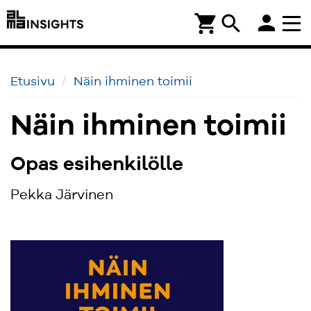
person
shopping_cart
search
Etusivu
Näin ihminen toimii
Näin ihminen toimii
Opas esihenkilölle
Pekka Järvinen