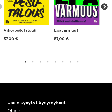
Tu
Viherpesutalous
Epävarmuus
Työ
57,00 €
57,00 €
119
Usein kysytyt kysymykset
Ohjeet