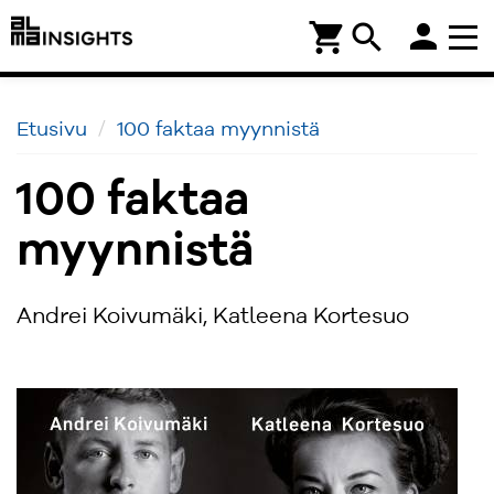
person
shopping_cart
search
Etusivu
100 faktaa myynnistä
100 faktaa
myynnistä
Andrei Koivumäki, Katleena Kortesuo