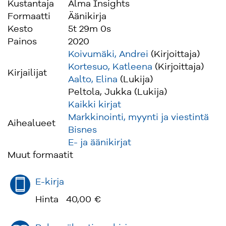
Kustantaja
Alma Insights
Formaatti
Äänikirja
Kesto
5t 29m 0s
Painos
2020
Koivumäki, Andrei
(Kirjoittaja)
Kortesuo, Katleena
(Kirjoittaja)
Kirjailijat
Aalto, Elina
(Lukija)
Peltola, Jukka (Lukija)
Kaikki kirjat
Markkinointi, myynti ja viestintä
Aihealueet
Bisnes
E- ja äänikirjat
Muut formaatit
E-kirja
Hinta
40,00 €