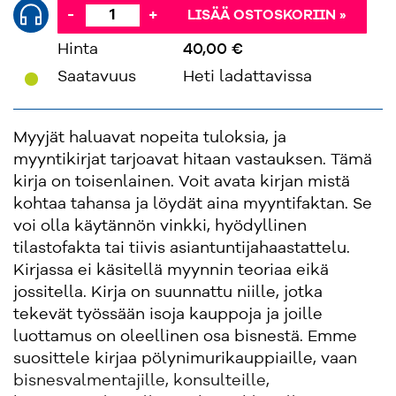
-
+
LISÄÄ OSTOSKORIIN »
Hinta
40,00 €
'
Saatavuus
Heti ladattavissa
Myyjät haluavat nopeita tuloksia, ja
myyntikirjat tarjoavat hitaan vastauksen. Tämä
kirja on toisenlainen. Voit avata kirjan mistä
kohtaa tahansa ja löydät aina myyntifaktan. Se
voi olla käytännön vinkki, hyödyllinen
tilastofakta tai tiivis asiantuntijahaastattelu.
Kirjassa ei käsitellä myynnin teoriaa eikä
jossitella. Kirja on suunnattu niille, jotka
tekevät työssään isoja kauppoja ja joille
luottamus on oleellinen osa bisnestä. Emme
suosittele kirjaa pölynimurikauppiaille, vaan
bisnesvalmentajille, konsulteille,