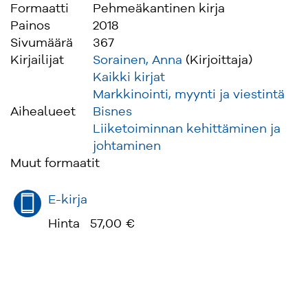
mediasta ja viestinnästä. Ura alkoi Yleisradion
Formaatti
Pehmeäkantinen kirja
TV1:n toimituksista uutis-, ajankohtais- ja
Painos
2018
urheilutoimittajana, ja vuodesta 2005 lähtien
Sivumäärä
367
hän on vetänyt omaa viestintätoimistoaan
Kirjailijat
Sorainen, Anna
(Kirjoittaja)
Ground Communicationsia. Matkan varrelle
Kaikki kirjat
mahtuvat myös muun muassa McLaren Racing
Markkinointi, myynti ja viestintä
-pesti Kimi Räikkösen mediavastaavana,
Aihealueet
Bisnes
Olympiakomitean viestintäpäällikön tehtävät ja
Liiketoiminnan kehittäminen ja
Publicis Helsinki -mainostoimiston
johtaminen
viestintäjohtajuus.
Muut formaatit
E-kirja
Hinta
57,00 €