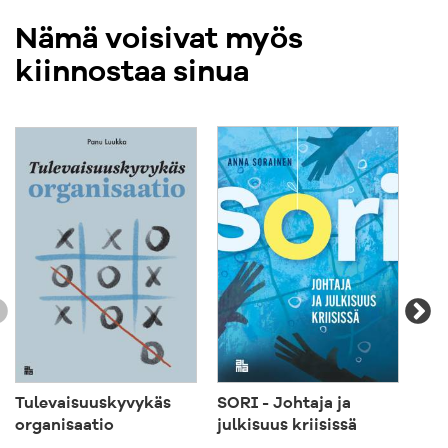
Nämä voisivat myös
kiinnostaa sinua
Tulevaisuuskyvykäs
SORI - Johtaja ja
Vih
organisaatio
julkisuus kriisissä
57,