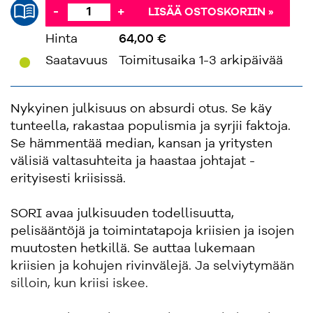
-
+
LISÄÄ OSTOSKORIIN »
Hinta
64,00 €
'
Saatavuus
Toimitusaika 1-3 arkipäivää
Nykyinen julkisuus on absurdi otus. Se käy
tunteella, rakastaa populismia ja syrjii faktoja.
Se hämmentää median, kansan ja yritysten
välisiä valtasuhteita ja haastaa johtajat -
erityisesti kriisissä.
SORI avaa julkisuuden todellisuutta,
pelisääntöjä ja toimintatapoja kriisien ja isojen
muutosten hetkillä. Se auttaa lukemaan
kriisien ja kohujen rivinvälejä. Ja selviytymään
silloin, kun kriisi iskee.