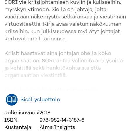
SORI vie kriisijohtamisen kuviin ja kulisseihin,
myrskyn ytimeen. Siellä on johtaja, jolta
vaaditaan näkemystä, selkärankaa ja viestinnän
virtuositeettia. Kirja avaa vaietun näkökulman
kriiseihin, kun julkisuudessa myllätyt johtajat
kertovat omat tarinansa.
Kriisit haastavat aina johtajan ohella koko
organisaation. SORI antaa välineitä analysoida
ja kehittää sekä henkilökohtaista että
organisaation viestintää.
Usein kriisin johtajuutta mittaa myös
anteeksipyytämisen taito. Siksi SORI.
Sisällysluettelo
Anna Sorainen on viestinnän ja liikkeenjohdon
Julkaisuvuosi
2018
strateginen neuvonantaja, hallitustyöläinen ja
ISBN
978-952-14-3187-6
puhuja. Hänellä on 25 vuoden kokemus
Kustantaja
Alma Insights