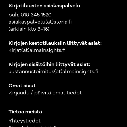
Kirjatilausten asiakaspalvelu
puh. 010 345 1520
asiakaspalvelu(at)storia.fi
(arkisin klo 8–16)
Kirjojen kestotilauksiin liittyvät asiat:
kirjat(at)almainsights.fi
Kirjojen sisältöihin liittyvät asiat:
kustannustoimitus(at)almainsights.fi
Omat sivut
Kirjaudu / päivitä omat tiedot
Tietoa meistä
Yhteystiedot