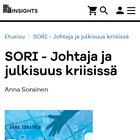
person
shopping_cart
search
Etusivu
SORI - Johtaja ja julkisuus kriisissä
SORI - Johtaja ja
julkisuus kriisissä
Anna Sorainen