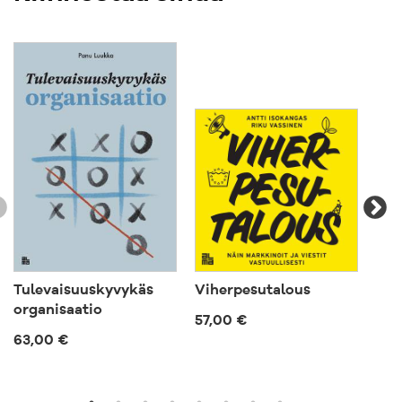
Tulevaisuuskyvykäs
Viherpesutalous
Joh
organisaatio
57,00 €
57,
63,00 €