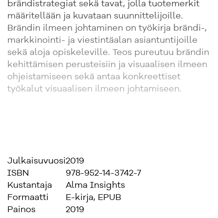
brändistrategiat sekä tavat, jolla tuotemerkit
määritellään ja kuvataan suunnittelijoille.
Brändin ilmeen johtaminen on työkirja brändi-,
markkinointi- ja viestintäalan asiantuntijoille
sekä aloja opiskeleville. Teos pureutuu brändin
kehittämisen perusteisiin ja visuaalisen ilmeen
ohjeistamiseen sekä antaa konkreettiset
työkalut visuaalisen ilmeen johtamiseen.
Julkaisuvuosi
2019
ISBN
978-952-14-3742-7
Kustantaja
Alma Insights
Formaatti
E-kirja, EPUB
Painos
2019