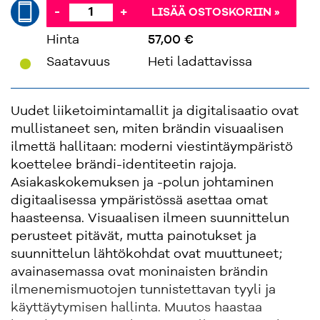
-
+
LISÄÄ OSTOSKORIIN »
Hinta
57,00 €
'
Saatavuus
Heti ladattavissa
Uudet liiketoimintamallit ja digitalisaatio ovat
mullistaneet sen, miten brändin visuaalisen
ilmettä hallitaan: moderni viestintäympäristö
koettelee brändi-identiteetin rajoja.
Asiakaskokemuksen ja -polun johtaminen
digitaalisessa ympäristössä asettaa omat
haasteensa. Visuaalisen ilmeen suunnittelun
perusteet pitävät, mutta painotukset ja
suunnittelun lähtökohdat ovat muuttuneet;
avainasemassa ovat moninaisten brändin
ilmenemismuotojen tunnistettavan tyyli ja
käyttäytymisen hallinta. Muutos haastaa