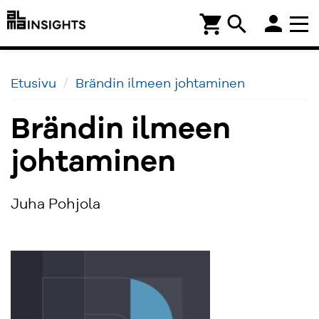
person
shopping_cart
search
Etusivu
Brändin ilmeen johtaminen
Brändin ilmeen
johtaminen
Juha Pohjola