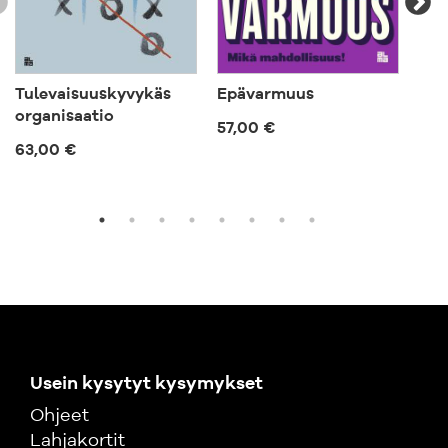
Tulevaisuuskyvykäs
Epävarmuus
Kok
organisaatio
57,00 €
57,
63,00 €
Usein kysytyt kysymykset
Ohjeet
Lahjakortit