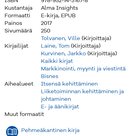
ISBN
978-952-14-3167-8
Kustantaja
Alma Insights
Formaatti
E-kirja, EPUB
Painos
2017
Sivumäärä
250
Tolvanen, Ville
(Kirjoittaja)
Kirjailijat
Laine, Tom
(Kirjoittaja)
Kurvinen, Jarkko
(Kirjoittaja)
Kaikki kirjat
Markkinointi, myynti ja viestintä
Bisnes
Aihealueet
Itsensä kehittäminen
Liiketoiminnan kehittäminen ja
johtaminen
E- ja äänikirjat
Muut formaatit
Pehmeäkantinen kirja