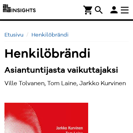
person
shopping_cart
search
Etusivu
Henkilöbrändi
Henkilöbrändi
Asiantuntijasta vaikuttajaksi
Ville Tolvanen, Tom Laine, Jarkko Kurvinen