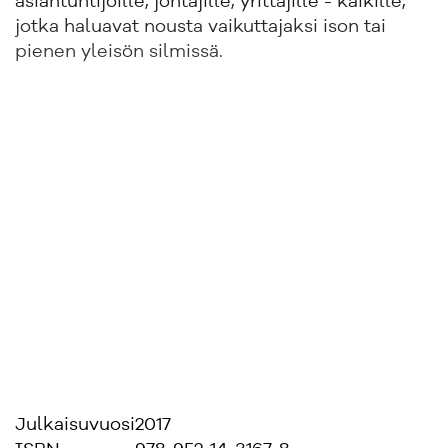
asiantuntijoille, johtajille, yrittäjille - kaikille,
jotka haluavat nousta vaikuttajaksi ison tai
pienen yleisön silmissä.
Julkaisuvuosi
2017