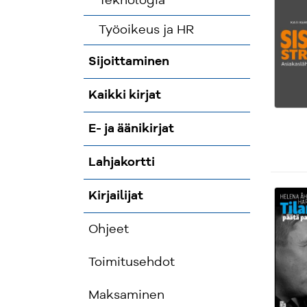
Teknologia
Työoikeus ja HR
Sijoittaminen
Kaikki kirjat
E- ja äänikirjat
Lahjakortti
Kirjailijat
Ohjeet
Toimitusehdot
Maksaminen