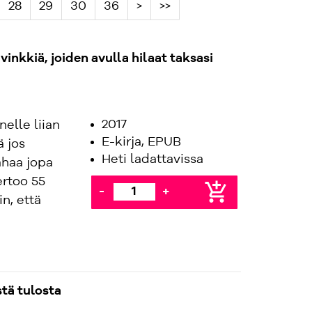
28
29
30
36
>
>>
inkkiä, joiden avulla hilaat taksasi
2017
nelle liian
E-kirja, EPUB
ä jos
Heti ladattavissa
ahaa jopa
ertoo 55
add_shopping_cart
-
+
in, että
tä tulosta