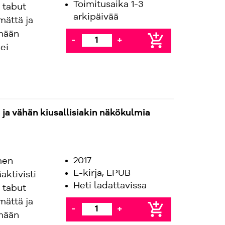
Toimitusaika 1-3
 tabut
arkipäivää
mättä ja
ämään
add_shopping_cart
-
+
ei
ja vähän kiusallisiakin näkökulmia
2017
men
E-kirja, EPUB
aktivisti
Heti ladattavissa
 tabut
mättä ja
add_shopping_cart
-
+
ämään