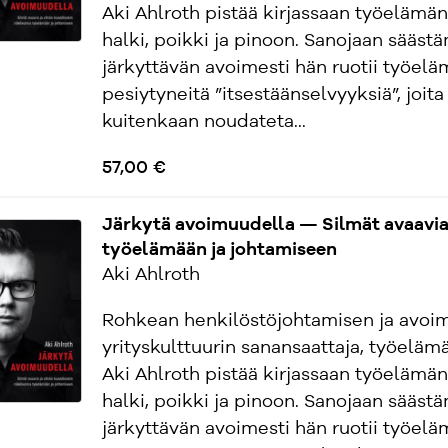
Aki Ahlroth pistää kirjassaan työelämän
halki, poikki ja pinoon. Sanojaan säästä
järkyttävän avoimesti hän ruotii työel
pesiytyneitä ”itsestäänselvyyksiä”, joita 
kuitenkaan noudateta...
57,00 €
Järkytä avoimuudella — Silmät avaavia 
työelämään ja johtamiseen
Aki Ahlroth
Rohkean henkilöstöjohtamisen ja avoi
yrityskulttuurin sanansaattaja, työelämä
Aki Ahlroth pistää kirjassaan työelämän
halki, poikki ja pinoon. Sanojaan säästä
järkyttävän avoimesti hän ruotii työel