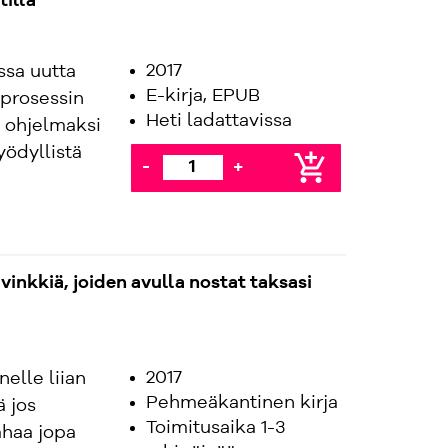
tilla
2017
ssa uutta
E-kirja, EPUB
yprosessin
Heti ladattavissa
a ohjelmaksi
yödyllistä
add_shopping_cart
-
+
inkkiä, joiden avulla nostat taksasi
2017
nelle liian
Pehmeäkantinen kirja
ä jos
Toimitusaika 1-3
ahaa jopa