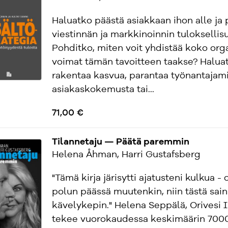
Haluatko päästä asiakkaan ihon alle ja 
viestinnän ja markkinoinnin tuloksellis
Pohditko, miten voit yhdistää koko org
voimat tämän tavoitteen taakse? Halua
rakentaa kasvua, parantaa työnantajami
asiakaskokemusta tai...
71,00 €
Tilannetaju — Päätä paremmin
Helena Åhman, Harri Gustafsberg
"Tämä kirja järisytti ajatusteni kulkua -
polun päässä muutenkin, niin tästä sain
kävelykepin." Helena Seppälä, Orivesi
tekee vuorokaudessa keskimäärin 7000