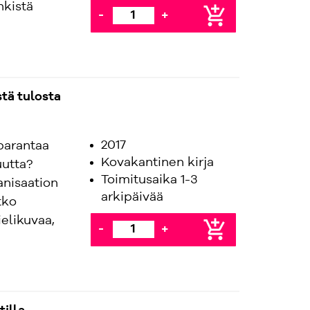
nkistä
add_shopping_cart
-
+
tä tulosta
2017
parantaa
Kovakantinen kirja
uutta?
Toimitusaika 1-3
anisaation
arkipäivää
tko
elikuvaa,
add_shopping_cart
-
+