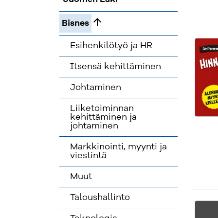
arrow_upward
Bisnes
Esihenkilötyö ja HR
Itsensä kehittäminen
Johtaminen
Liiketoiminnan
kehittäminen ja
johtaminen
Markkinointi, myynti ja
viestintä
Muut
Taloushallinto