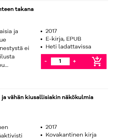
unteen takana
2017
isia ja
E-kirja, EPUB
kue
Heti ladattavissa
enestystä ei
ilusta
add_shopping_cart
-
+
...
ja vähän kiusallisiakin näkökulmia
2017
men
Kovakantinen kirja
aktivisti