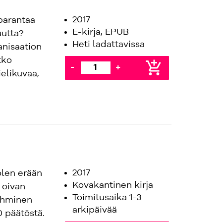
2017
parantaa
E-kirja, EPUB
uutta?
Heti ladattavissa
anisaation
tko
add_shopping_cart
-
+
elikuvaa,
2017
 olen erään
Kovakantinen kirja
 oivan
Toimitusaika 1-3
 Ihminen
arkipäivää
 päätöstä.