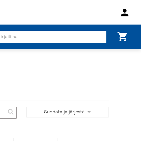
person
shopping_cart
Suodata
ja järjestä