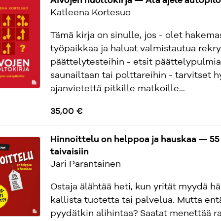
Aivojen huoltokirja — Älä ajele autopilo
Katleena Kortesuo
Tämä kirja on sinulle, jos - olet hakema
työpaikkaa ja haluat valmistautua rekr
päättelytesteihin - etsit päättelypulmi
saunailtaan tai polttareihin - tarvitset h
ajanvietettä pitkille matkoille...
35,00 €
Hinnoittelu on helppoa ja hauskaa — 55 v
taivaisiin
Jari Parantainen
Ostaja älähtää heti, kun yrität myydä hä
kallista tuotetta tai palvelua. Mutta ent
pyydätkin alihintaa? Saatat menettää r