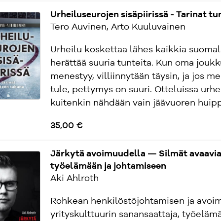
Urheiluseurojen sisäpiirissä - Tarinat t
Tero Auvinen, Arto Kuuluvainen
Urheilu koskettaa lähes kaikkia suomala
herättää suuria tunteita. Kun oma jouk
menestyy, villiinnytään täysin, ja jos m
tule, pettymys on suuri. Otteluissa urhe
kuitenkin nähdään vain jäävuoren huippu
35,00 €
Järkytä avoimuudella — Silmät avaavia 
työelämään ja johtamiseen
Aki Ahlroth
Rohkean henkilöstöjohtamisen ja avoi
yrityskulttuurin sanansaattaja, työelämä