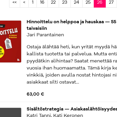
<<
<
1
16
22
23
24
25
26
27
Hinnoittelu on helppoa ja hauskaa — 55 v
taivaisiin
Jari Parantainen
Ostaja älähtää heti, kun yrität myydä hä
kallista tuotetta tai palvelua. Mutta ent
pyydätkin alihintaa? Saatat menettää r
vuosia ihan huomaamatta. Tämä kirja k
vinkkiä, joiden avulla nostat hintojasi ni
asiakkaat silti ostavat...
63,00 €
Sisältöstrategia — Asiakaslähtöisyydes
Katri Tanni, Kati Keronen