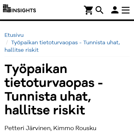
person
shopping_cart
search
Etusivu
Työpaikan tietoturvaopas - Tunnista uhat,
hallitse riskit
Työpaikan
tietoturvaopas -
Tunnista uhat,
hallitse riskit
Petteri Järvinen, Kimmo Rousku