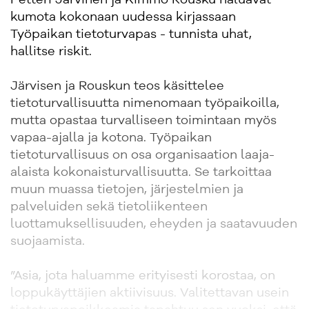
Petteri Järvinen ja Kimmo Rousku haluavat
kumota kokonaan uudessa kirjassaan
Työpaikan tietoturvapas - tunnista uhat,
hallitse riskit.
Järvisen ja Rouskun teos käsittelee
tietoturvallisuutta nimenomaan työpaikoilla,
mutta opastaa turvalliseen toimintaan myös
vapaa-ajalla ja kotona. Työpaikan
tietoturvallisuus on osa organisaation laaja-
alaista kokonaisturvallisuutta. Se tarkoittaa
muun muassa tietojen, järjestelmien ja
palveluiden sekä tietoliikenteen
luottamuksellisuuden, eheyden ja saatavuuden
suojaamista.
”Asia, jota haluamme erityisesti korostaa, on
loppukäyttäjien aktiivisuus. Valitettavan usein