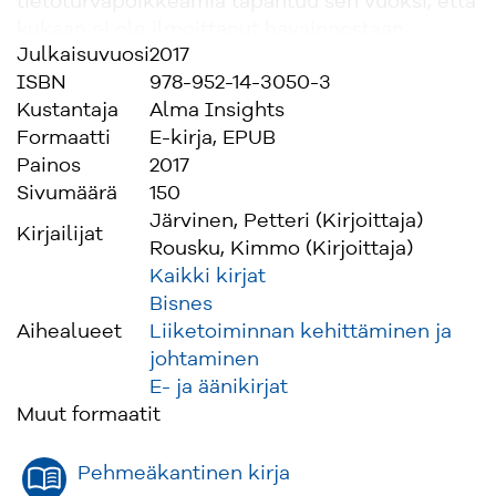
tietoturvapoikkeamia tapahtuu sen vuoksi, että
kukaan ei ole ilmoittanut havainnostaan
Julkaisuvuosi
2017
kuvitellen, että joku muu on kuitenkin asiasta
ISBN
978-952-14-3050-3
ilmoittanut. Tietoturvallisuus on kaikkien asia,
Kustantaja
Alma Insights
ei pelkästään organisaation
Formaatti
E-kirja, EPUB
vastuuhenkilöiden!” Järvinen ja Rousku
Painos
2017
peräänkuuluttavat.
Sivumäärä
150
Kun tietoturvallisuus toteutetaan oikein, sen ei
Järvinen, Petteri (Kirjoittaja)
pitäisi juuri vaikeuttaa saati estää käyttäjän
Kirjailijat
Rousku, Kimmo (Kirjoittaja)
toimintaa. Sen sijaan sen tulisi mahdollistaa ja
Kaikki kirjat
tehostaa liiketoimintaa. Tietoturvallinen
Bisnes
työskentely on vaivattominta silloin, kun se on
Aihealueet
Liiketoiminnan kehittäminen ja
osa rutiineja ja arjen toimintaa.
johtaminen
E- ja äänikirjat
”Neuvommekin tässä kirjassa, miten työntekijät
Muut formaatit
voivat itse huolehtia näistä asioista parhaalla
mahdollisella tavalla. Myös pk-yrittäjät saavat
kirjasta apua yrityksensä tietoturvallisuuden
Pehmeäkantinen kirja