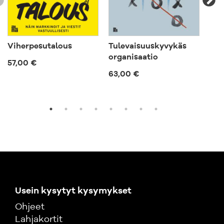
Viherpesutalous
Tulevaisuuskyvykäs
Ep
organisaatio
57,00 €
57,
63,00 €
Usein kysytyt kysymykset
Ohjeet
Lahjakortit