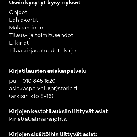
Usein kysytyt kysymykset
Ohjeet
Lahjakortit
Maksaminen
Tilaus- ja toimitusehdot
E-kirjat
Tilaa kirjauutuudet -kirje
Kirjatilausten asiakaspalvelu
puh. 010 345 1520
asiakaspalvelu(at)storia.fi
(arkisin klo 8–16)
Kirjojen kestotilauksiin liittyvät asiat:
kirjat(at)almainsights.fi
Kirjojen sisältöihin liittyvät asiat: