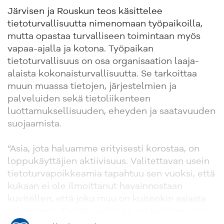
Järvisen ja Rouskun teos käsittelee
tietoturvallisuutta nimenomaan työpaikoilla,
mutta opastaa turvalliseen toimintaan myös
vapaa-ajalla ja kotona. Työpaikan
tietoturvallisuus on osa organisaation laaja-
alaista kokonaisturvallisuutta. Se tarkoittaa
muun muassa tietojen, järjestelmien ja
palveluiden sekä tietoliikenteen
luottamuksellisuuden, eheyden ja saatavuuden
suojaamista.
”Asia, jota haluamme erityisesti korostaa, on
loppukäyttäjien aktiivisuus. Valitettavan usein
tietoturvapoikkeamia tapahtuu sen vuoksi, että
kukaan ei ole ilmoittanut havainnostaan
kuvitellen, että joku muu on kuitenkin asiasta
ilmoittanut. Tietoturvallisuus on kaikkien asia,