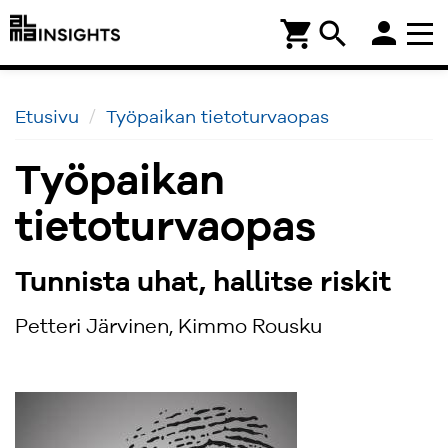
person
shopping_cart
search
Etusivu
Työpaikan tietoturvaopas
Työpaikan
tietoturvaopas
Tunnista uhat, hallitse riskit
Petteri Järvinen, Kimmo Rousku