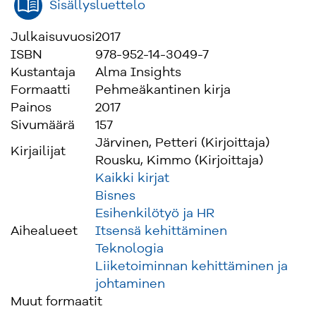
ei pelkästään organisaation
Sisällysluettelo
vastuuhenkilöiden!” Järvinen ja Rousku
peräänkuuluttavat.
Julkaisuvuosi
2017
ISBN
978-952-14-3049-7
Kun tietoturvallisuus toteutetaan oikein, sen ei
Kustantaja
Alma Insights
pitäisi juuri vaikeuttaa saati estää käyttäjän
Formaatti
Pehmeäkantinen kirja
toimintaa. Sen sijaan sen tulisi mahdollistaa ja
Painos
2017
tehostaa liiketoimintaa. Tietoturvallinen
Sivumäärä
157
työskentely on vaivattominta silloin, kun se on
Järvinen, Petteri (Kirjoittaja)
Kirjailijat
osa rutiineja ja arjen toimintaa.
Rousku, Kimmo (Kirjoittaja)
Kaikki kirjat
”Neuvommekin tässä kirjassa, miten työntekijät
Bisnes
voivat itse huolehtia näistä asioista parhaalla
Esihenkilötyö ja HR
mahdollisella tavalla. Myös pk-yrittäjät saavat
Aihealueet
Itsensä kehittäminen
kirjasta apua yrityksensä tietoturvallisuuden
Teknologia
käytännön kysymyksiin.”
Liiketoiminnan kehittäminen ja
johtaminen
Muut formaatit