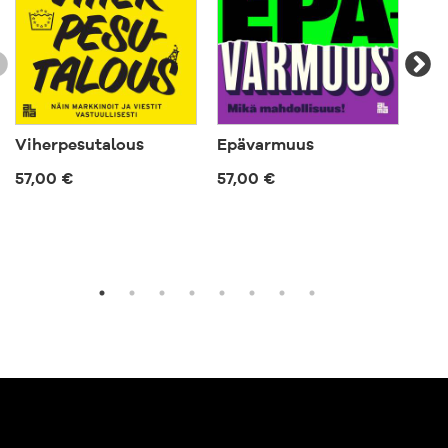
Viherpesutalous
Epävarmuus
Tul
org
57,00 €
57,00 €
63,