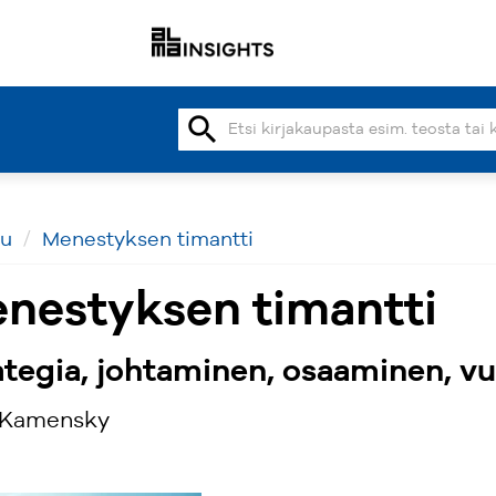
search
vu
Menestyksen timantti
nestyksen timantti
ategia, johtaminen, osaaminen, v
 Kamensky