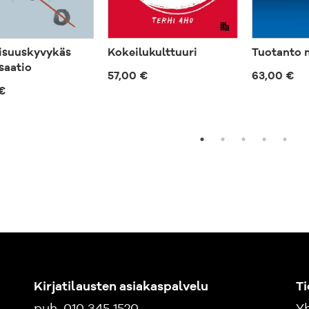
isuuskyvykäs
Kokeilukulttuuri
Tuotanto 
saatio
57,00 €
63,00 €
€
Kirjatilausten asiakaspalvelu
Ti
puh. 010 345 1520
Yh