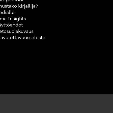
nustako kirjailija?
edialle
ma Insights
äyttöehdot
etosuojakuvaus
avutettavuusseloste