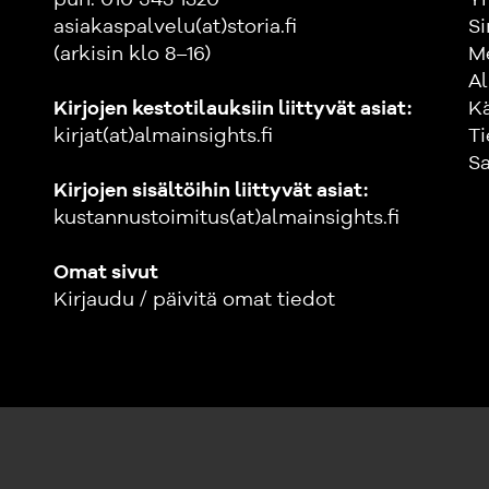
asiakaspalvelu(at)storia.fi
Si
(arkisin klo 8–16)
M
Al
Kirjojen kestotilauksiin liittyvät asiat:
K
kirjat(at)almainsights.fi
Ti
Sa
Kirjojen sisältöihin liittyvät asiat:
kustannustoimitus(at)almainsights.fi
Omat sivut
Kirjaudu / päivitä omat tiedot