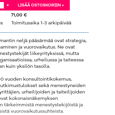
+
LISÄÄ OSTOSKORIIN »
71,00 €
us
Toimitusaika 1-3 arkipäivää
mantin neljä pääsärmää ovat strategia,
aaminen ja vuorovaikutus. Ne ovat
stystekijät liikeyrityksissä, mutta
anisaatioissa, urheilussa ja taiteessa
an kuin yksilön tasolla.
i 40 vuoden konsultointikokemus,
 tutkimustulokset sekä menestyneiden
yrittäjien, urheilijoiden ja taiteilijoiden
uovat kokonaisnäkemyksen
n tärkeimmistä menestystekijöistä ja
sistä vuorovaikutussuhteista.