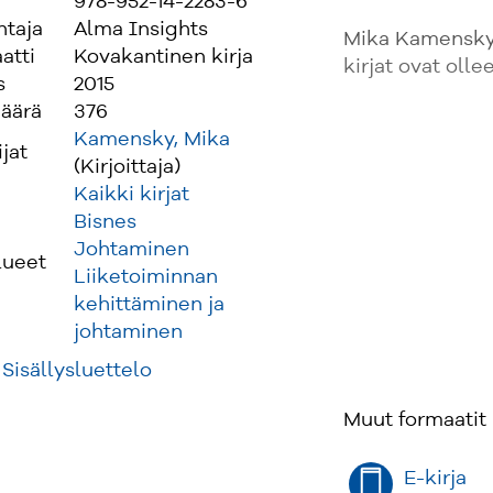
978-952-14-2283-6
ntaja
Alma Insights
Mika Kamensky
atti
Kovakantinen kirja
kirjat ovat olle
s
2015
äärä
376
Kamensky, Mika
ijat
(Kirjoittaja)
Kaikki kirjat
Bisnes
Johtaminen
lueet
Liiketoiminnan
kehittäminen ja
johtaminen
Sisällysluettelo
Muut formaatit
E-kirja