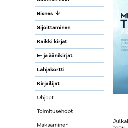
arrow_downward
Bisnes
Sijoittaminen
Kaikki kirjat
E- ja äänikirjat
Lahjakortti
Kirjailijat
Ohjeet
Toimitusehdot
Julka
Maksaminen