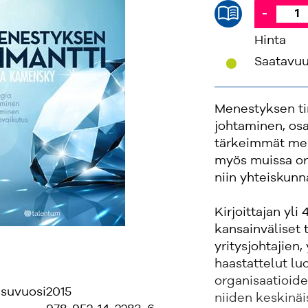
-
Hinta
'
Saatavu
Menestyksen ti
johtaminen, os
tärkeimmät mene
myös muissa org
niin yhteiskunn
Kirjoittajan yl
kansainväliset
yritysjohtajien, 
haastattelut l
organisaatioide
isuvuosi
2015
niiden keskinäi