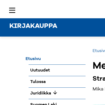
Etusivu
Rekisteröidy
Kirjaudu sisään
menu
KIRJAKAUPPA
Etusi
Etusivu
Me
Uutuudet
Str
Tulossa
Mika
arrow_downward
Juridiikka
Suomen Laki