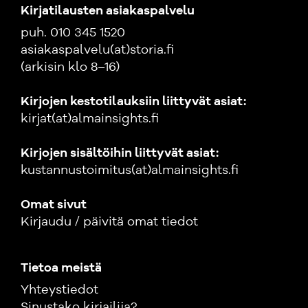
Kirjatilausten asiakaspalvelu
puh. 010 345 1520
asiakaspalvelu(at)storia.fi
(arkisin klo 8–16)
Kirjojen kestotilauksiin liittyvät asiat:
kirjat(at)almainsights.fi
Kirjojen sisältöihin liittyvät asiat:
kustannustoimitus(at)almainsights.fi
Omat sivut
Kirjaudu / päivitä omat tiedot
Tietoa meistä
Yhteystiedot
Sinustako kirjailija?