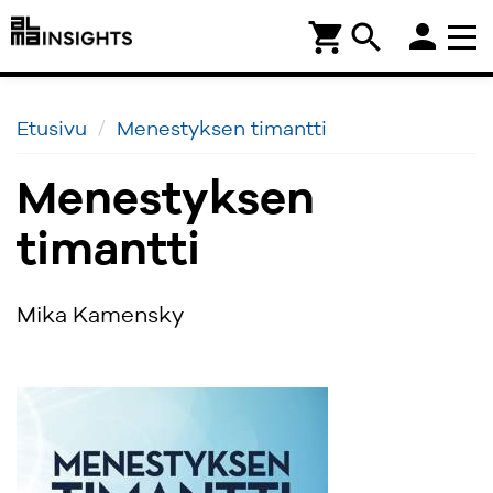
person
shopping_cart
search
Etusivu
Menestyksen timantti
Menestyksen
timantti
Mika Kamensky