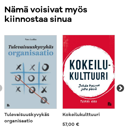
Nämä voisivat myös
kiinnostaa sinua
Tulevaisuuskyvykäs
Kokeilukulttuuri
Tuo
organisaatio
57,00 €
63,