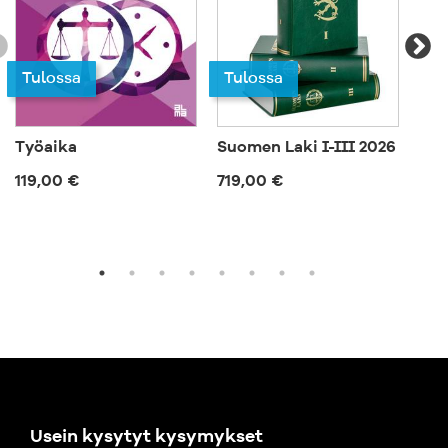
Tulossa
Tulossa
Työaika
Suomen Laki I-III 2026
Esi
joh
119,00 €
719,00 €
50,
Usein kysytyt kysymykset