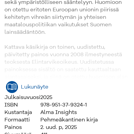
sekä ympäristölliseen sääntelyyn. Huomioon
on otettu eritoten Euroopan unionin piirissä
kehitetyn vihreän siirtymän ja yhteisen
maatalouspolitiikan vaikutukset Suomen
lainsäädäntöön.
Kattava käsikirja on toinen, uudistettu,
päivitetty painos vuonna 2008 ilmestyneestä
teoksesta Elintarvikeoikeus. Uudistetussa
painoksessa sisältö on saatettu kauttaaltaan
ajantasaiseksi, ja siinä on otettu huomioon alan
keskeiset kehityspiirteet ja
Lukunäyte
lainsäädäntömuutokset.
Julkaisuvuosi
2025
ISBN
978-951-37-9324-1
Teos on tarkoitettu keskeiseksi tietolähteeksi
Kustantaja
Alma Insights
viranomaisille, elintarviketeollisuudessa
Formaatti
Pehmeäkantinen kirja
työskenteleville, elintarvikkeiden välittäjille,
Painos
2. uud. p, 2025
elintarviketuotantoa valvoville tahoille ja