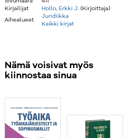
Sivumäärä
411
kaikille aihepiiristä kiinnostuneille. Se soveltuu
Kirjailijat
Hollo, Erkki J.
(Kirjoittaja)
myös käytettäväksi alan oppikirjana
Juridiikka
korkeakouluissa.
Aihealueet
Kaikki kirjat
Nämä voisivat myös
kiinnostaa sinua