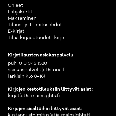
Ohjeet
Lahjakortit
Maksaminen
Tilaus- ja toimitusehdot
E-kirjat
Tilaa kirjauutuudet -kirje
Kirjatilausten asiakaspalvelu
puh. 010 345 1520
asiakaspalvelu(at)storia.fi
(arkisin klo 8–16)
Kirjojen kestotilauksiin liittyvät asiat:
kirjat(at)almainsights.fi
Kirjojen sisältöihin liittyvät asiat:
kustannustoimitus(at)almainsights.fi