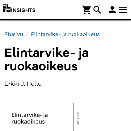
person
shopping_cart
search
Etusivu
Elintarvike- ja ruokaoikeus
Elintarvike- ja
ruokaoikeus
Erkki J. Hollo