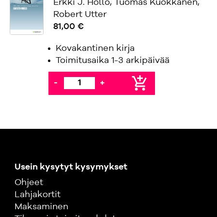
Erkki J. Hollo, Tuomas Kuokkanen,
Robert Utter
81,00 €
Kovakantinen kirja
Toimitusaika 1-3 arkipäivää
add_shopping_cart
-
+
Usein kysytyt kysymykset
Ohjeet
Lahjakortit
Maksaminen