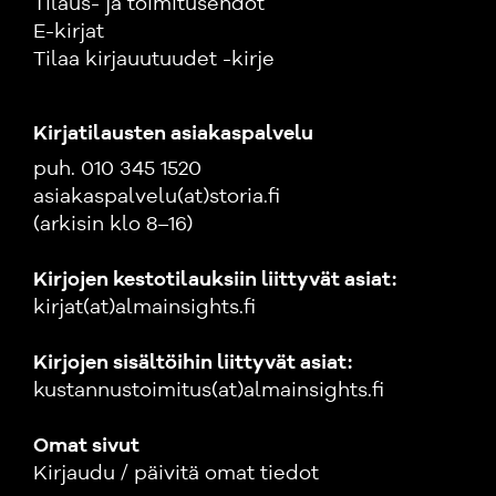
Tilaus- ja toimitusehdot
E-kirjat
Tilaa kirjauutuudet -kirje
Kirjatilausten asiakaspalvelu
puh. 010 345 1520
asiakaspalvelu(at)storia.fi
(arkisin klo 8–16)
Kirjojen kestotilauksiin liittyvät asiat:
kirjat(at)almainsights.fi
Kirjojen sisältöihin liittyvät asiat:
kustannustoimitus(at)almainsights.fi
Omat sivut
Kirjaudu / päivitä omat tiedot