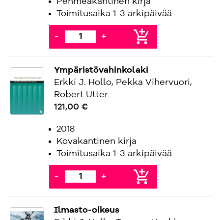
Pehmeäkantinen kirja
Toimitusaika 1-3 arkipäivää
add_shopping_cart
-
+
Ympäristövahinkolaki
Erkki J. Hollo, Pekka Vihervuori,
Robert Utter
121,00 €
2018
Kovakantinen kirja
Toimitusaika 1-3 arkipäivää
add_shopping_cart
-
+
Ilmasto-oikeus