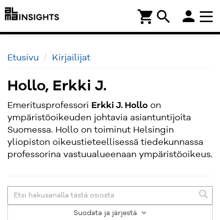
person
shopping_cart
search
Etusivu
Kirjailijat
Hollo, Erkki J.
Emeritusprofessori
Erkki J. Hollo
on
ympäristöoikeuden johtavia asiantuntijoita
Suomessa. Hollo on toiminut Helsingin
yliopiston oikeustieteellisessä tiedekunnassa
professorina vastuualueenaan ympäristöoikeus.
Suodata
ja järjestä