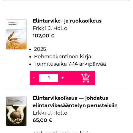
Elintarvike- ja ruokaoikeus
Erkki J. Hollo
102,00 €
2025
Pehmeäkantinen kirja
Toimitusaika 7-14 arkipäivää
add_shopping_cart
-
+
Elintarvikeoikeus — johdatus
elintarvikesääntelyn perusteisiin
Erkki J. Hollo
65,00 €