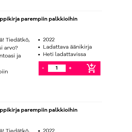
mppikirja parempiin palkkioihin
2022
ä! Tiedätkö,
Ladattava äänikirja
i arvo?
Heti ladattavissa
ntoasi ja
add_shopping_cart
-
+
iin
mppikirja parempiin palkkioihin
2022
ä! Tiedätkö,