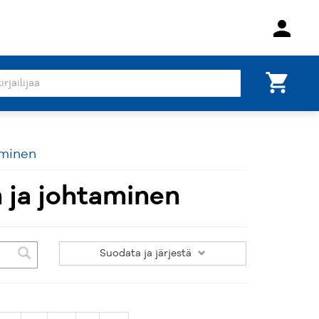
person
shopping_cart
aminen
 ja johtaminen
Suodata
ja järjestä