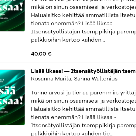
mikä on sinun osaamisesi ja verkostojes
Haluaisitko kehittää ammatillista itsetu
tienata enemmän? Lisää liksaa -
Itsensätyöllistäjän tsemppikirja paremp
palkkioihin kertoo kahden...
40,00 €
Lisää liksaa! — Itsensätyöllistäjän tse
Rosanna Marila, Sanna Wallenius
Tunne arvosi ja tienaa paremmin, yrittäj
mikä on sinun osaamisesi ja verkostojes
Haluaisitko kehittää ammatillista itsetu
tienata enemmän? Lisää liksaa -
Itsensätyöllistäjän tsemppikirja paremp
palkkioihin kertoo kahden tie...