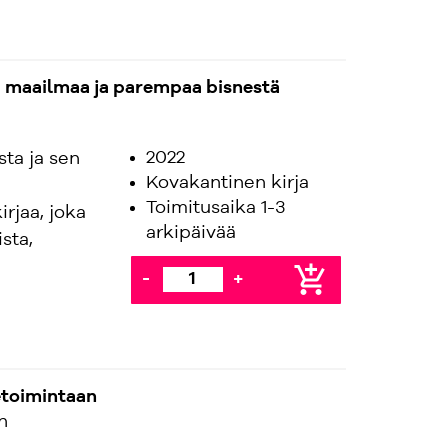
 maailmaa ja parempaa bisnestä
2022
ta ja sen
Kovakantinen kirja
Toimitusaika 1-3
irjaa, joka
arkipäivää
sta,
add_shopping_cart
-
+
etoimintaan
n