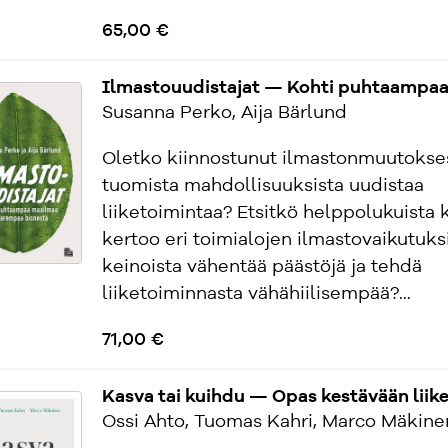
65,00 €
Ilmastouudistajat — Kohti puhtaampaa
Susanna Perko, Aija Bärlund
Oletko kiinnostunut ilmastonmuutokses
tuomista mahdollisuuksista uudistaa
liiketoimintaa? Etsitkö helppolukuista k
kertoo eri toimialojen ilmastovaikutuksi
keinoista vähentää päästöjä ja tehdä
liiketoiminnasta vähähiilisempää?...
71,00 €
Kasva tai kuihdu — Opas kestävään liik
Ossi Ahto, Tuomas Kahri, Marco Mäkine