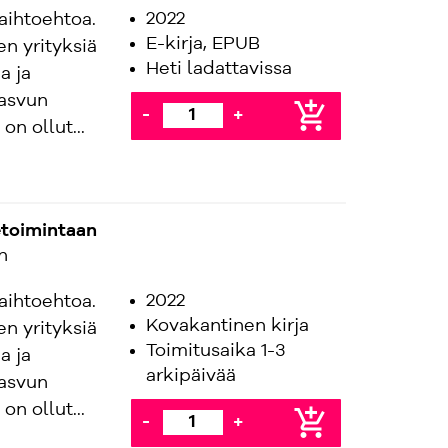
2022
aihtoehtoa.
E-kirja, EPUB
en yrityksiä
Heti ladattavissa
a ja
kasvun
add_shopping_cart
-
+
on ollut...
etoimintaan
n
2022
aihtoehtoa.
Kovakantinen kirja
en yrityksiä
Toimitusaika 1-3
a ja
arkipäivää
kasvun
on ollut...
add_shopping_cart
-
+