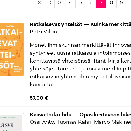
<<
<
3
4
5
6
7
8
9
Ratkaisevat yhteisöt — Kuinka merkittä
Petri Vilén
Monet ihmiskunnan merkittävät innovaa
syntyneet uusia ratkaisuja intohimoises
kehittävissä yhteisöissä. Tämä kirja ker
yhteisöjen tarinan - ja miksi meidän pi
ratkaiseviin yhteisöihin myös tulevai
kannalta...
57,00 €
Kasva tai kuihdu — Opas kestävään liik
Ossi Ahto, Tuomas Kahri, Marco Mäkine