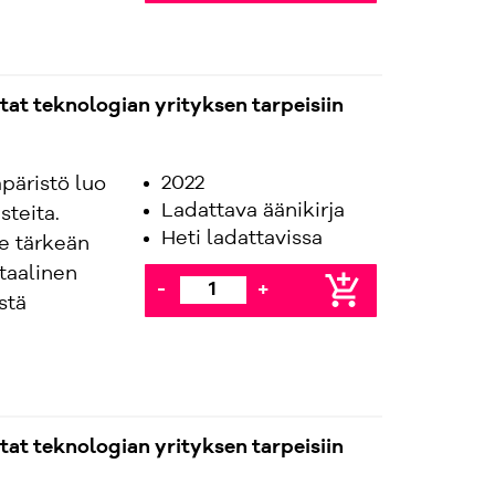
at teknologian yrityksen tarpeisiin
2022
päristö luo
Ladattava äänikirja
steita.
Heti ladattavissa
le tärkeän
taalinen
add_shopping_cart
-
+
stä
at teknologian yrityksen tarpeisiin