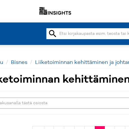
search
vu
Bisnes
Liiketoiminnan kehittäminen ja joht
iketoiminnan kehittäminen