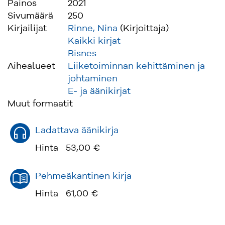
Painos
2021
Sivumäärä
250
Kirjailijat
Rinne, Nina
(Kirjoittaja)
Kaikki kirjat
Bisnes
Aihealueet
Liiketoiminnan kehittäminen ja
johtaminen
E- ja äänikirjat
Muut formaatit
Ladattava äänikirja
Hinta
53,00 €
Pehmeäkantinen kirja
Hinta
61,00 €