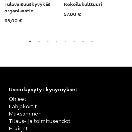
Tulevaisuuskyvykäs
Kokeilukulttuuri
Näi
organisaatio
mon
57,00 €
työ
63,00 €
57,
Usein kysytyt kysymykset
Ohjeet
Lahjakortit
Maksaminen
Tilaus- ja toimitusehdot
E-kirjat