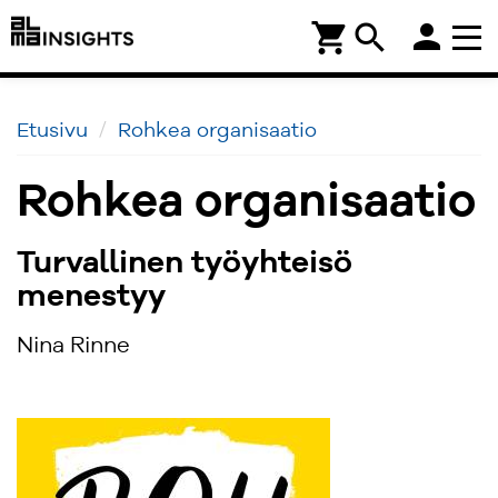
person
shopping_cart
search
Etusivu
Rohkea organisaatio
Rohkea organisaatio
Turvallinen työyhteisö
menestyy
Nina Rinne