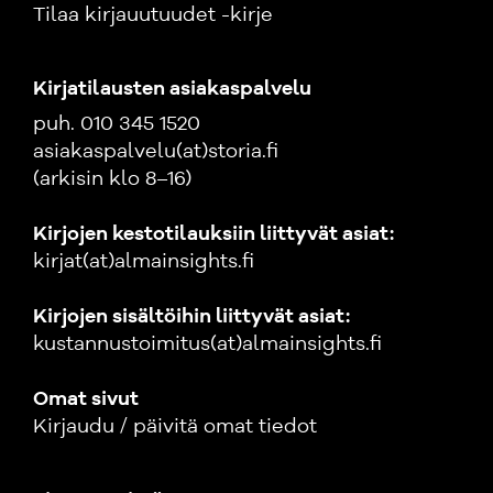
Tilaa kirjauutuudet -kirje
Kirjatilausten asiakaspalvelu
puh. 010 345 1520
asiakaspalvelu(at)storia.fi
(arkisin klo 8–16)
Kirjojen kestotilauksiin liittyvät asiat:
kirjat(at)almainsights.fi
Kirjojen sisältöihin liittyvät asiat:
kustannustoimitus(at)almainsights.fi
Omat sivut
Kirjaudu / päivitä omat tiedot