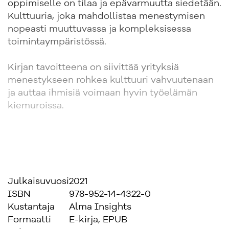
oppimiselle on tilaa ja epävarmuutta siedetään.
Kulttuuria, joka mahdollistaa menestymisen
nopeasti muuttuvassa ja kompleksisessa
toimintaympäristössä.
Kirjan tavoitteena on siivittää yrityksiä
menestykseen rohkea kulttuuri vahvuutenaan
ja auttaa ihmisiä voimaan hyvin työelämän
kiemuroissa.
Julkaisuvuosi
2021
ISBN
978-952-14-4322-0
Kustantaja
Alma Insights
Formaatti
E-kirja, EPUB