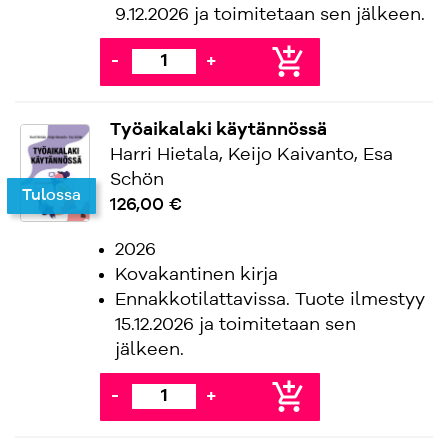
9.12.2026 ja toimitetaan sen jälkeen.
add_shopping_cart
-
+
Työaikalaki käytännössä
Harri Hietala, Keijo Kaivanto, Esa
Schön
Tulossa
126,00 €
2026
Kovakantinen kirja
Ennakkotilattavissa. Tuote ilmestyy
15.12.2026 ja toimitetaan sen
jälkeen.
add_shopping_cart
-
+