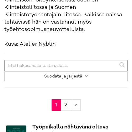
Kiinteistönhoitoyhteisöissä, Suomen
Kiinteistöliitossa ja Suomen
Kiinteistötyönantajain liitossa. Kaikissa näissä
tehtävissä hän on vastannut myös
työehtosopimusneuvotteluista.
Kuva: Atelier Nyblin
Suodata
ja järjestä
1
2
>
Työpaikalla nähtävänä oltava