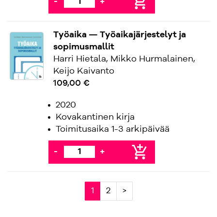
add_shopping_cart
-
+
Työaika — Työaikajärjestelyt ja
sopimusmallit
Harri Hietala, Mikko Hurmalainen,
Keijo Kaivanto
109,00 €
2020
Kovakantinen kirja
Toimitusaika 1-3 arkipäivää
add_shopping_cart
-
+
1
2
>