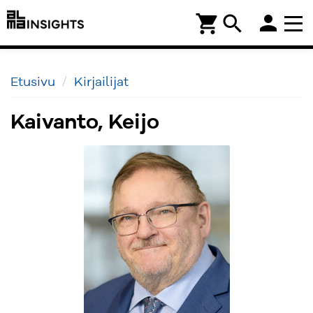
person
shopping_cart
search
Etusivu
Kirjailijat
Kaivanto, Keijo