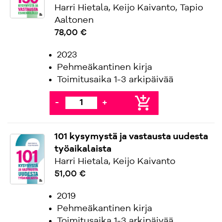
Harri Hietala, Keijo Kaivanto, Tapio
Aaltonen
78,00 €
2023
Pehmeäkantinen kirja
Toimitusaika 1-3 arkipäivää
add_shopping_cart
-
+
101 kysymystä ja vastausta uudesta
työaikalaista
Harri Hietala, Keijo Kaivanto
51,00 €
2019
Pehmeäkantinen kirja
Toimitusaika 1-3 arkipäivää