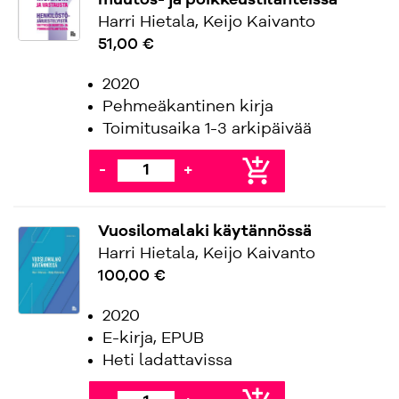
muutos- ja poikkeustilanteissa
Harri Hietala, Keijo Kaivanto
51,00 €
2020
Pehmeäkantinen kirja
Toimitusaika 1-3 arkipäivää
add_shopping_cart
-
+
Vuosilomalaki käytännössä
Harri Hietala, Keijo Kaivanto
100,00 €
2020
E-kirja, EPUB
Heti ladattavissa