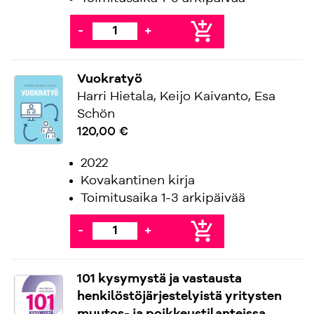
add_shopping_cart
-
+
Vuokratyö
Harri Hietala, Keijo Kaivanto, Esa
Schön
120,00 €
2022
Kovakantinen kirja
Toimitusaika 1-3 arkipäivää
add_shopping_cart
-
+
101 kysymystä ja vastausta
henkilöstöjärjestelyistä yritysten