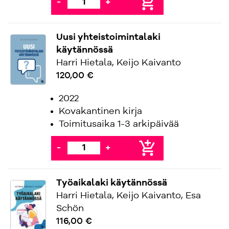
add_shopping_cart
-
+
Uusi yhteistoimintalaki
käytännössä
Harri Hietala, Keijo Kaivanto
120,00 €
2022
Kovakantinen kirja
Toimitusaika 1-3 arkipäivää
add_shopping_cart
-
+
Työaikalaki käytännössä
Harri Hietala, Keijo Kaivanto, Esa
Schön
116,00 €