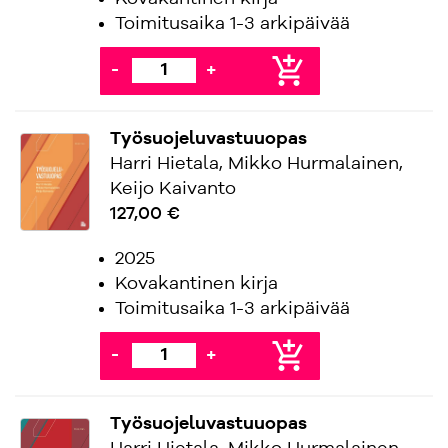
Toimitusaika 1-3 arkipäivää
add_shopping_cart
-
+
Työsuojeluvastuuopas
Harri Hietala, Mikko Hurmalainen,
Keijo Kaivanto
127,00 €
2025
Kovakantinen kirja
Toimitusaika 1-3 arkipäivää
add_shopping_cart
-
+
Työsuojeluvastuuopas