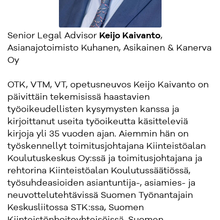
Senior Legal Advisor
Keijo Kaivanto
,
Asianajotoimisto Kuhanen, Asikainen & Kanerva
Oy
OTK, VTM, VT, opetusneuvos Keijo Kaivanto on
päivittäin tekemisissä haastavien
työoikeudellisten kysymysten kanssa ja
kirjoittanut useita työoikeutta käsitteleviä
kirjoja yli 35 vuoden ajan. Aiemmin hän on
työskennellyt toimitusjohtajana Kiinteistöalan
Koulutuskeskus Oy:ssä ja toimitusjohtajana ja
rehtorina Kiinteistöalan Koulutussäätiössä,
työsuhdeasioiden asiantuntija-, asiamies- ja
neuvottelutehtävissä Suomen Työnantajain
Keskusliitossa STK:ssa, Suomen