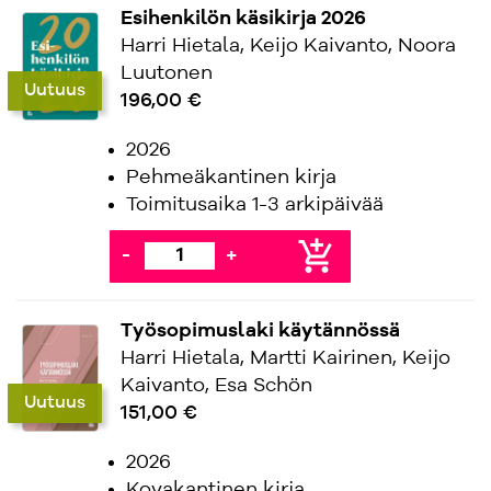
Esihenkilön käsikirja 2026
Harri Hietala, Keijo Kaivanto, Noora
Luutonen
Uutuus
196,00 €
2026
Pehmeäkantinen kirja
Toimitusaika 1-3 arkipäivää
add_shopping_cart
-
+
Työsopimuslaki käytännössä
Harri Hietala, Martti Kairinen, Keijo
Kaivanto, Esa Schön
Uutuus
151,00 €
2026
Kovakantinen kirja