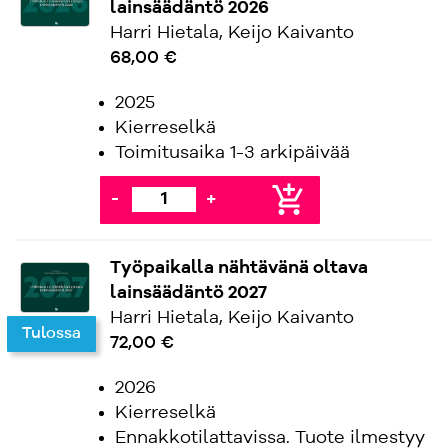
lainsäädäntö 2026
Harri Hietala, Keijo Kaivanto
68,00 €
2025
Kierreselkä
Toimitusaika 1-3 arkipäivää
add_shopping_cart
-
+
Työpaikalla nähtävänä oltava
lainsäädäntö 2027
Harri Hietala, Keijo Kaivanto
Tulossa
72,00 €
2026
Kierreselkä
Ennakkotilattavissa. Tuote ilmestyy