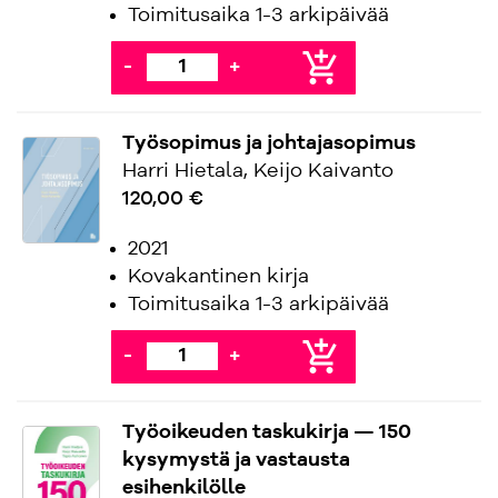
Toimitusaika 1-3 arkipäivää
add_shopping_cart
-
+
Työsopimus ja johtajasopimus
Harri Hietala, Keijo Kaivanto
120,00 €
2021
Kovakantinen kirja
Toimitusaika 1-3 arkipäivää
add_shopping_cart
-
+
Työoikeuden taskukirja — 150
kysymystä ja vastausta
esihenkilölle