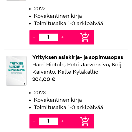
2022
Kovakantinen kirja
Toimitusaika 1-3 arkipäivää
add_shopping_cart
-
+
Yrityksen asiakirja- ja sopimusopas
Harri Hietala, Petri Järvensivu, Keijo
Kaivanto, Kalle Kyläkallio
204,00 €
2023
Kovakantinen kirja
Toimitusaika 1-3 arkipäivää
add_shopping_cart
-
+