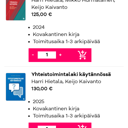
Harri Hietala, Mikko Hurmalainen,
Keijo Kaivanto
125,00 €
2024
Kovakantinen kirja
Toimitusaika 1-3 arkipäivää
add_shopping_cart
-
+
Yhteistoimintalaki käytännössä
Harri Hietala, Keijo Kaivanto
130,00 €
2025
Kovakantinen kirja
Toimitusaika 1-3 arkipäivää