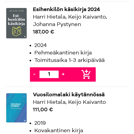
Esihenkilön käsikirja 2024
Harri Hietala, Keijo Kaivanto,
Johanna Pystynen
187,00 €
2024
Pehmeäkantinen kirja
Toimitusaika 1-3 arkipäivää
add_shopping_cart
-
+
Vuosilomalaki käytännössä
Harri Hietala, Keijo Kaivanto
111,00 €
2019
Kovakantinen kirja