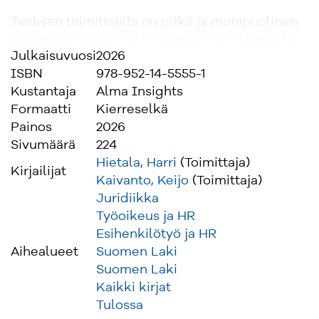
Teoksen toimittajilla on pitkä ja monipuolinen
käytännön kokemus työelämän juridiikasta ja
Julkaisuvuosi
2026
vahva historia myös alan kirjoittajina ja
ISBN
978-952-14-5555-1
kouluttajina.
Kustantaja
Alma Insights
Formaatti
Kierreselkä
Painos
2026
Sivumäärä
224
Hietala, Harri
(Toimittaja)
Kirjailijat
Kaivanto, Keijo
(Toimittaja)
Juridiikka
Työoikeus ja HR
Esihenkilötyö ja HR
Aihealueet
Suomen Laki
Suomen Laki
Kaikki kirjat
Tulossa