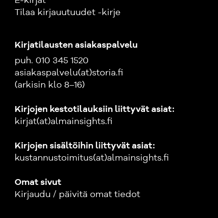
E-kirjat
Tilaa kirjauutuudet -kirje
Kirjatilausten asiakaspalvelu
puh. 010 345 1520
asiakaspalvelu(at)storia.fi
(arkisin klo 8–16)
Kirjojen kestotilauksiin liittyvät asiat:
kirjat(at)almainsights.fi
Kirjojen sisältöihin liittyvät asiat:
kustannustoimitus(at)almainsights.fi
Omat sivut
Kirjaudu / päivitä omat tiedot