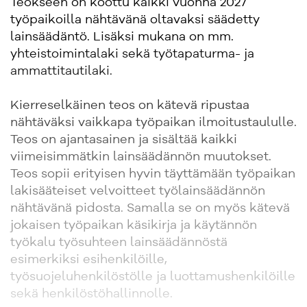
Teokseen on koottu kaikki vuonna 2027
työpaikoilla nähtävänä oltavaksi säädetty
lainsäädäntö. Lisäksi mukana on mm.
yhteistoimintalaki sekä työtapaturma- ja
ammattitautilaki.
Kierreselkäinen teos on kätevä ripustaa
nähtäväksi vaikkapa työpaikan ilmoitustaululle.
Teos on ajantasainen ja sisältää kaikki
viimeisimmätkin lainsäädännön muutokset.
Teos sopii erityisen hyvin täyttämään työpaikan
lakisääteiset velvoitteet työlainsäädännön
nähtävänä pidosta. Samalla se on myös kätevä
jokaisen työpaikan käsikirja ja käytännön
työkalu työsuhteen lainsäädännöstä
esimerkiksi esihenkilöille,
työsuojeluhenkilöstölle ja luottamushenkilöille
sekä henkilöstöhallinnolle.