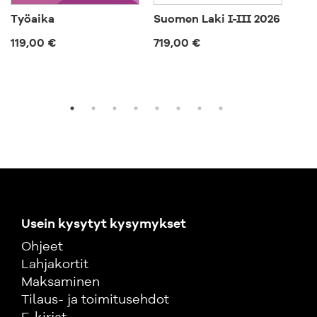
Työaika
Suomen Laki I-III 2026
Uus
yht
119,00 €
719,00 €
käy
120
Usein kysytyt kysymykset
Ohjeet
Lahjakortit
Maksaminen
Tilaus- ja toimitusehdot