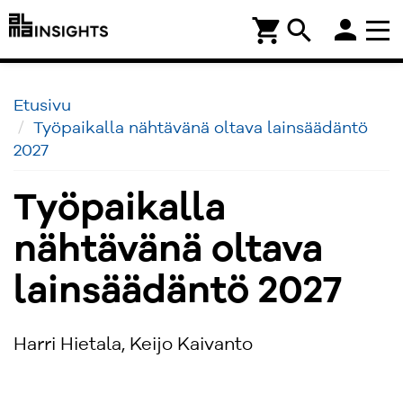
person
shopping_cart
search
Etusivu
Työpaikalla nähtävänä oltava lainsäädäntö
2027
Työpaikalla
nähtävänä oltava
lainsäädäntö 2027
Harri Hietala, Keijo Kaivanto