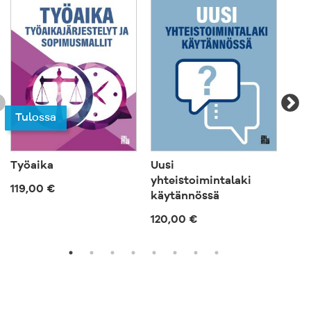
Tulossa
Työaika
Uusi
Sai
yhteistoimintalaki
119,00 €
74,
käytännössä
120,00 €