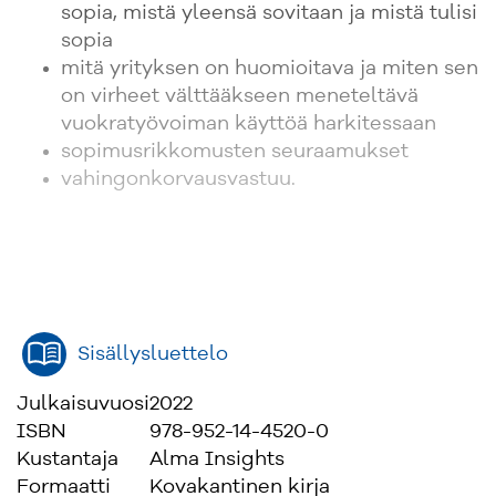
sopia, mistä yleensä sovitaan ja mistä tulisi
sopia
mitä yrityksen on huomioitava ja miten sen
on virheet välttääkseen meneteltävä
vuokratyövoiman käyttöä harkitessaan
sopimusrikkomusten seuraamukset
vahingonkorvausvastuu.
Sisällysluettelo
Julkaisuvuosi
2022
ISBN
978-952-14-4520-0
Kustantaja
Alma Insights
Formaatti
Kovakantinen kirja