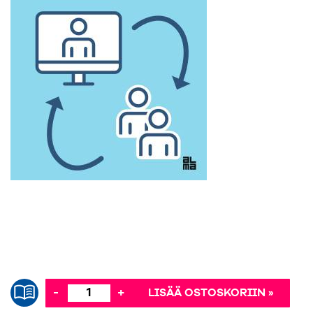
-
+
LISÄÄ OSTOSKORIIN »