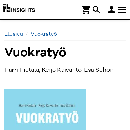
person
shopping_cart
search
Etusivu
Vuokratyö
Vuokratyö
Harri Hietala, Keijo Kaivanto, Esa Schön