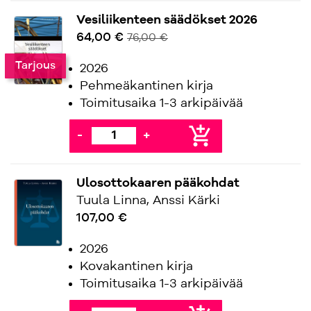
Vesiliikenteen säädökset 2026
64,00 €
76,00 €
Tarjous
2026
Pehmeäkantinen kirja
Toimitusaika 1-3 arkipäivää
add_shopping_cart
-
+
Ulosottokaaren pääkohdat
Tuula Linna, Anssi Kärki
107,00 €
2026
Kovakantinen kirja
Toimitusaika 1-3 arkipäivää