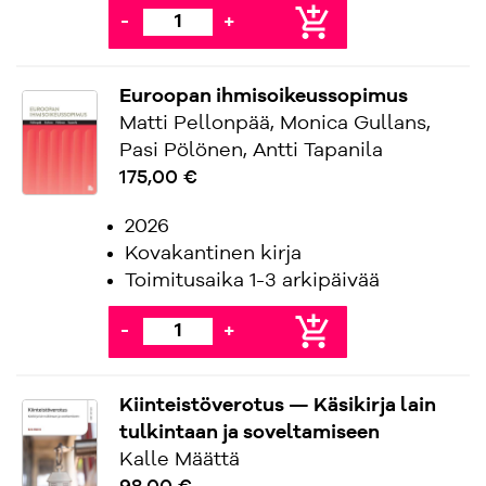
add_shopping_cart
-
+
Euroopan ihmisoikeussopimus
Matti Pellonpää, Monica Gullans,
Pasi Pölönen, Antti Tapanila
175,00 €
2026
Kovakantinen kirja
Toimitusaika 1-3 arkipäivää
add_shopping_cart
-
+
Kiinteistöverotus — Käsikirja lain
tulkintaan ja soveltamiseen
Kalle Määttä