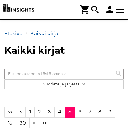
person
shopping_cart
search
Etusivu
Kaikki kirjat
Kaikki kirjat
Suodata
ja järjestä
<<
<
1
2
3
4
5
6
7
8
9
15
30
>
>>