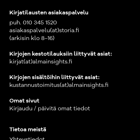
Kirjatilausten asiakaspalvelu
puh. 010 345 1520
asiakaspalvelu(at)storia.fi
(arkisin klo 8–16)
Kirjojen kestotilauksiin liittyvät asiat:
kirjat(at)almainsights.fi
Kirjojen sisältöihin liittyvät asiat:
kustannustoimitus(at)almainsights.fi
Omat sivut
Kirjaudu / päivitä omat tiedot
Tietoa meistä
Yhteystiedot