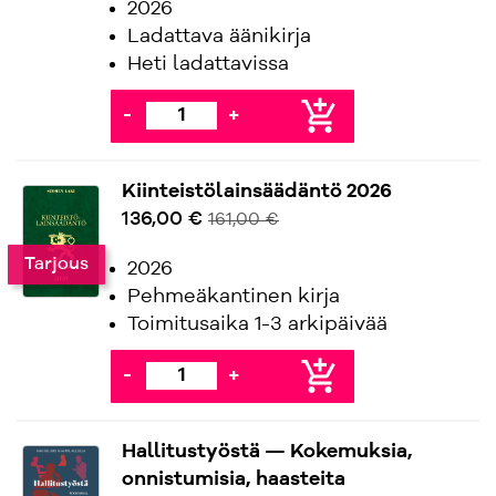
2026
Ladattava äänikirja
Heti ladattavissa
add_shopping_cart
-
+
Kiinteistölainsäädäntö 2026
136,00 €
161,00 €
Tarjous
2026
Pehmeäkantinen kirja
Toimitusaika 1-3 arkipäivää
add_shopping_cart
-
+
Hallitustyöstä — Kokemuksia,
onnistumisia, haasteita