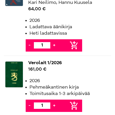
Kari Neilimo, Hannu Kuusela
64,00 €
2026
Ladattava äänikirja
Heti ladattavissa
add_shopping_cart
-
+
Verolait 1/2026
161,00 €
2026
Pehmeäkantinen kirja
Toimitusaika 1-3 arkipäivää
add_shopping_cart
-
+