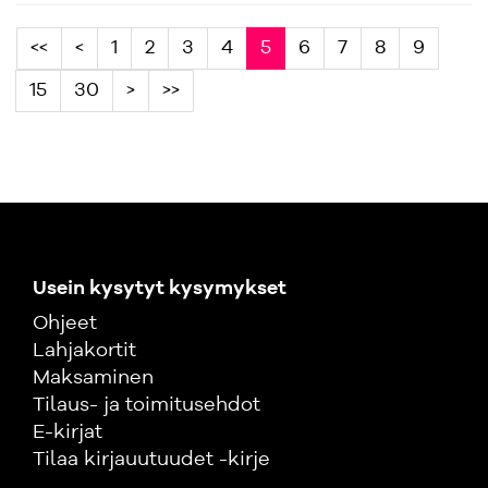
<<
<
1
2
3
4
5
6
7
8
9
15
30
>
>>
Usein kysytyt kysymykset
Ohjeet
Lahjakortit
Maksaminen
Tilaus- ja toimitusehdot
E-kirjat
Tilaa kirjauutuudet -kirje