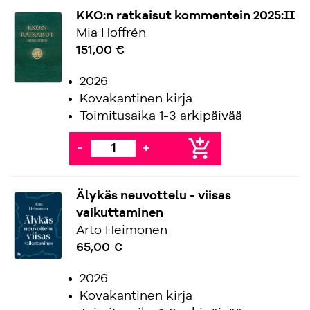
KKO:n ratkaisut kommentein 2025:II
Mia Hoffrén
151,00 €
2026
Kovakantinen kirja
Toimitusaika 1-3 arkipäivää
add_shopping_cart
-
+
Älykäs neuvottelu - viisas
vaikuttaminen
Arto Heimonen
65,00 €
2026
Kovakantinen kirja