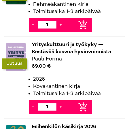
Pehmeäkantinen kirja
Toimitusaika 1-3 arkipäivää
add_shopping_cart
-
+
Yrityskulttuuri ja työkyky —
Kestävää kasvua hyvinvoinnista
Pauli Forma
Uutuus
69,00 €
2026
Kovakantinen kirja
Toimitusaika 1-3 arkipäivää
add_shopping_cart
-
+
Esihenkilön käsikirja 2026