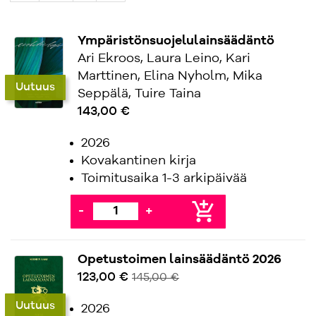
Ympäristönsuojelulainsäädäntö
Ari Ekroos, Laura Leino, Kari
Marttinen, Elina Nyholm, Mika
Uutuus
Seppälä, Tuire Taina
143,00 €
2026
Kovakantinen kirja
Toimitusaika 1-3 arkipäivää
add_shopping_cart
-
+
Opetustoimen lainsäädäntö 2026
123,00 €
145,00 €
Uutuus
2026