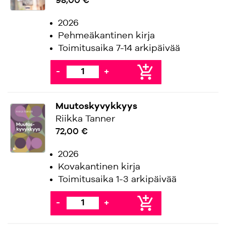
98,00 €
2026
Pehmeäkantinen kirja
Toimitusaika 7-14 arkipäivää
add_shopping_cart
-
+
Muutoskyvykkyys
Riikka Tanner
72,00 €
2026
Kovakantinen kirja
Toimitusaika 1-3 arkipäivää
add_shopping_cart
-
+