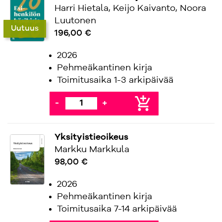
Harri Hietala, Keijo Kaivanto, Noora
Luutonen
Uutuus
196,00 €
2026
Pehmeäkantinen kirja
Toimitusaika 1-3 arkipäivää
add_shopping_cart
-
+
Yksityistieoikeus
Markku Markkula
98,00 €
2026
Pehmeäkantinen kirja
Toimitusaika 7-14 arkipäivää