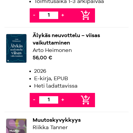
Toimitusaika 1-3 arkipäivää
add_shopping_cart
-
+
Älykäs neuvottelu – viisas
vaikuttaminen
Arto Heimonen
56,00 €
2026
E-kirja, EPUB
Heti ladattavissa
add_shopping_cart
-
+
Muutoskyvykkyys
Riikka Tanner