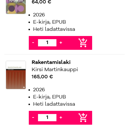
64,00 €
2026
E-kirja, EPUB
Heti ladattavissa
add_shopping_cart
-
+
Rakentamislaki
Kirsi Martinkauppi
165,00 €
2026
E-kirja, EPUB
Heti ladattavissa
add_shopping_cart
-
+