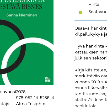
Hinta
'
Saatavu
Osaava hankinta
kilpailukykyä j
Hyvä hankinta -
katsauksen han
julkisen sekto
Kirja käsittele
merkittävän osan
vuonna 2019 suo
osuus liikevaih
isuvuosi
2025
teollisuudessa
978-952-14-5286-4
alalla. Julkisel
ntaja
Alma Insights
hankintoja.