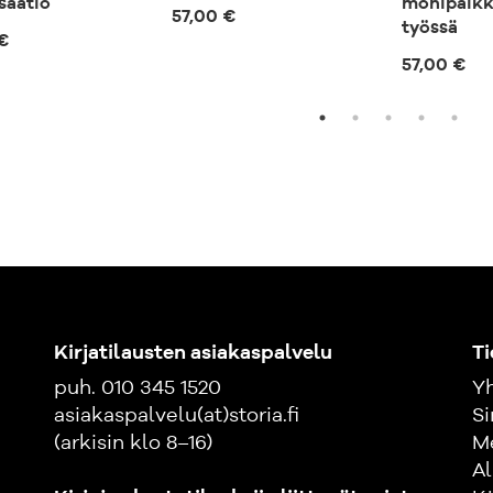
syntyvät yhdess
saatio
monipaikk
57,00 €
innovatiivisia r
työssä
€
innovatiivisia t
57,00 €
toimittajasuhtei
innovaatio-hub
oman toimialan
pelikenttää. So
sisällä että ra
Vapaaehtoinen 
yhteistyö ovat 
liiketoiminnass
Tämä teos on to
Kirjatilausten asiakaspalvelu
Ti
kehittää hankin
liiketoimintamal
puh. 010 345 1520
Yh
näkemyksiä ja k
asiakaspalvelu(at)storia.fi
Si
hankinnat voiva
(arkisin klo 8–16)
M
ja liiketoimin
Al