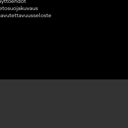
äyttöehdot
etosuojakuvaus
avutettavuusseloste