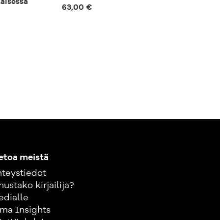
ä kehittäen, hankkien toimittajien
aisessa
63,00 €
57,00 €
atkaisuja ja etsien aktiivisesti uusia
oimijoita. Perinteisistä
sta siirrytään uusille vesille; start-upit,
it, laajemmat verkostot ja ekosysteemit
 ulkopuolella ovat hankinnan
siaaliset suhteet sekä organisaation
japinnoilla nousevat suurempaan rooliin.
panostus, houkuttelevuus ja toimiva
tärkeitä teemoja kestävässä
a.
imiva opas kaikille, jotka haluavat
etoa meistä
taosaamista, hankintoja ja kestäviä
leja. Se tarjoaa lukijalleen arvokkaita
teystiedot
onkreettisia työkaluja, joiden avulla
nustako kirjailija?
t olla aktiivinen osa kestävää kehitystä
edialle
nan menestyksen varmistamista.
ma Insights