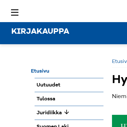
Etusivu
Rekisteröidy
Kirjaudu sisään
menu
KIRJAKAUPPA
Etusi
Etusivu
Hy
Uutuudet
Niem
Tulossa
arrow_downward
Juridiikka
Suomen Laki