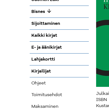
arrow_downward
Bisnes
Sijoittaminen
Kaikki kirjat
E- ja äänikirjat
Lahjakortti
Kirjailijat
Ohjeet
Julka
Toimitusehdot
ISBN
Kusta
Maksaminen