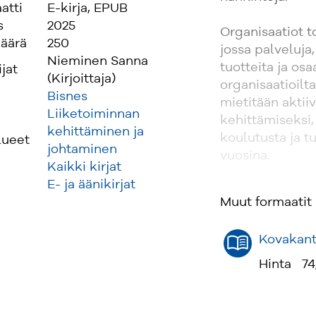
atti
E-kirja, EPUB
s
2025
Organisaatiot t
äärä
250
jossa palveluja
Nieminen Sanna
tuotteita ja os
ijat
(Kirjoittaja)
organisaatioilt
Bisnes
mietitään aktii
Liiketoiminnan
kehittämiseksi,
kehittäminen ja
koulutusta ja t
lueet
johtaminen
vuosina.
Kaikki kirjat
E- ja äänikirjat
Tämän peruskir
Muut formaatit
viimeisimpiä tu
Kirja korostaa 
Kovakant
kiertotalouteen,
organisaatioill
Hinta
74
kiertotalouteen
luomisessa. Kier
innovaatioita, j