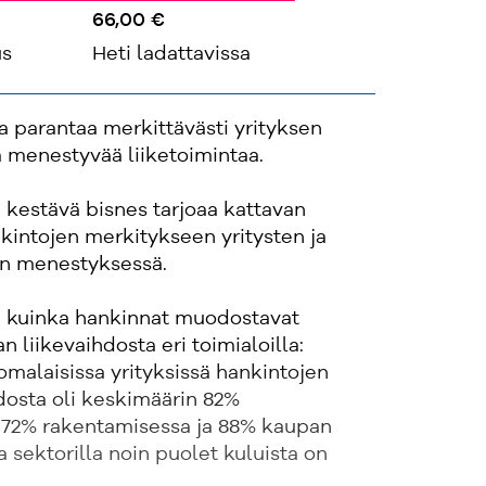
66,00 €
us
Heti ladattavissa
 parantaa merkittävästi yrityksen
a menestyvää liiketoimintaa.
 kestävä bisnes tarjoaa kattavan
kintojen merkitykseen yritysten ja
rin menestyksessä.
e, kuinka hankinnat muodostavat
 liikevaihdosta eri toimialoilla:
malaisissa yrityksissä hankintojen
dosta oli keskimäärin 82%
, 72% rakentamisessa ja 88% kaupan
la sektorilla noin puolet kuluista on