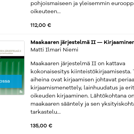
pohjoismaiseen ja yleisemmin euroopp
oikeuteen...
112,00 €
Maakaaren järjestelmä II — Kirjaaminen
Matti Ilmari Niemi
Maakaaren järjestelmä II on kattava
kokonaisesitys kiinteistökirjaamisesta.
aiheina ovat kirjaamisen johtavat periaa
ossa
kirjaamismenettely, lainhuudatus ja eri
oikeuden kirjaaminen. Lähtökohtana o
maakaaren sääntely ja sen yksityiskoht
tarkastelu...
135,00 €