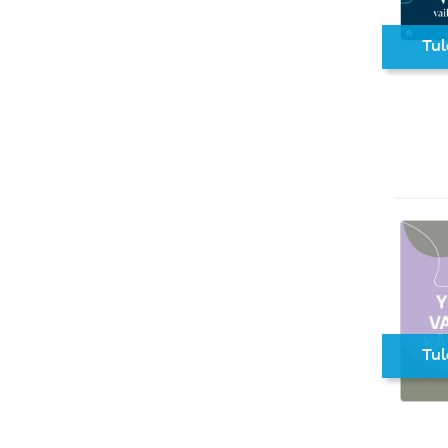
Tul
Tul