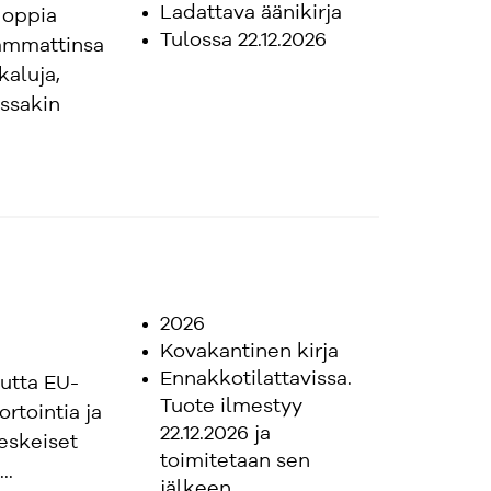
Ladattava äänikirja
 oppia
Tulossa 22.12.2026
 ammattinsa
kaluja,
issakin
2026
Kovakantinen kirja
Ennakkotilattavissa.
uutta EU-
Tuote ilmestyy
rtointia ja
22.12.2026 ja
keskeiset
toimitetaan sen
..
jälkeen.