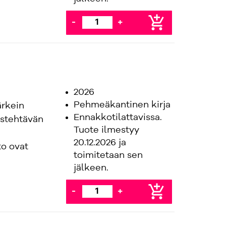
add_shopping_cart
-
+
2026
Pehmeäkantinen kirja
ärkein
Ennakkotilattavissa.
ustehtävän
Tuote ilmestyy
20.12.2026 ja
to ovat
toimitetaan sen
jälkeen.
add_shopping_cart
-
+