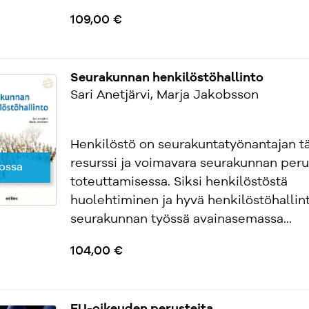
109,00 €
Seurakunnan henkilöstöhallinto
Sari Anetjärvi, Marja Jakobsson
Henkilöstö on seurakuntatyönantajan t
resurssi ja voimavara seurakunnan per
ossa
toteuttamisessa. Siksi henkilöstöstä
huolehtiminen ja hyvä henkilöstöhallin
seurakunnan työssä avainasemassa...
104,00 €