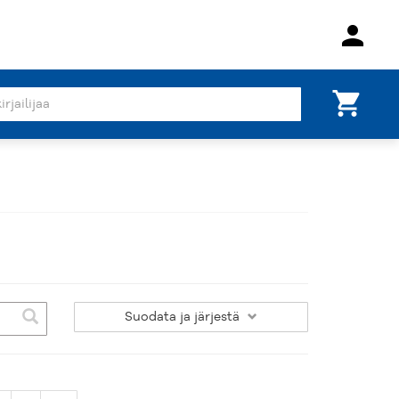
person
shopping_cart
Suodata
ja järjestä