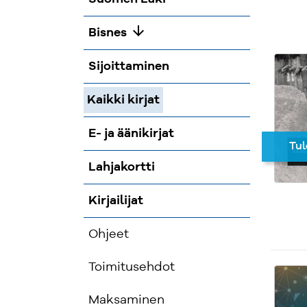
arrow_downward
Bisnes
Sijoittaminen
Kaikki kirjat
E- ja äänikirjat
Tul
Lahjakortti
Kirjailijat
Ohjeet
Toimitusehdot
Maksaminen