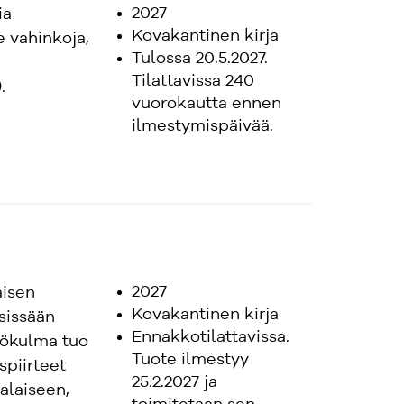
2027
ia
Kovakantinen kirja
e vahinkoja,
Tulossa 20.5.2027.
Tilattavissa 240
.
vuorokautta ennen
ilmestymispäivää.
2027
aisen
Kovakantinen kirja
sissään
Ennakkotilattavissa.
kökulma tuo
Tuote ilmestyy
spiirteet
25.2.2027 ja
alaiseen,