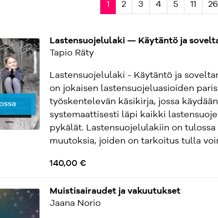
1
2
3
4
5
11
26
Lastensuojelulaki — Käytäntö ja sovel
Tapio Räty
Lastensuojelulaki - Käytäntö ja sovelt
on jokaisen lastensuojeluasioiden paris
työskentelevän käsikirja, jossa käydään
ossa
systemaattisesti läpi kaikki lastensuoje
pykälät. Lastensuojelulakiin on tulossa
muutoksia, joiden on tarkoitus tulla voim
140,00 €
Muistisairaudet ja vakuutukset
Jaana Norio