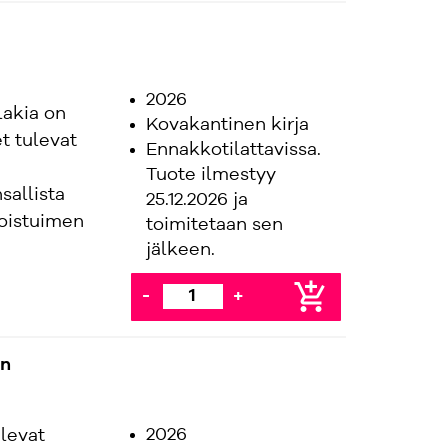
2026
lakia on
Kovakantinen kirja
t tulevat
Ennakkotilattavissa.
Tuote ilmestyy
sallista
25.12.2026 ja
ioistuimen
toimitetaan sen
.
jälkeen.
add_shopping_cart
-
+
en
2026
elevat