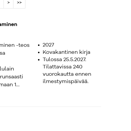
>
>>
taminen
2027
aminen -teos
Kovakantinen kirja
sa
Tulossa 25.5.2027.
Tilattavissa 240
lulain
vuorokautta ennen
 runsaasti
ilmestymispäivää.
aan 1...