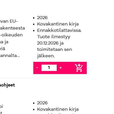
2026
uvan EU-
Kovakantinen kirja
 rakenteesta
Ennakkotilattavissa.
U-oikeuden
Tuote ilmestyy
a ja
20.12.2026 ja
viä
toimitetaan sen
nnalta...
jälkeen.
add_shopping_cart
-
+
aohjeet
2026
pi
Kovakantinen kirja
t