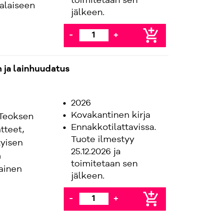
toimitetaan sen
alaiseen
jälkeen.
add_shopping_cart
-
+
 ja lainhuudatus
2026
Kovakantinen kirja
 Teoksen
Ennakkotilattavissa.
tteet,
Tuote ilmestyy
tyisen
25.12.2026 ja
n
toimitetaan sen
ainen
jälkeen.
add_shopping_cart
-
+