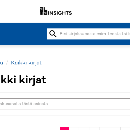
search
vu
Kaikki kirjat
kki kirjat