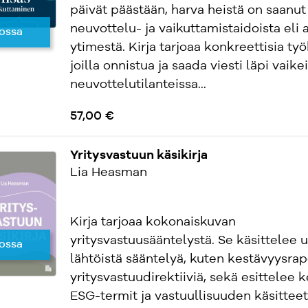
päivät päästään, harva heistä on saanut
neuvottelu- ja vaikuttamistaidoista eli
ossa
ytimestä. Kirja tarjoaa konkreettisia työ
joilla onnistua ja saada viesti läpi vaike
neuvottelutilanteissa...
57,00 €
Yritysvastuun käsikirja
Lia Heasman
Kirja tarjoaa kokonaiskuvan
yritysvastuusääntelystä. Se käsittelee 
ossa
lähtöistä sääntelyä, kuten kestävyysrapo
yritysvastuudirektiiviä, sekä esittelee 
ESG-termit ja vastuullisuuden käsitteet.