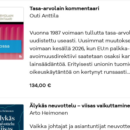
Tasa-arvolain kommentaari
Outi Anttila
Vuonna 1987 voimaan tullutta tasa-arvo
uudistettu useasti. Uusimmat muutokse
ossa
voimaan kesällä 2026, kun EU:n palkka-
avoimuusdirektiivi saatetaan osaksi kan
lainsäädäntöä. Erityisesti unionin tuom
oikeuskäytäntöä on kertynyt runsaasti..
134,00 €
Älykäs neuvottelu – viisas vaikuttamin
Arto Heimonen
Vaikka johtajat ja asiantuntijat neuvott