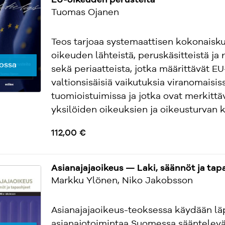
EU-oikeuden perusteita
Tuomas Ojanen
Teos tarjoaa systemaattisen kokonaisk
oikeuden lähteistä, peruskäsitteistä ja
ossa
sekä periaatteista, jotka määrittävät E
valtionsisäisiä vaikutuksia viranomaisiss
tuomioistuimissa ja jotka ovat merkittä
yksilöiden oikeuksien ja oikeusturvan ka
112,00 €
Asianajajaoikeus — Laki, säännöt ja tap
Markku Ylönen, Niko Jakobsson
Asianajajaoikeus-teoksessa käydään lä
asianajotoimintaa Suomessa sääntelevä