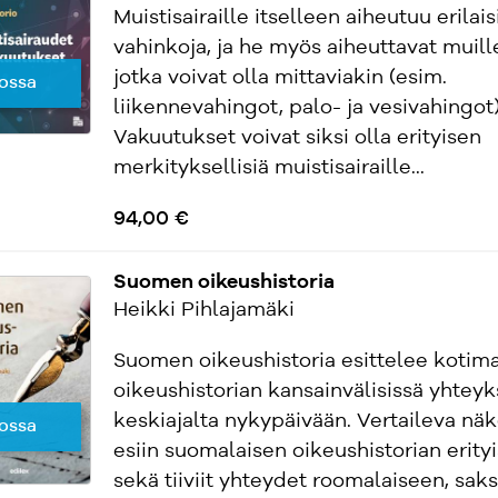
Muistisairaille itselleen aiheutuu erilais
vahinkoja, ja he myös aiheuttavat muill
jotka voivat olla mittaviakin (esim.
ossa
liikennevahingot, palo- ja vesivahingot)
Vakuutukset voivat siksi olla erityisen
merkityksellisiä muistisairaille...
94,00 €
Suomen oikeushistoria
Heikki Pihlajamäki
Suomen oikeushistoria esittelee kotim
oikeushistorian kansainvälisissä yhteyk
keskiajalta nykypäivään. Vertaileva nä
ossa
esiin suomalaisen oikeushistorian erityi
sekä tiiviit yhteydet roomalaiseen, saks