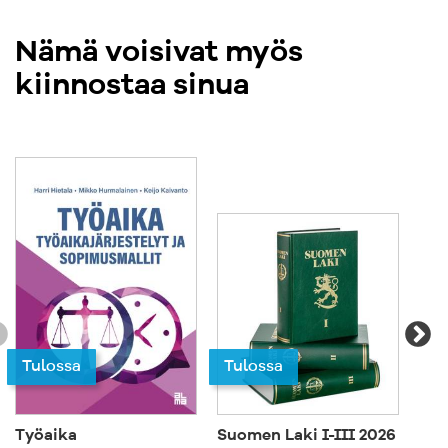
Nämä voisivat myös
kiinnostaa sinua
Tulossa
Tulossa
Työaika
Suomen Laki I-III 2026
Vih