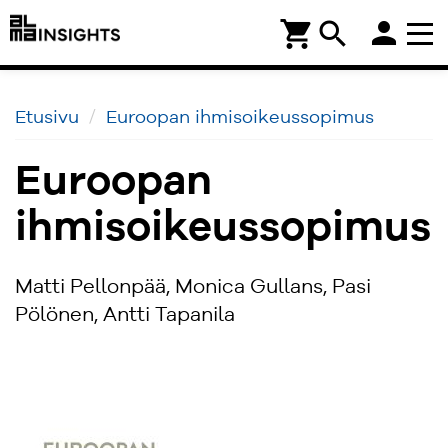
person
shopping_cart
search
Etusivu
Euroopan ihmisoikeussopimus
Euroopan
ihmisoikeussopimus
Matti Pellonpää, Monica Gullans, Pasi
Pölönen, Antti Tapanila