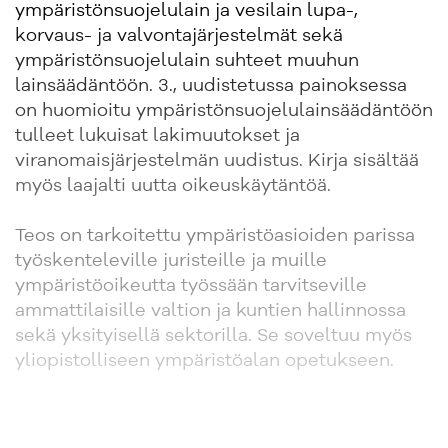
ympäristönsuojelulain ja vesilain lupa-,
korvaus- ja valvontajärjestelmät sekä
ympäristönsuojelulain suhteet muuhun
lainsäädäntöön. 3., uudistetussa painoksessa
on huomioitu ympäristönsuojelulainsäädäntöön
tulleet lukuisat lakimuutokset ja
viranomaisjärjestelmän uudistus. Kirja sisältää
myös laajalti uutta oikeuskäytäntöä.
Teos on tarkoitettu ympäristöasioiden parissa
työskenteleville juristeille ja muille
ympäristöoikeutta työssään tarvitseville
ammattilaisille valtion ja kuntien hallinnossa
sekä yksityisellä sektorilla. Se soveltuu myös
yliopistolliseen ympäristöalan opetukseen.