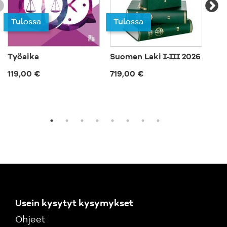
Tulossa
Tu
Tulossa
Työaika
Suomen Laki I-III 2026
Jur
119,00 €
719,00 €
20,
Usein kysytyt kysymykset
Ohjeet