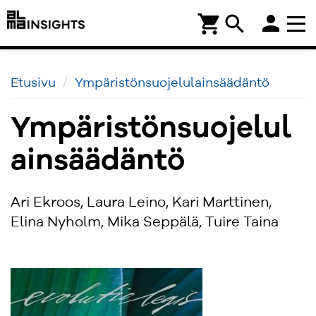
person
shopping_cart
search
Etusivu
Ympäristönsuojelulainsäädäntö
Ympäristönsuojelul
ainsäädäntö
Ari Ekroos, Laura Leino, Kari Marttinen,
Elina Nyholm, Mika Seppälä, Tuire Taina