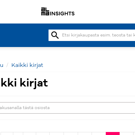
search
vu
Kaikki kirjat
kki kirjat