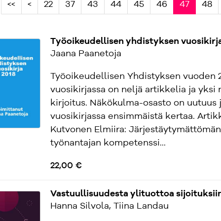
<<
<
22
37
43
44
45
46
47
48
Työoikeudellisen yhdistyksen vuosikirj
Jaana Paanetoja
Työoikeudellisen Yhdistyksen vuoden 
vuosikirjassa on neljä artikkelia ja yks
kirjoitus. Näkökulma-osasto on uutuus
vuosikirjassa ensimmäistä kertaa. Artikk
Kutvonen Elmiira: Järjestäytymättömän
työnantajan kompetenssi...
22,00 €
Vastuullisuudesta ylituottoa sijoituksii
Hanna Silvola, Tiina Landau