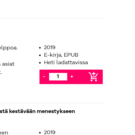
2019
elppoa.
E-kirja, EPUB
Heti ladattavissa
 asiat
.
add_shopping_cart
-
+
estä kestävään menestykseen
2019
een