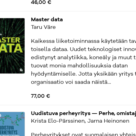
46,00 €
Master data
Taru Väre
Kaikessa liiketoiminnassa käytetään tav
toisella dataa. Uudet teknologiset innov
edistynyt analytiikka, koneäly ja muut t
tuovat monia mahdollisuuksia datan
hyödyntämiselle. Jotta yksikään yritys 
organisaatio voi saada näistä...
77,00 €
Uudistuva perheyritys — Perhe, omistaju
Krista Elo-Pärssinen, Jarna Heinonen
Perheyritykset ovat suomalaisen yhtei