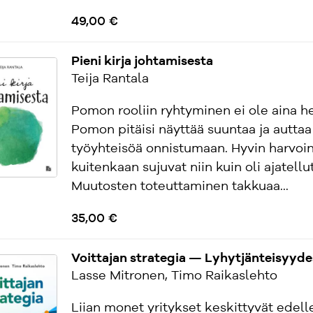
49,00 €
Pieni kirja johtamisesta
Teija Rantala
Pomon rooliin ryhtyminen ei ole aina h
Pomon pitäisi näyttää suuntaa ja auttaa
työyhteisöä onnistumaan. Hyvin harvoin
kuitenkaan sujuvat niin kuin oli ajatellut
Muutosten toteuttaminen takkuaa...
35,00 €
Voittajan strategia — Lyhytjänteisyyd
Lasse Mitronen, Timo Raikaslehto
Liian monet yritykset keskittyvät edell