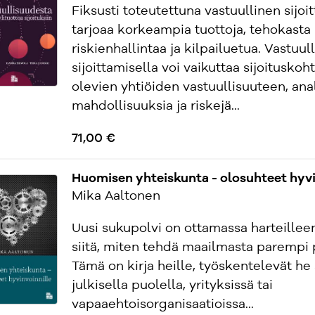
Fiksusti toteutettuna vastuullinen sijo
tarjoaa korkeampia tuottoja, tehokasta
riskienhallintaa ja kilpailuetua. Vastuull
sijoittamisella voi vaikuttaa sijoitusko
olevien yhtiöiden vastuullisuuteen, ana
mahdollisuuksia ja riskejä...
71,00 €
Huomisen yhteiskunta - olosuhteet hyvi
Mika Aaltonen
Uusi sukupolvi on ottamassa harteillee
siitä, miten tehdä maailmasta parempi 
Tämä on kirja heille, työskentelevät he 
julkisella puolella, yrityksissä tai
vapaaehtoisorganisaatioissa...