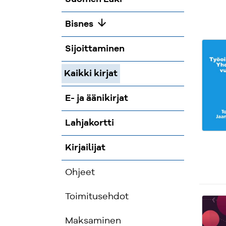
arrow_downward
Bisnes
Sijoittaminen
Kaikki kirjat
E- ja äänikirjat
Lahjakortti
Kirjailijat
Ohjeet
Toimitusehdot
Maksaminen