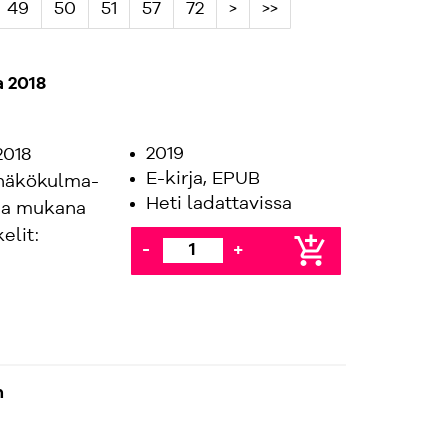
49
50
51
57
72
>
>>
a 2018
2019
2018
E-kirja, EPUB
i näkökulma-
Heti ladattavissa
 ja mukana
elit:
add_shopping_cart
-
+
n