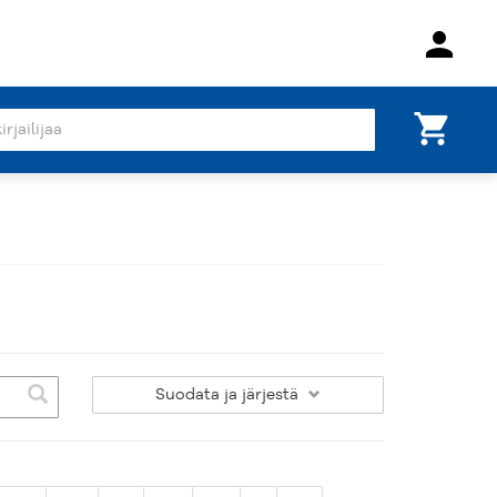
person
shopping_cart
Suodata
ja järjestä