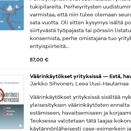
tukipilareita. Perheyritysten uudistumi
varmistaa, että niin tulee olemaan seur
sata vuotta. Oli sitten kysymys isältä po
siirtyvästä työpajasta tai pörssiin listat
konsernista, perhe omistajana tuo yrit
erityispiirteitä...
57,00 €
Väärinkäytökset yrityksissä — Estä, hav
Jarkko Sihvonen, Leea Uusi-Hautamaa
Väärinkäytökset yrityksissä sisältää ny
yleisesityksen väärinkäytösten ennalta
estämiseen, havaitsemiseen ja korjaam
Teoksessa valotetaan tätä laajaa kokon
käytännönläheisesti case-esimerkein j