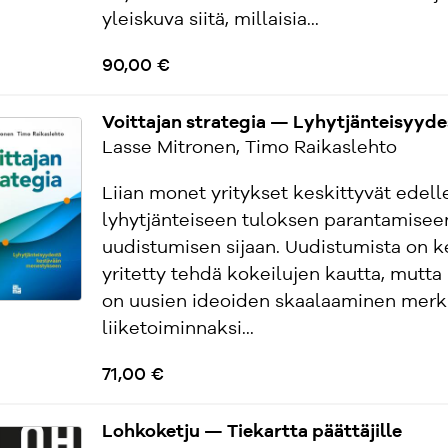
yleiskuva siitä, millaisia...
90,00 €
Voittajan strategia — Lyhytjänteisyyd
Lasse Mitronen, Timo Raikaslehto
Liian monet yritykset keskittyvät edell
lyhytjänteiseen tuloksen parantamisee
uudistumisen sijaan. Uudistumista on k
yritetty tehdä kokeilujen kautta, mutta
on uusien ideoiden skaalaaminen merki
liiketoiminnaksi...
71,00 €
Lohkoketju — Tiekartta päättäjille