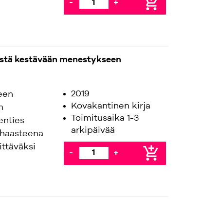
add_shopping_cart
-
+
estä kestävään menestykseen
2019
een
Kovakantinen kirja
n
Toimitusaika 1-3
enties
arkipäivää
 haasteena
ttäväksi
add_shopping_cart
-
+