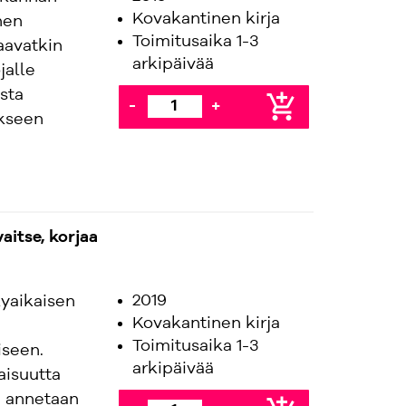
Kovakantinen kirja
nen
Toimitusaika 1-3
aavatkin
arkipäivää
jalle
usta
add_shopping_cart
-
+
ykseen
aitse, korjaa
2019
kyaikaisen
Kovakantinen kirja
Toimitusaika 1-3
iseen.
arkipäivää
aisuutta
a annetaan