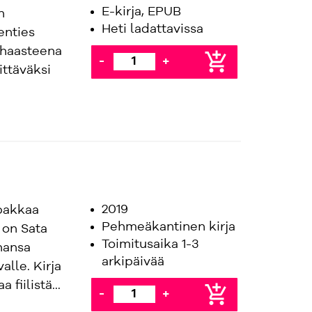
E-kirja, EPUB
n
Heti ladattavissa
enties
 haasteena
add_shopping_cart
-
+
ttäväksi
2019
apakkaa
Pehmeäkantinen kirja
 on Sata
Toimitusaika 1-3
ahansa
arkipäivää
alle. Kirja
fiilistä...
add_shopping_cart
-
+