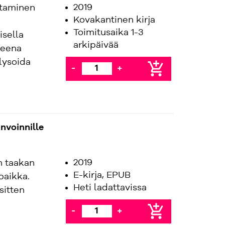
2019
ittaminen
Kovakantinen kirja
Toimitusaika 1-3
isella
arkipäivää
hteena
lysoida
add_shopping_cart
-
+
nvoinnille
2019
n taakan
E-kirja, EPUB
paikka.
Heti ladattavissa
sitten
add_shopping_cart
-
+