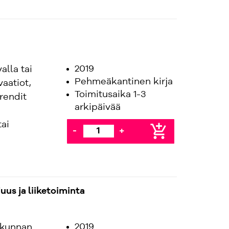
2019
alla tai
Pehmeäkantinen kirja
aatiot,
Toimitusaika 1-3
rendit
arkipäivää
tai
add_shopping_cart
-
+
us ja liiketoiminta
2019
skunnan