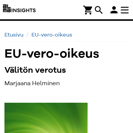
person
shopping_cart
search
Etusivu
EU-vero-oikeus
EU-vero-oikeus
Välitön verotus
Marjaana Helminen