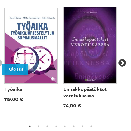
Tulossa
Työaika
Ennakkopäätökset
Kan
verotuksessa
hen
119,00 €
yri
74,00 €
111