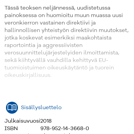
Tässä teoksen neljännessä, uudistetussa
painoksessa on huomioitu muun muassa uusi
veronkierron vastainen direktiivi ja
hallinnollisen yhteistyön direktiivin muutokset,
jotka koskevat esimerkiksi maakohtaista
raportointia ja aggressiivisten
verosuunnittelujärjestelyiden ilmoittamista,
sekä kiihtyvällä vauhdilla kehittyvä EU-
tuomioistuimen oikeuskäytäntö ja tuorein
oikeuskirjallisuus.
Sisällysluettelo
Julkaisuvuosi
2018
ISBN
978-952-14-3668-0