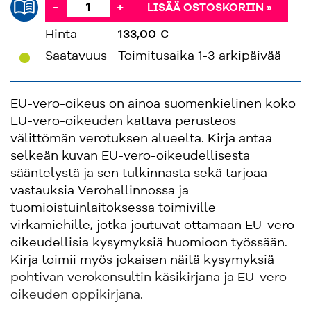
-
+
LISÄÄ OSTOSKORIIN »
Hinta
133,00 €
'
Saatavuus
Toimitusaika 1-3 arkipäivää
EU-vero-oikeus on ainoa suomenkielinen koko
EU-vero-oikeuden kattava perusteos
välittömän verotuksen alueelta. Kirja antaa
selkeän kuvan EU-vero-oikeudellisesta
sääntelystä ja sen tulkinnasta sekä tarjoaa
vastauksia Verohallinnossa ja
tuomioistuinlaitoksessa toimiville
virkamiehille, jotka joutuvat ottamaan EU-vero-
oikeudellisia kysymyksiä huomioon työssään.
Kirja toimii myös jokaisen näitä kysymyksiä
pohtivan verokonsultin käsikirjana ja EU-vero-
oikeuden oppikirjana.