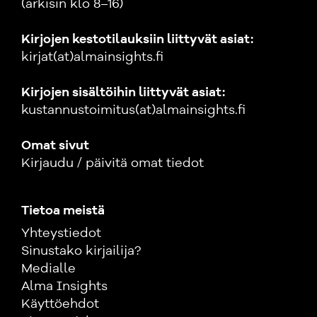
(arkisin klo 8–16)
Kirjojen kestotilauksiin liittyvät asiat:
kirjat(at)almainsights.fi
Kirjojen sisältöihin liittyvät asiat:
kustannustoimitus(at)almainsights.fi
Omat sivut
Kirjaudu / päivitä omat tiedot
Tietoa meistä
Yhteystiedot
Sinustako kirjailija?
Medialle
Alma Insights
Käyttöehdot