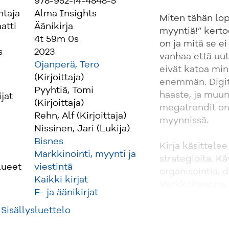
978-952-14-4848-5
ntaja
Alma Insights
Miten tähän lo
atti
Äänikirja
myyntiä!” kerto
4t 59m 0s
on ja mitä se e
s
2023
vanhaa että uut
Ojanperä, Tero
eivät katoa min
(Kirjoittaja)
enemmän. Digit
Pyyhtiä, Tomi
haaste, ja muun
ijat
(Kirjoittaja)
megatrendit on
Rehn, Alf (Kirjoittaja)
myynnissä.
Nissinen, Jari (Lukija)
Bisnes
Kirja käsittele
Markkinointi, myynti ja
strategioita. K
lueet
viestintä
organisointia, 
Kaikki kirjat
Verkkokauppa, 
E- ja äänikirjat
teknologia ja 
asiaan.
Sisällysluettelo