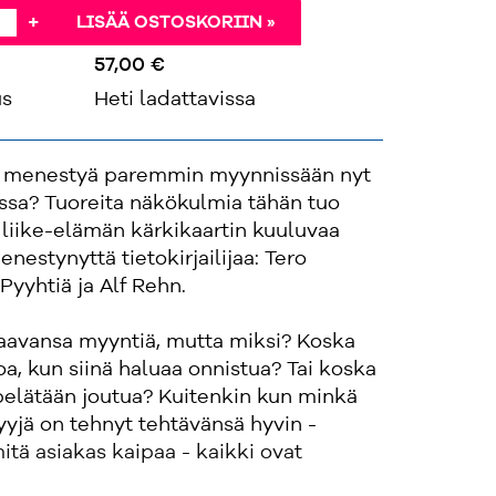
+
LISÄÄ OSTOSKORIIN »
57,00 €
us
Heti ladattavissa
oi menestyä paremmin myynnissään nyt
ssa? Tuoreita näkökulmia tähän tuo
iike-elämän kärkikaartin kuuluvaa
enestynyttä tietokirjailijaa: Tero
Pyyhtiä ja Alf Rehn.
aavansa myyntiä, mutta miksi? Koska
oa, kun siinä haluaa onnistua? Tai koska
pelätään joutua? Kuitenkin kun minkä
yjä on tehnyt tehtävänsä hyvin -
mitä asiakas kaipaa - kaikki ovat