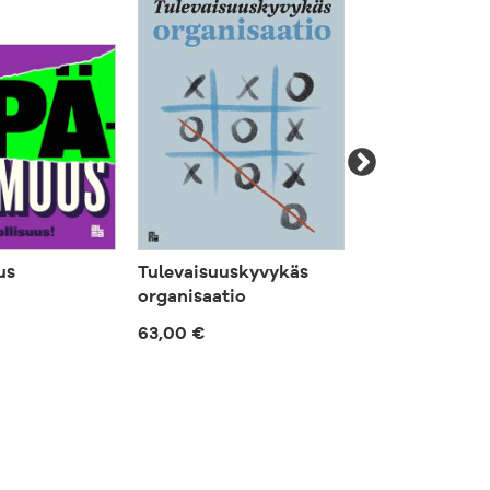
us
Tulevaisuuskyvykäs
Selling results
organisaatio
61,00 €
63,00 €