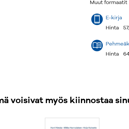
Muut formaatit
Kirja tavoittee
eri näkökulmist
E-kirja
Kirjoittajien k
mikä tahansa y
Hinta
57
paremmin nyt j
Pehmeäka
Hinta
64
ä voisivat myös kiinnostaa sin