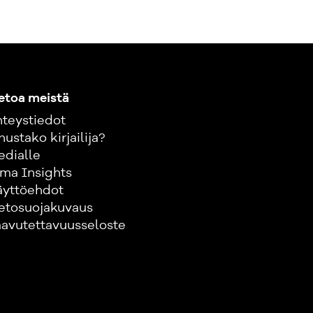
etoa meistä
teystiedot
nustako kirjailija?
edialle
ma Insights
äyttöehdot
etosuojakuvaus
avutettavuusseloste