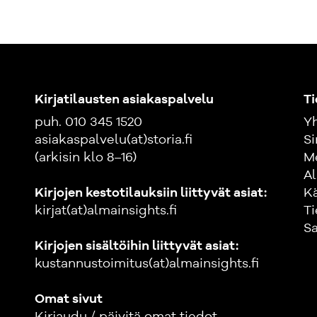
Kirjatilausten asiakaspalvelu
Ti
puh. 010 345 1520
Yh
asiakaspalvelu(at)storia.fi
Si
(arkisin klo 8–16)
M
Al
Kirjojen kestotilauksiin liittyvät asiat:
K
kirjat(at)almainsights.fi
Ti
Sa
Kirjojen sisältöihin liittyvät asiat:
kustannustoimitus(at)almainsights.fi
Omat sivut
Kirjaudu / päivitä omat tiedot