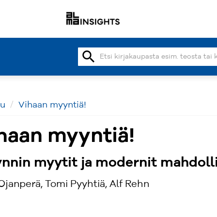
search
vu
Vihaan myyntiä!
haan myyntiä!
nnin myytit ja modernit mahdoll
Ojanperä, Tomi Pyyhtiä, Alf Rehn