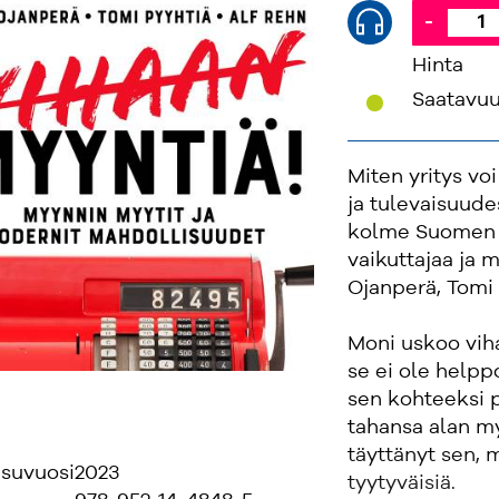
-
Hinta
'
Saatavu
Miten yritys v
ja tulevaisuude
kolme Suomen l
vaikuttajaa ja m
Ojanperä, Tomi 
Moni uskoo vih
se ei ole helpp
sen kohteeksi 
tahansa alan my
täyttänyt sen, 
isuvuosi
2023
tyytyväisiä.