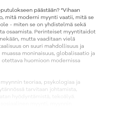
pputulokseen päästään? ”Vihaan
o, mitä moderni myynti vaatii, mitä se
i ole - miten se on yhdistelmä sekä
ta osaamista. Perinteiset myyntitaidot
nekään, mutta vaaditaan vielä
aalisuus on suuri mahdollisuus ja
 muassa moninaisuus, globalisaatio ja
 otettava huomioon modernissa
e myynnin teoriaa, psykologiaa ja
äytännössä tarvitaan johtamista,
datan hyödyntämistä, tekoälyä.
sosiaalinen myynti, myynnin
tulevaisuus tuovat oman näkökulmansa