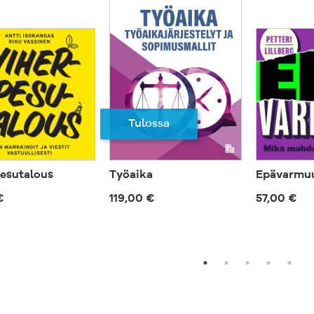
Tulossa
esutalous
Työaika
Epävarmu
€
119,00 €
57,00 €