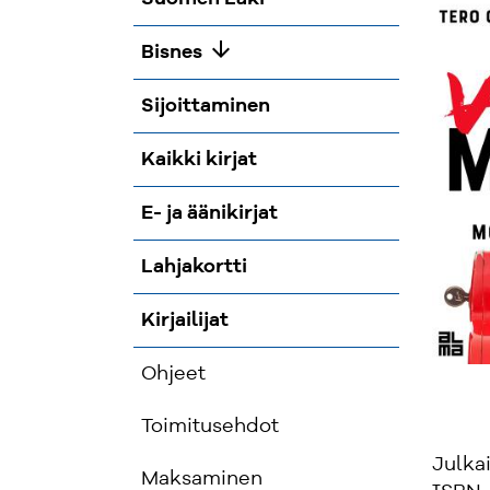
arrow_downward
Bisnes
Sijoittaminen
Kaikki kirjat
E- ja äänikirjat
Lahjakortti
Kirjailijat
Ohjeet
Toimitusehdot
Julka
Maksaminen