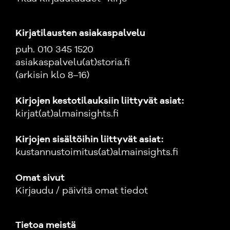
Kirjatilausten asiakaspalvelu
puh. 010 345 1520
asiakaspalvelu(at)storia.fi
(arkisin klo 8–16)
Kirjojen kestotilauksiin liittyvät asiat:
kirjat(at)almainsights.fi
Kirjojen sisältöihin liittyvät asiat:
kustannustoimitus(at)almainsights.fi
Omat sivut
Kirjaudu / päivitä omat tiedot
Tietoa meistä