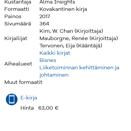
lähtee omalle matkalle siniselle merelle.
Kustantaja
Alma Insights
Formaatti
Kovakantinen kirja
Painos
2017
Sivumäärä
364
Kim, W. Chan (Kirjoittaja)
Kirjailijat
Mauborgne, Renée (Kirjoittaja)
Tervonen, Eija (Kääntäjä)
Kaikki kirjat
Bisnes
Aihealueet
Liiketoiminnan kehittäminen ja
johtaminen
Muut formaatit
E-kirja
Hinta
63,00 €