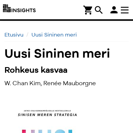
person
shopping_cart
search
Etusivu
Uusi Sininen meri
Uusi Sininen meri
Rohkeus kasvaa
W. Chan Kim, Renée Mauborgne