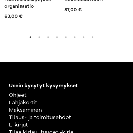
Tulevaisuuskyvykäs
Kokeilukulttuuri
Tuo
organisaatio
57,00 €
63,
63,00 €
Usein kysytyt kysymykset
Ohjeet
Lahjakortit
Maksaminen
Tilaus- ja toimitusehdot
E-kirjat
Tilaa kirjauutuudet -kirje