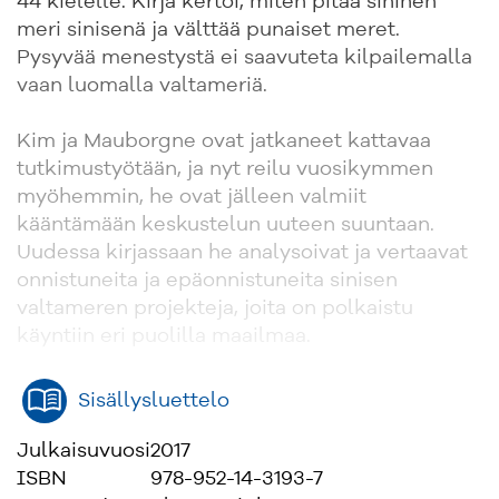
44 kielelle. Kirja kertoi, miten pitää sininen
meri sinisenä ja välttää punaiset meret.
Pysyvää menestystä ei saavuteta kilpailemalla
vaan luomalla valtameriä.
Kim ja Mauborgne ovat jatkaneet kattavaa
tutkimustyötään, ja nyt reilu vuosikymmen
myöhemmin, he ovat jälleen valmiit
kääntämään keskustelun uuteen suuntaan.
Uudessa kirjassaan he analysoivat ja vertaavat
onnistuneita ja epäonnistuneita sinisen
valtameren projekteja, joita on polkaistu
käyntiin eri puolilla maailmaa.
Kirja on ainutlaatuinen opas, jonka avulla
Sisällysluettelo
johtajat, tiimit ja organisaatiot oppivat luomaan
uutta markkinatilaa ja synnyttämään kasvua.
Julkaisuvuosi
2017
Kirja valaa uskoa menestykseen jokaiselle, joka
ISBN
978-952-14-3193-7