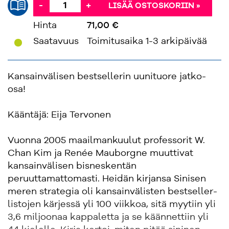
-
+
LISÄÄ OSTOSKORIIN »
Hinta
71,00 €
'
Saatavuus
Toimitusaika 1-3 arkipäivää
Kansainvälisen bestsellerin uunituore jatko-
osa!
Kääntäjä: Eija Tervonen
Vuonna 2005 maailmankuulut professorit W.
Chan Kim ja Renée Mauborgne muuttivat
kansainvälisen bisneskentän
peruuttamattomasti. Heidän kirjansa Sinisen
meren strategia oli kansainvälisten bestseller-
listojen kärjessä yli 100 viikkoa, sitä myytiin yli
3,6 miljoonaa kappaletta ja se käännettiin yli