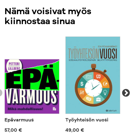
Nämä voisivat myös
kiinnostaa sinua
Epävarmuus
Työyhteisön vuosi
Tul
org
57,00 €
49,00 €