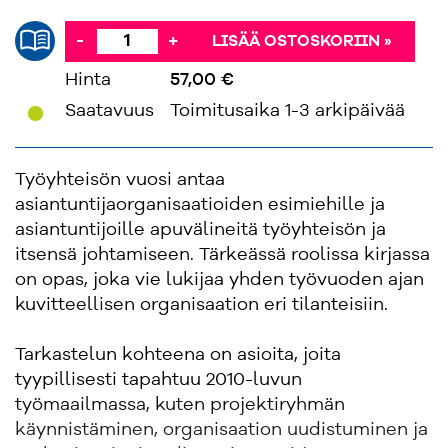
-
+
LISÄÄ OSTOSKORIIN »
Hinta
57,00 €
'
Saatavuus
Toimitusaika 1-3 arkipäivää
Työyhteisön vuosi antaa
asiantuntijaorganisaatioiden esimiehille ja
asiantuntijoille apuvälineitä työyhteisön ja
itsensä johtamiseen. Tärkeässä roolissa kirjassa
on opas, joka vie lukijaa yhden työvuoden ajan
kuvitteellisen organisaation eri tilanteisiin.
Tarkastelun kohteena on asioita, joita
tyypillisesti tapahtuu 2010-luvun
työmaailmassa, kuten projektiryhmän
käynnistäminen, organisaation uudistuminen ja