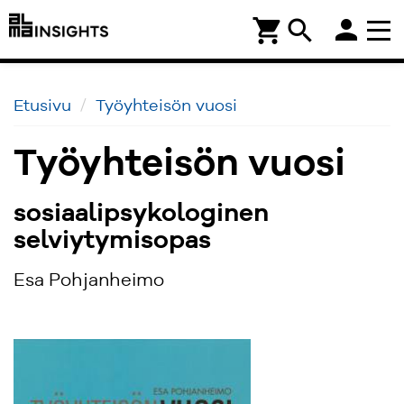
person
shopping_cart
search
Etusivu
Työyhteisön vuosi
Työyhteisön vuosi
sosiaalipsykologinen
selviytymisopas
Esa Pohjanheimo