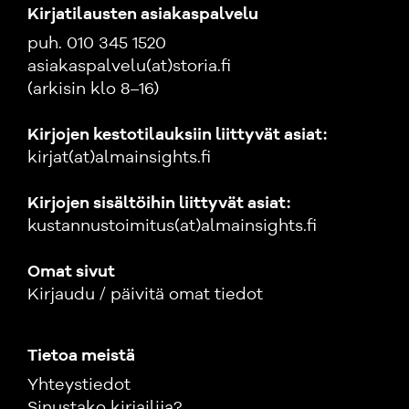
Kirjatilausten asiakaspalvelu
puh. 010 345 1520
asiakaspalvelu(at)storia.fi
(arkisin klo 8–16)
Kirjojen kestotilauksiin liittyvät asiat:
kirjat(at)almainsights.fi
Kirjojen sisältöihin liittyvät asiat:
kustannustoimitus(at)almainsights.fi
Omat sivut
Kirjaudu / päivitä omat tiedot
Tietoa meistä
Yhteystiedot
Sinustako kirjailija?