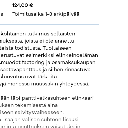
124,00 €
us
Toimitusaika 1-3 arkipäivää
iskohtainen tutkimus sellaisten
auksesta, joista ei ole annettu
eista todistusta. Tuollaiseen
erustuvat esimerkiksi elinkeinoelämän
usmuodot factoring ja osamaksukaupan
 saatavapanttaus ja siihen rinnastuva
luovutus ovat tärkeitä
lyjä monessa muussakin yhteydessä.
ään läpi panttivelkasuhteen elinkaari
ksen tekemisestä aina
iseen selvitysvaiheeseen.
a -saajan välisen suhteen lisäksi
uomiota panttauksen vaikutuksiin