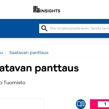
search
vu
Saatavan panttaus
atavan panttaus
o Tuomisto
-