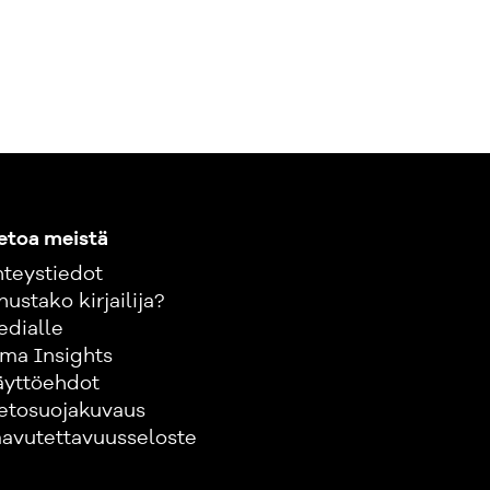
etoa meistä
teystiedot
nustako kirjailija?
edialle
ma Insights
äyttöehdot
etosuojakuvaus
avutettavuusseloste