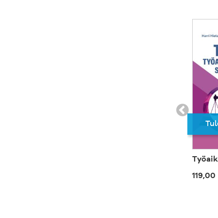
Tul
Työaik
119,00