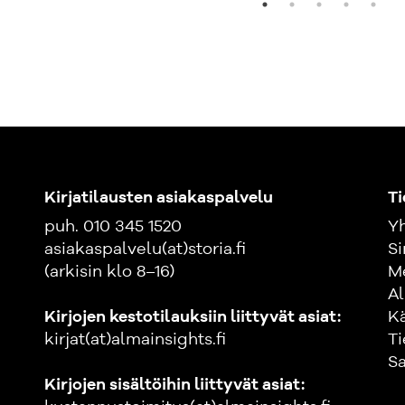
Kirjatilausten asiakaspalvelu
Ti
puh. 010 345 1520
Yh
asiakaspalvelu(at)storia.fi
Si
(arkisin klo 8–16)
M
Al
Kirjojen kestotilauksiin liittyvät asiat:
K
kirjat(at)almainsights.fi
Ti
Sa
Kirjojen sisältöihin liittyvät asiat: