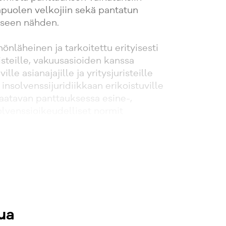
uolen velkojiin sekä pantatun
iseen nähden.
önläheinen ja tarkoitettu erityisesti
isteille, vakuusasioiden kanssa
lle asianajajille ja yritysjuristeille
 insolvenssijuridiikkaan erikoistuville
 Saatavan panttauksessa esine-,
solvenssioikeudelliset normit
siinsa tavalla, joka asettaa monen
istin tiedot ja taidot koetukselle.
ua