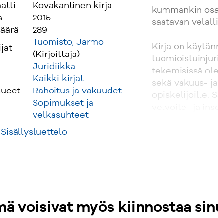
atti
Kovakantinen kirja
kummankin osap
s
2015
saatavan velall
äärä
289
Tuomisto, Jarmo
Kirja on käytänn
ijat
(Kirjoittaja)
tuomioistuinjur
Juridiikka
tekemisissä olevi
Kaikki kirjat
sekä vakuus- ja
lueet
Rahoitus ja vakuudet
opiskelijoille.
Sopimukset ja
velvoite- ja in
velkasuhteet
kietoutuvat toi
kokeneenkin jur
Sisällysluettelo
ä voisivat myös kiinnostaa sin