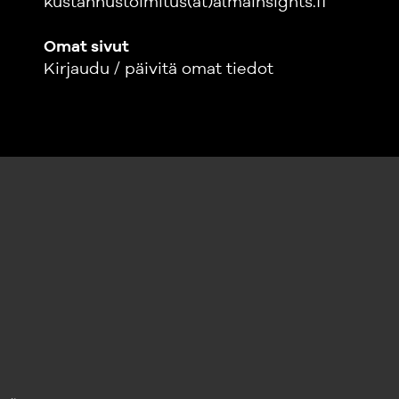
kustannustoimitus(at)almainsights.fi
Omat sivut
Kirjaudu / päivitä omat tiedot