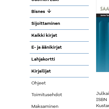
arrow_downward
Bisnes
Sijoittaminen
Kaikki kirjat
E- ja äänikirjat
Lahjakortti
Kirjailijat
Ohjeet
Julka
Toimitusehdot
ISBN
Kusta
Maksaminen