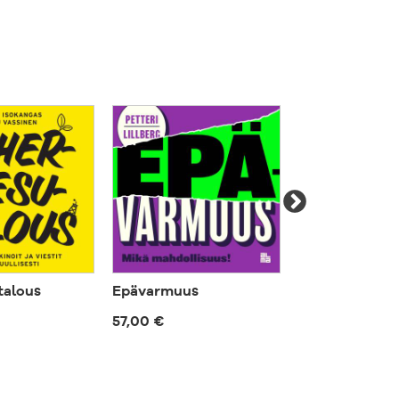
talous
Epävarmuus
Esihenkilö m
johtajana
57,00 €
50,00 €