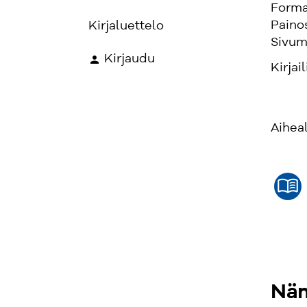
Forma
Paino
Kirjaluettelo
Sivum
Kirjaudu
Kirjail
Aihea
Näm