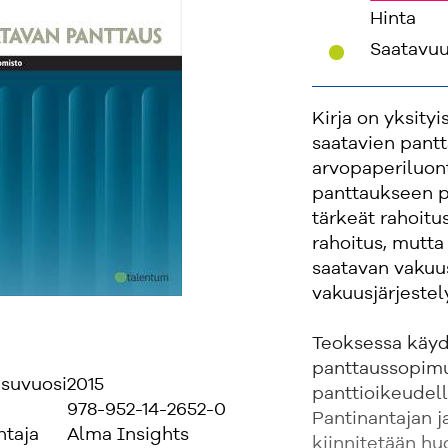
Hinta
'
Saatavu
Kirja on yksity
saatavien pantt
arvopaperiluont
panttaukseen p
tärkeät rahoit
rahoitus, mutta
saatavan vakuus
vakuusjärjeste
Teoksessa käyd
panttaussopimu
isuvuosi
2015
panttioikeudell
978-952-14-2652-0
Pantinantajan j
ntaja
Alma Insights
kiinnitetään h