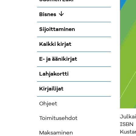
arrow_downward
Bisnes
Sijoittaminen
Kaikki kirjat
E- ja äänikirjat
Lahjakortti
Kirjailijat
Ohjeet
Julka
Toimitusehdot
ISBN
Kusta
Maksaminen