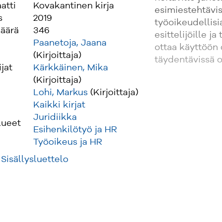
atti
Kovakantinen kirja
esimiestehtävis
s
2019
työoikeudellisi
äärä
346
esittelijöille j
Paanetoja, Jaana
ottaa käyttöön 
(Kirjoittaja)
täydentävissä o
ijat
Kärkkäinen, Mika
(Kirjoittaja)
Lohi, Markus
(Kirjoittaja)
Kaikki kirjat
Juridiikka
lueet
Esihenkilötyö ja HR
Työoikeus ja HR
Sisällysluettelo