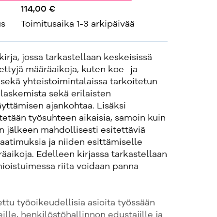
114,00 €
us
Toimitusaika 1-3 arkipäivää
irja, jossa tarkastellaan keskeisissä
ettyjä määräaikoja, kuten koe- ja
 sekä yhteistoimintalaissa tarkoitetun
laskemista sekä erilaisten
äyttämisen ajankohtaa. Lisäksi
tetään työsuhteen aikaisia, samoin kuin
 jälkeen mahdollisesti esitettäviä
aatimuksia ja niiden esittämiselle
äaikoja. Edelleen kirjassa tarkastellaan
mioistuimessa riita voidaan panna
ettu työoikeudellisia asioita työssään
teille, henkilöstöhallinnon edustajille ja