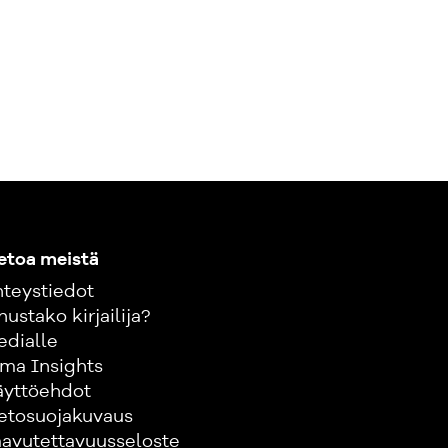
etoa meistä
teystiedot
nustako kirjailija?
edialle
ma Insights
äyttöehdot
etosuojakuvaus
avutettavuusseloste