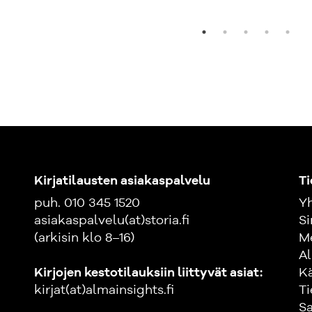
Kirjatilausten asiakaspalvelu
Ti
puh. 010 345 1520
Yh
asiakaspalvelu(at)storia.fi
Si
(arkisin klo 8–16)
M
Al
Kirjojen kestotilauksiin liittyvät asiat:
K
kirjat(at)almainsights.fi
Ti
Sa