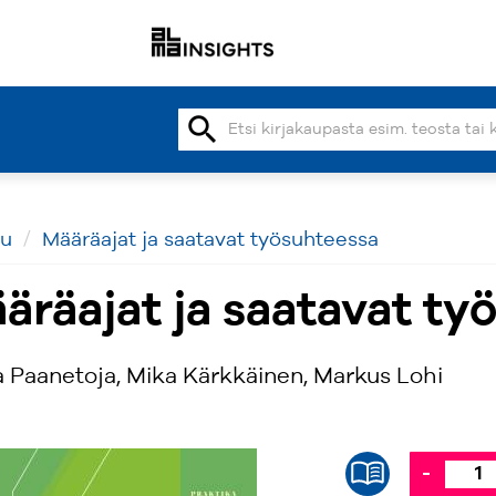
search
vu
Määräajat ja saatavat työsuhteessa
äräajat ja saatavat ty
 Paanetoja, Mika Kärkkäinen, Markus Lohi
-