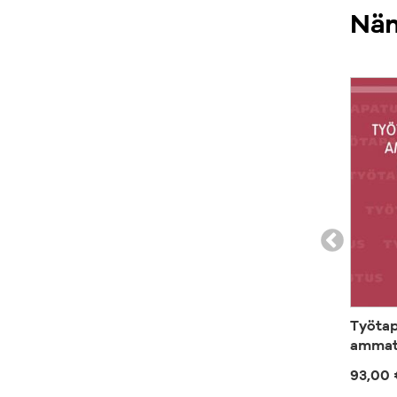
Näm
Työtap
ammatt
93,00 