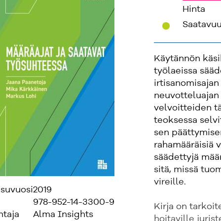
Hinta
'
Saatavu
Käytännön käsik
työlaeissa sääd
irtisanomisajan
neuvotteluajan 
velvoitteiden t
teoksessa selvi
sen päättymisen
rahamääräisiä v
säädettyjä määr
sitä, missä tuo
vireille.
isuvuosi
2019
978-952-14-3300-9
Kirja on tarkoit
ntaja
Alma Insights
hoitaville juris