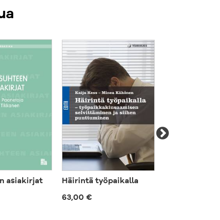
ua
 asiakirjat
Häirintä työpaikalla
Uusi yhteistoi
käytännössä
63,00 €
120,00 €