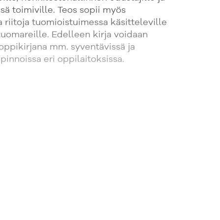
sä toimiville. Teos sopii myös
a riitoja tuomioistuimessa käsitteleville
a tuomareille. Edelleen kirja voidaan
oppikirjana mm. syventävissä ja
pinnoissa eri oppilaitoksissa.