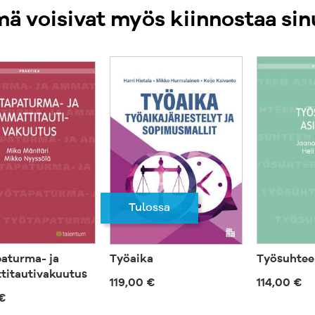
ä voisivat myös kiinnostaa sin
Tulossa
aturma- ja
Työaika
Työsuhteen
itautivakuutus
119,00 €
114,00 €
€