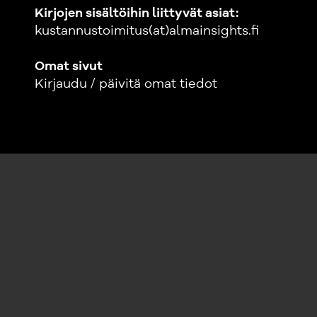
Kirjojen sisältöihin liittyvät asiat:
kustannustoimitus(at)almainsights.fi
Omat sivut
Kirjaudu / päivitä omat tiedot