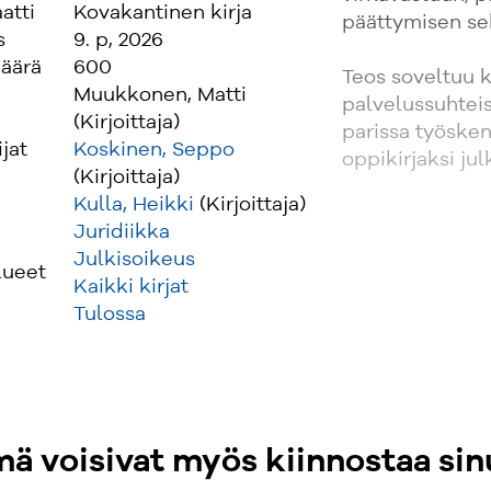
atti
Kovakantinen kirja
päättymisen se
s
9. p, 2026
äärä
600
Teos soveltuu k
Muukkonen, Matti
palvelussuhteis
(Kirjoittaja)
parissa työsken
ijat
Koskinen, Seppo
oppikirjaksi ju
(Kirjoittaja)
Kulla, Heikki
(Kirjoittaja)
Juridiikka
Julkisoikeus
lueet
Kaikki kirjat
Tulossa
ä voisivat myös kiinnostaa sin