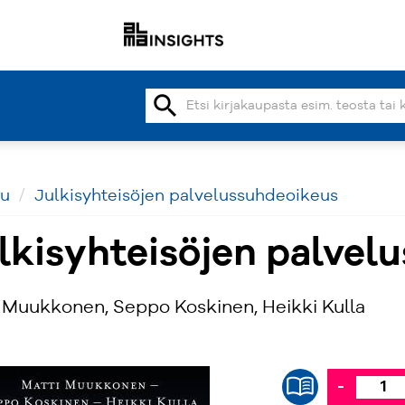
search
vu
Julkisyhteisöjen palvelussuhdeoikeus
lkisyhteisöjen palvel
 Muukkonen, Seppo Koskinen, Heikki Kulla
-