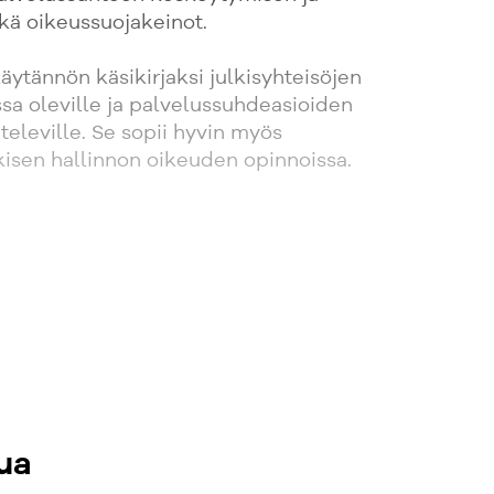
kä oikeussuojakeinot.
äytännön käsikirjaksi julkisyhteisöjen
sa oleville ja palvelussuhdeasioiden
televille. Se sopii hyvin myös
lkisen hallinnon oikeuden opinnoissa.
ua