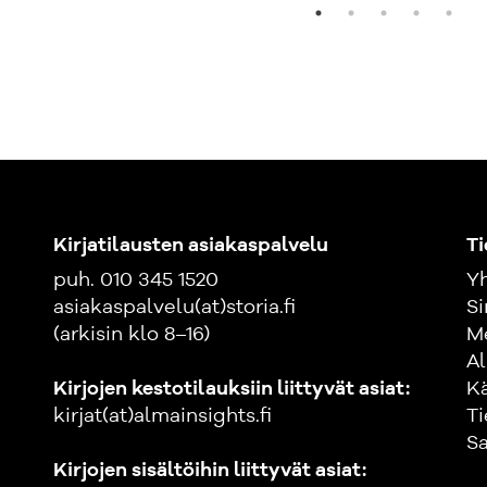
Kirjatilausten asiakaspalvelu
Ti
puh. 010 345 1520
Yh
asiakaspalvelu(at)storia.fi
Si
(arkisin klo 8–16)
M
Al
Kirjojen kestotilauksiin liittyvät asiat:
K
kirjat(at)almainsights.fi
Ti
Sa
Kirjojen sisältöihin liittyvät asiat: