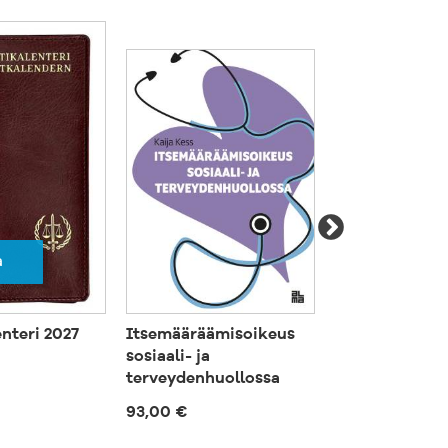
a
enteri 2027
Itsemääräämisoikeus
Esihenkilö m
sosiaali- ja
johtajana
terveydenhuollossa
50,00 €
93,00 €