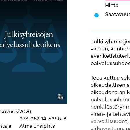
Hinta
'
Saatavuu
Julkisyhteisöje
valtion, kuntien
evankelisluteri
palvelussuhdeo
Teos kattaa sek
oikeudellisen a
oikeudenalan k
palvelussuhdeoi
henkilöstöryhmä
isuvuosi
2026
viran- ja tehtä
978-952-14-5366-3
velvollisuudet,
ntaja
Alma Insights
virkavastuun, 