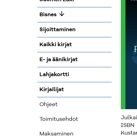
arrow_downward
Bisnes
Sijoittaminen
Kaikki kirjat
E- ja äänikirjat
Lahjakortti
Kirjailijat
Ohjeet
Julka
Toimitusehdot
ISBN
Kusta
Maksaminen