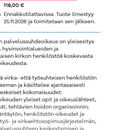
118,00 €
s
Ennakkotilattavissa. Tuote ilmestyy
25.11.2026 ja toimitetaan sen jälkeen.
n palvelussuhdeoikeus on yleisesitys
, hyvinvointialueiden ja
laisen kirkon henkilöstöä koskevasta
ikeudesta.
ä virka- että työsuhteisen henkilöstön
seman ja käsittelee ajantasaisesti
eskeiset kokonaisuudet:
keuden yleiset opit ja oikeuslähteet,
t, tehtävien hoidon organisoinnin,
väntäytön, henkilöstön oikeudet ja
 työ- ja virkaehtosopimusjärjestelmän,
palvelussuhteen keskeytymisen ja