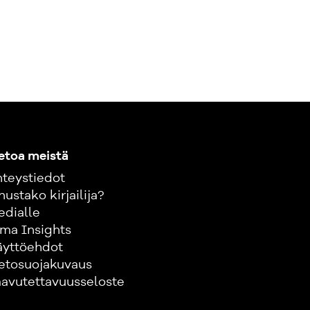
etoa meistä
teystiedot
nustako kirjailija?
edialle
ma Insights
äyttöehdot
etosuojakuvaus
avutettavuusseloste