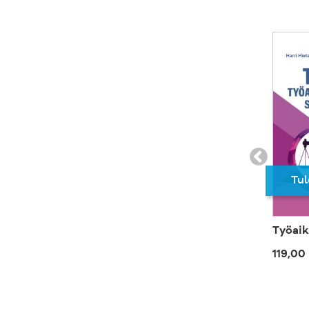
Tul
Työaik
119,00