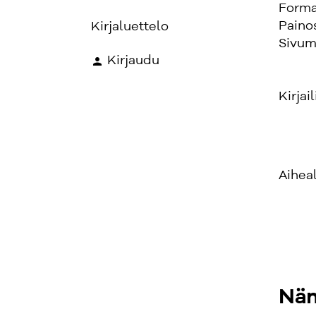
Forma
Paino
Kirjaluettelo
Sivum
Kirjaudu
Kirjail
Aihea
Näm