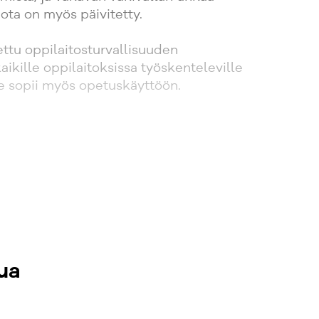
iota on myös päivitetty.
tettu oppilaitosturvallisuuden
kaikille oppilaitoksissa työskenteleville
 se sopii myös opetuskäyttöön.
ua