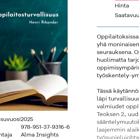
Hinta
'
Saatavu
Oppilaitoksissa
yhä moninaise
seurauksena. Op
huolimatta tarjo
oppimisympärist
työskentely-ym
Tässä käytännön
läpi turvallisuu
valmiudet oppi
Teoksen 2., uu
isuvuosi
2025
sääntelymuutok
978-951-37-9316-6
laajemmin alaik
ntaja
Alma Insights
työsuojelujohta