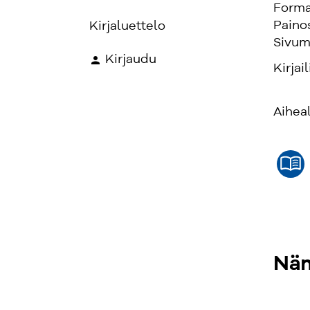
Forma
Paino
Kirjaluettelo
Sivum
Kirjaudu
Kirjail
Aihea
Näm