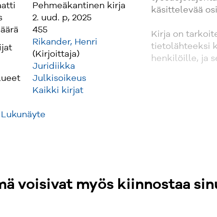
atti
Pehmeäkantinen kirja
käsittelevää os
s
2. uud. p, 2025
äärä
455
Kirja on tarkoi
Rikander, Henri
tietolähteeksi 
ijat
(Kirjoittaja)
henkilöille, ja
Juridiikka
lueet
Julkisoikeus
Kaikki kirjat
Lukunäyte
ä voisivat myös kiinnostaa sin