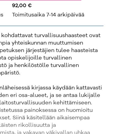
92,00 €
us
Toimitusaika 7-14 arkipäivää
 kohdattavat turvallisuushaasteet ovat
mpia yhteiskunnan muuttumisen
etuksen järjestäjien tulee haasteista
ta opiskelijoille turvallinen
ö ja henkilöstölle turvallinen
päristö.
läheisessä kirjassa käydään kattavasti
den eri osa-alueet, ja se antaa lukijalle
laitosturvallisuuden kehittämiseen.
distetussa painoksessa on huomioitu
set. Siinä käsitellään aikaisempaa
äisten rikollisuutta ja
mista, ja vakavan väkivallan uhkaa