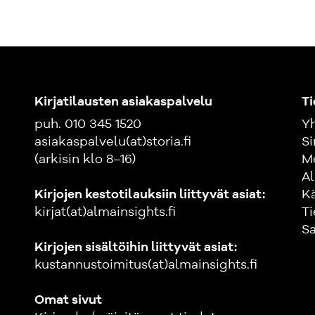
Kirjatilausten asiakaspalvelu
Ti
puh. 010 345 1520
Yh
asiakaspalvelu(at)storia.fi
Si
(arkisin klo 8–16)
M
Al
Kirjojen kestotilauksiin liittyvät asiat:
K
kirjat(at)almainsights.fi
Ti
Sa
Kirjojen sisältöihin liittyvät asiat:
kustannustoimitus(at)almainsights.fi
Omat sivut