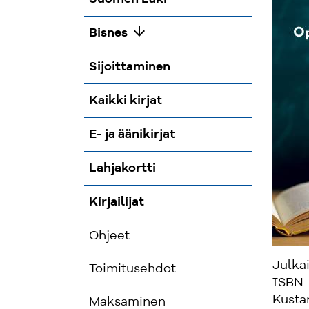
arrow_downward
Bisnes
Sijoittaminen
Kaikki kirjat
E- ja äänikirjat
Lahjakortti
Kirjailijat
Ohjeet
Julka
Toimitusehdot
ISBN
Kusta
Maksaminen