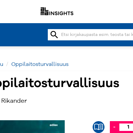
search
vu
Oppilaitosturvallisuus
pilaitosturvallisuus
 Rikander
-