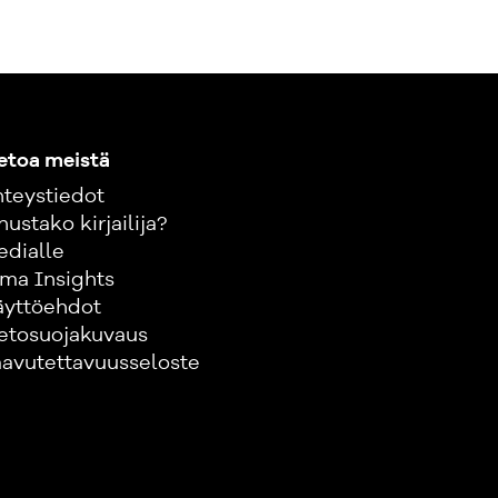
etoa meistä
teystiedot
nustako kirjailija?
edialle
ma Insights
äyttöehdot
etosuojakuvaus
avutettavuusseloste