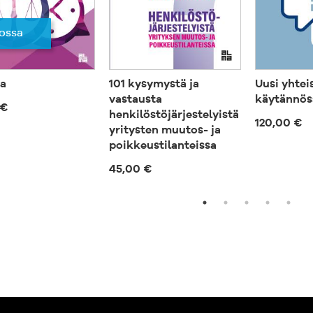
ossa
a
101 kysymystä ja
Uusi yhtei
vastausta
käytännös
 €
henkilöstöjärjestelyistä
120,00 €
yritysten muutos- ja
poikkeustilanteissa
45,00 €