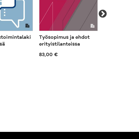
stoimintalaki
Työsopimus ja ehdot
Työsopimus ja
sä
erityistilanteissa
erityistilantei
83,00 €
101,00 €