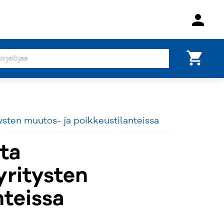
person
shopping_cart
tysten muutos- ja poikkeustilanteissa
ta
yritysten
nteissa