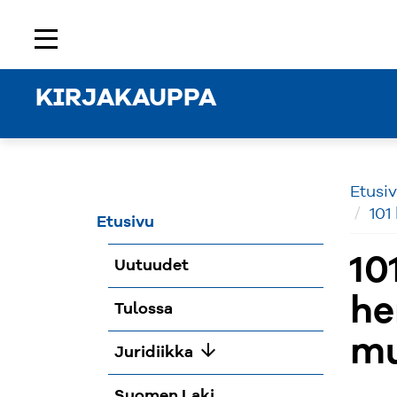
Etusivu
Rekisteröidy
Kirjaudu sisään
menu
KIRJAKAUPPA
Etusi
101
Etusivu
10
Uutuudet
he
Tulossa
mu
arrow_downward
Juridiikka
Suomen Laki