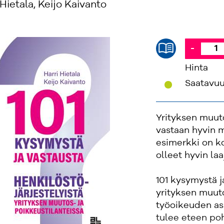
 Hietala, Keijo Kaivanto
-
Hinta
'
Saatavu
Yrityksen muuto
vastaan hyvin m
esimerkki on ko
olleet hyvin laa
101 kysymystä j
yrityksen muuto
työoikeuden asi
tulee eteen poh