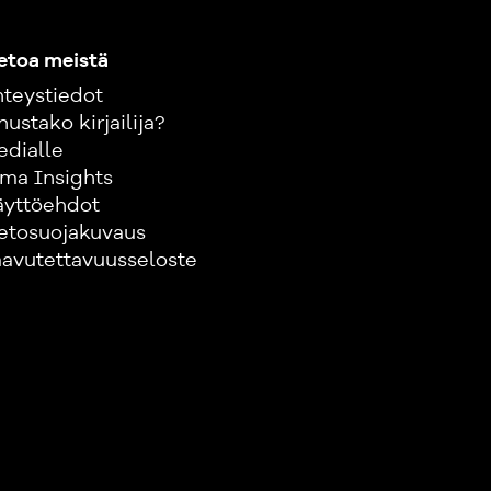
etoa meistä
teystiedot
nustako kirjailija?
edialle
ma Insights
äyttöehdot
etosuojakuvaus
avutettavuusseloste