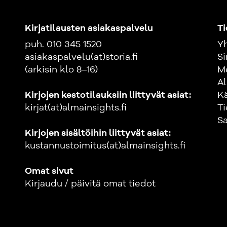
Kirjatilausten asiakaspalvelu
Ti
puh. 010 345 1520
Yh
asiakaspalvelu(at)storia.fi
Si
(arkisin klo 8–16)
M
Al
Kirjojen kestotilauksiin liittyvät asiat:
K
kirjat(at)almainsights.fi
Ti
Sa
Kirjojen sisältöihin liittyvät asiat:
kustannustoimitus(at)almainsights.fi
Omat sivut
Kirjaudu / päivitä omat tiedot