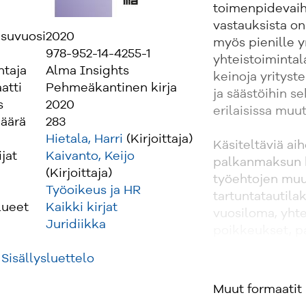
toimenpidevaiht
vastauksista on
isuvuosi
2020
myös pienille yr
978-952-14-4255-1
yhteistoimintal
ntaja
Alma Insights
keinoja yrityst
atti
Pehmeäkantinen kirja
ja säästöihin s
s
2020
erilaisissa muut
äärä
283
Hietala, Harri
(Kirjoittaja)
Käsiteltäviä ai
ijat
Kaivanto, Keijo
palkanmaksun k
(Kirjoittaja)
työehtojen muu
Työoikeus ja HR
tartuntatautilak
lueet
Kaikki kirjat
vuosiloma, yht
Juridiikka
poikkeukset, pa
sopimisen mahd
Sisällysluettelo
irtisanominen 
muutokset ja m
Muut formaatit