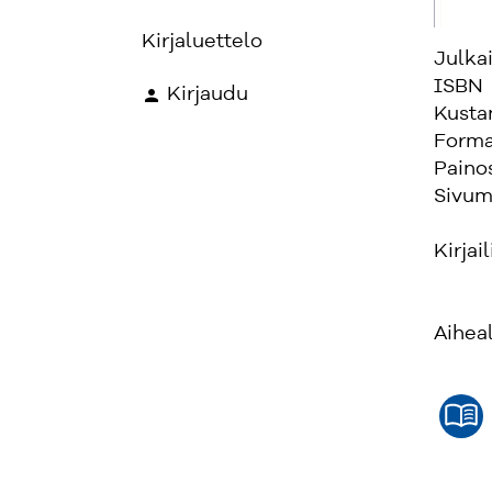
Kirjaluettelo
Julka
ISBN
Kirjaudu
Kusta
Forma
Paino
Sivum
Kirjail
Aihea