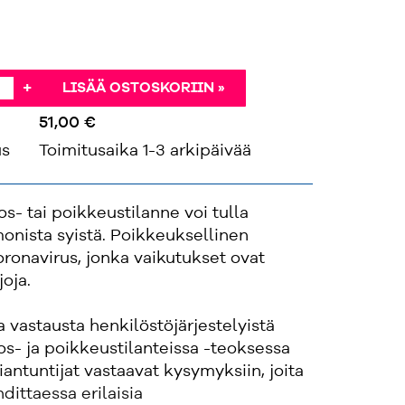
+
LISÄÄ OSTOSKORIIN »
51,00 €
us
Toimitusaika 1-3 arkipäivää
s- tai poikkeustilanne voi tulla
onista syistä. Poikkeuksellinen
ronavirus, jonka vaikutukset ovat
joja.
a vastausta henkilöstöjärjestelyistä
s- ja poikkeustilanteissa -teoksessa
antuntijat vastaavat kysymyksiin, joita
dittaessa erilaisia