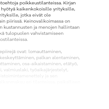
oehtoja poikkeustilanteissa. Kirjan
 hyötyä kaikenkokoisille yrityksille,
ityksille, jotka eivät ole
ain piirissä. Keinovalikoimassa on
en kustannusten ja menojen hallintaan
ekä tulopuolen vahvistamiseen
ostilanteissa.
hepiirejä ovat: lomauttaminen,
eskeyttäminen, palkan alentaminen,
ttaminen, osa-aikaistaminen, etätyö,
i, valmiuslaki, työaikajärjestelyt,
eistoimintamenettely ja sen
lkanmaksu eri tilanteissa, paikallisen
ollisuudet, selviytymislausekkeet ja
sekä muut työsuhteita koskevat
uutostilanteet.