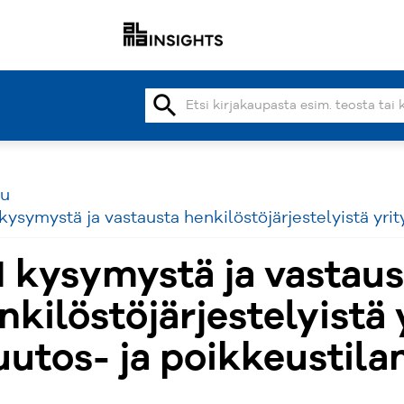
search
vu
 kysymystä ja vastausta henkilöstöjärjestelyistä yri
1 kysymystä ja vastaus
nkilöstöjärjestelyistä 
utos- ja poikkeustila