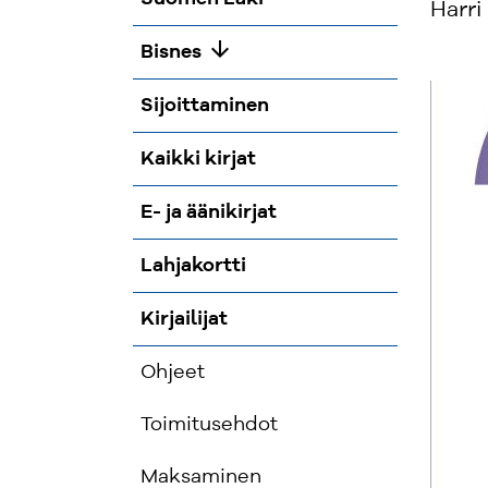
Harri
arrow_downward
Bisnes
Sijoittaminen
Kaikki kirjat
E- ja äänikirjat
Lahjakortti
Kirjailijat
Ohjeet
Toimitusehdot
Maksaminen