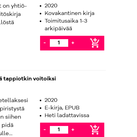
2020
 on yhtiö-
Kovakantinen kirja
töskirja
Toimitusaika 1-3
löstä
arkipäivää
i
add_shopping_cart
-
+
 tappiotkin voitoiksi
2020
etellaksesi
E-kirja, EPUB
piristystä
Heti ladattavissa
n siihen
 pidä
add_shopping_cart
-
+
lle...