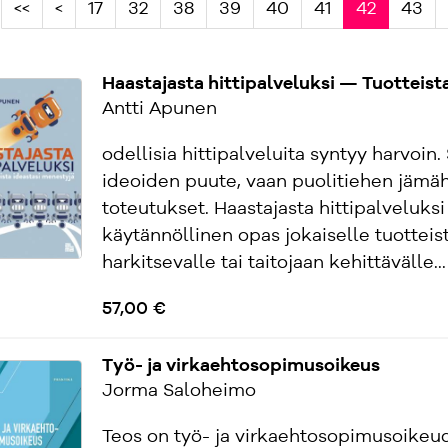
<<
<
17
32
38
39
40
41
42
43
Haastajasta hittipalveluksi — Tuotteist
Antti Apunen
odellisia hittipalveluita syntyy harvoin. 
ideoiden puute, vaan puolitiehen jämä
toteutukset. Haastajasta hittipalveluksi
käytännöllinen opas jokaiselle tuotteis
harkitsevalle tai taitojaan kehittävälle...
57,00 €
Työ- ja virkaehtosopimusoikeus
Jorma Saloheimo
Teos on työ- ja virkaehtosopimusoikeu