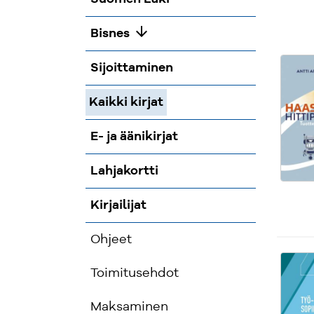
arrow_downward
Bisnes
Sijoittaminen
Kaikki kirjat
E- ja äänikirjat
Lahjakortti
Kirjailijat
Ohjeet
Toimitusehdot
Maksaminen