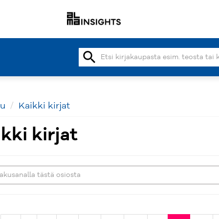
search
vu
Kaikki kirjat
kki kirjat