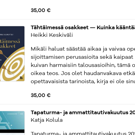
35,00 €
Tähtäimessä osakkeet — Kuinka kääntää
Heikki Keskiväli
Mikäli haluat säästää aikaa ja vaivaa op
sijoittamisen perusasioita sekä kaipaat 
kuivan harmaisiin talousasioihin, tämä o
oikea teos. Jos olet haudanvakava etkä
opettavaisista tarinoista, kirja ei ole sinu
35,00 €
Tapaturma- ja ammattitautivakuutus 2
Katja Kolula
Tapaturma- ja ammattitautivakuutus 20