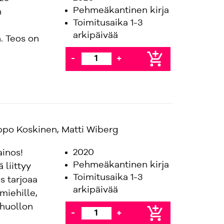
Pehmeäkantinen kirja
n
Toimitusaika 1-3
arkipäivää
. Teos on
add_shopping_cart
-
+
ppo Koskinen, Matti Wiberg
2020
inos!
Pehmeäkantinen kirja
 liittyy
Toimitusaika 1-3
s tarjoaa
arkipäivää
miehille,
nhuollon
add_shopping_cart
-
+