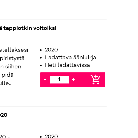
 tappiotkin voitoiksi
2020
etellaksesi
Ladattava äänikirja
piristystä
Heti ladattavissa
n siihen
 pidä
add_shopping_cart
-
+
lle...
020
2020
20 -