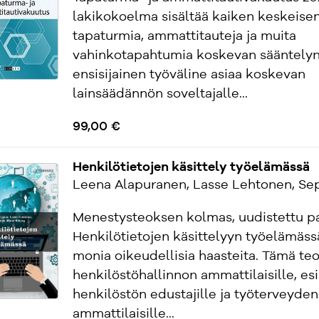
lakikokoelma sisältää kaiken keskeise
tapaturmia, ammattitauteja ja muita
vahinkotapahtumia koskevan sääntelyn
ensisijainen työväline asiaa koskevan
lainsäädännön soveltajalle...
99,00 €
Henkilötietojen käsittely työelämässä
Leena Alapuranen, Lasse Lehtonen, Se
Menestysteoksen kolmas, uudistettu pa
Henkilötietojen käsittelyyn työelämässä
monia oikeudellisia haasteita. Tämä teo
henkilöstöhallinnon ammattilaisille, esi
henkilöstön edustajille ja työterveyde
ammattilaisille...