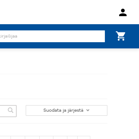
person
shopping_cart
Suodata
ja järjestä