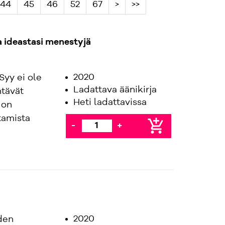
44
45
46
52
67
>
>>
a ideastasi menestyjä
2020
Syy ei ole
Ladattava äänikirja
htävät
Heti ladattavissa
 on
tamista
add_shopping_cart
-
+
2020
den