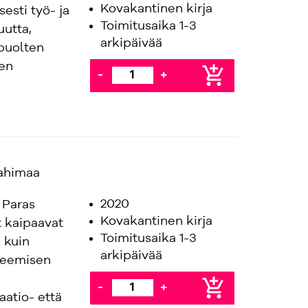
Kovakantinen kirja
sesti työ- ja
Toimitusaika 1-3
utta,
arkipäivää
apuolten
ien
add_shopping_cart
-
+
Sahimaa
2020
 Paras
Kovakantinen kirja
t kaipaavat
Toimitusaika 1-3
 kuin
arkipäivää
teemisen
add_shopping_cart
-
+
aatio- että