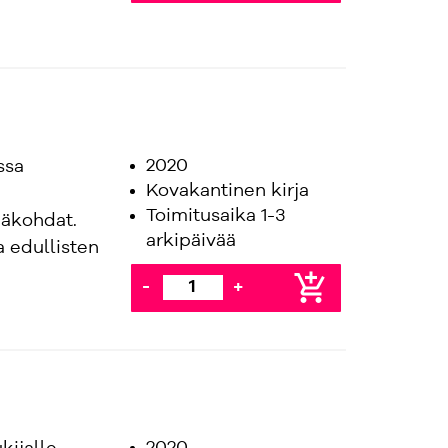
2020
ssa
Kovakantinen kirja
Toimitusaika 1-3
ymäkohdat.
arkipäivää
a edullisten
add_shopping_cart
-
+