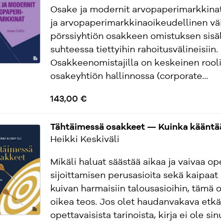
Osake ja modernit arvopaperimarkkinat
ja arvopaperimarkkinaoikeudellinen väi
pörssiyhtiön osakkeen omistuksen sisäl
suhteessa tiettyihin rahoitusvälineisiin.
Osakkeenomistajilla on keskeinen rool
osakeyhtiön hallinnossa (corporate...
143,00 €
Tähtäimessä osakkeet — Kuinka kääntää
Heikki Keskiväli
Mikäli haluat säästää aikaa ja vaivaa op
sijoittamisen perusasioita sekä kaipaat 
kuivan harmaisiin talousasioihin, tämä o
oikea teos. Jos olet haudanvakava etkä
opettavaisista tarinoista, kirja ei ole sinu