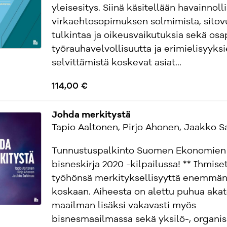
yleisesitys. Siinä käsitellään havainnolli
virkaehtosopimuksen solmimista, sitovu
tulkintaa ja oikeusvaikutuksia sekä os
työrauhavelvollisuutta ja erimielisyyks
selvittämistä koskevat asiat...
114,00 €
Johda merkitystä
Tapio Aaltonen, Pirjo Ahonen, Jaakko 
Tunnustuspalkinto Suomen Ekonomien
bisneskirja 2020 -kilpailussa! ** Ihmise
työhönsä merkityksellisyyttä enemmän
koskaan. Aiheesta on alettu puhua aka
maailman lisäksi vakavasti myös
bisnesmaailmassa sekä yksilö-, organis