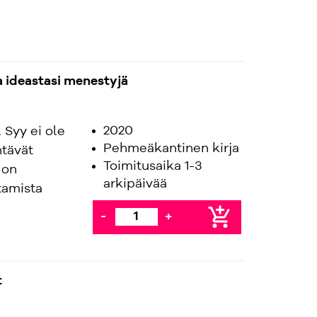
a ideastasi menestyjä
2020
. Syy ei ole
Pehmeäkantinen kirja
htävät
Toimitusaika 1-3
 on
arkipäivää
tamista
add_shopping_cart
-
+
t