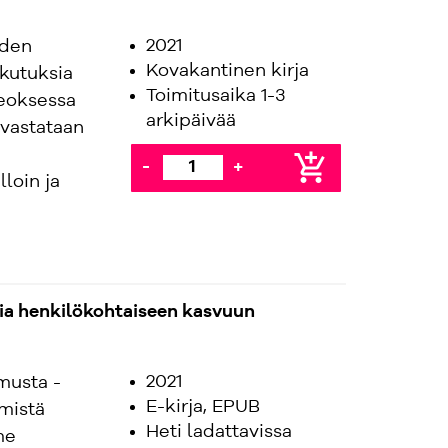
2021
iden
Kovakantinen kirja
kutuksia
Toimitusaika 1-3
Teoksessa
arkipäivää
 vastataan
add_shopping_cart
-
+
lloin ja
ia henkilökohtaiseen kasvuun
2021
musta -
E-kirja, EPUB
emistä
Heti ladattavissa
me