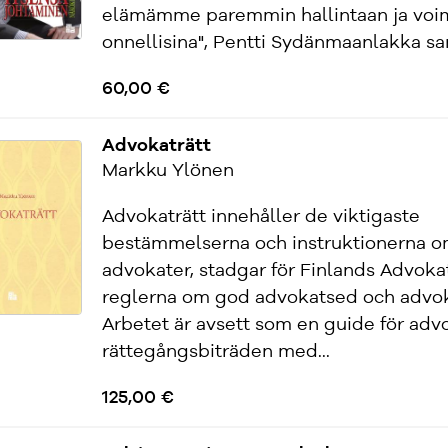
elämämme paremmin hallintaan ja voi
onnellisina", Pentti Sydänmaanlakka san
60,00 €
Advokaträtt
Markku Ylönen
Advokaträtt innehåller de viktigaste
bestämmelserna och instruktionerna o
advokater, stadgar för Finlands Advoka
reglerna om god advokatsed och advo
Arbetet är avsett som en guide för adv
rättegångsbiträden med...
125,00 €