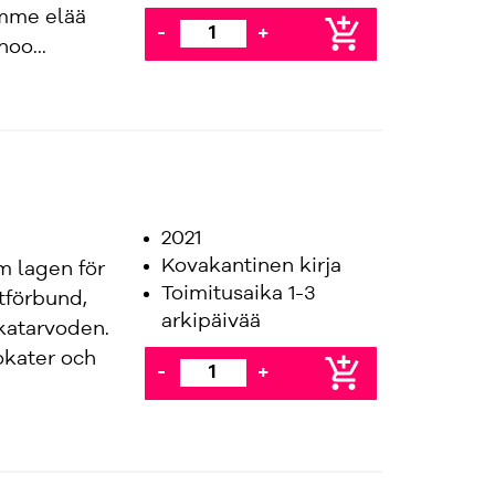
mme elää
add_shopping_cart
-
+
oo...
2021
Kovakantinen kirja
m lagen för
Toimitusaika 1-3
tförbund,
arkipäivää
katarvoden.
okater och
add_shopping_cart
-
+