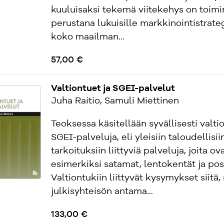
kuuluisaksi tekemä viitekehys on toimi
perustana lukuisille markkinointistrateg
koko maailman...
57,00 €
Valtiontuet ja SGEI-palvelut
Juha Raitio, Samuli Miettinen
Teoksessa käsitellään syvällisesti valtio
SGEI-palveluja, eli yleisiin taloudellisii
tarkoituksiin liittyviä palveluja, joita ov
esimerkiksi satamat, lentokentät ja post
Valtiontukiin liittyvät kysymykset siitä,
julkisyhteisön antama...
133,00 €