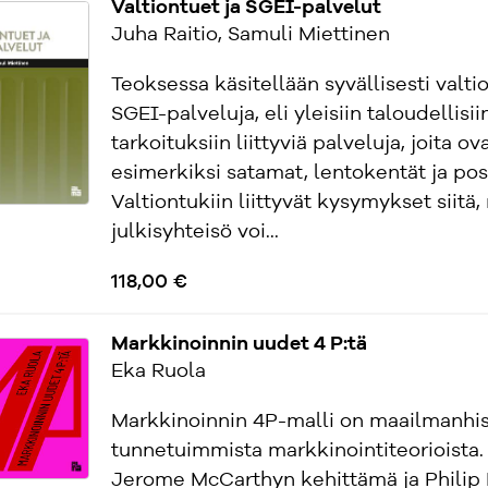
Valtiontuet ja SGEI-palvelut
Juha Raitio, Samuli Miettinen
Teoksessa käsitellään syvällisesti valtio
SGEI-palveluja, eli yleisiin taloudellisii
tarkoituksiin liittyviä palveluja, joita ov
esimerkiksi satamat, lentokentät ja post
Valtiontukiin liittyvät kysymykset siitä,
julkisyhteisö voi...
118,00 €
Markkinoinnin uudet 4 P:tä
Eka Ruola
Markkinoinnin 4P-malli on maailmanhis
tunnetuimmista markkinointiteorioista.
Jerome McCarthyn kehittämä ja Philip 