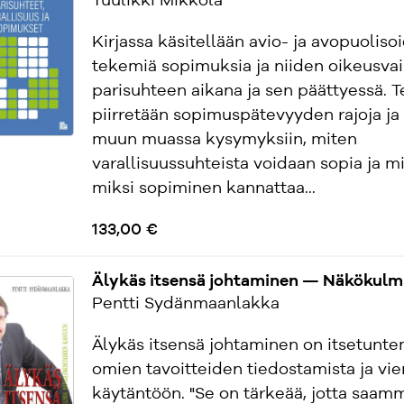
Tuulikki Mikkola
Kirjassa käsitellään avio- ja avopuoliso
tekemiä sopimuksia ja niiden oikeusvai
parisuhteen aikana ja sen päättyessä. 
piirretään sopimuspätevyyden rajoja ja
muun muassa kysymyksiin, miten
varallisuussuhteista voidaan sopia ja mi
miksi sopiminen kannattaa...
133,00 €
Älykäs itsensä johtaminen — Näkökulm
Pentti Sydänmaanlakka
Älykäs itsensä johtaminen on itsetunte
omien tavoitteiden tiedostamista ja vi
käytäntöön. "Se on tärkeää, jotta saam