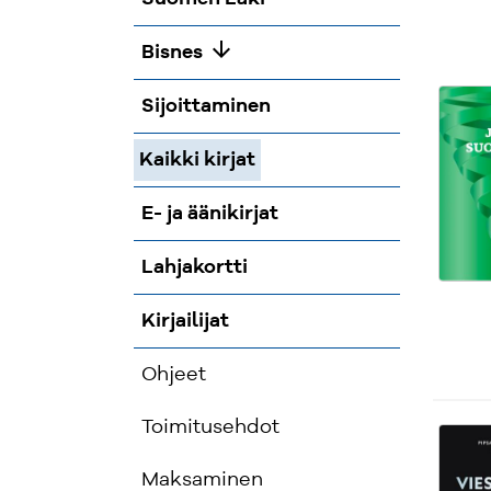
arrow_downward
Bisnes
Sijoittaminen
Kaikki kirjat
E- ja äänikirjat
Lahjakortti
Kirjailijat
Ohjeet
Toimitusehdot
Maksaminen