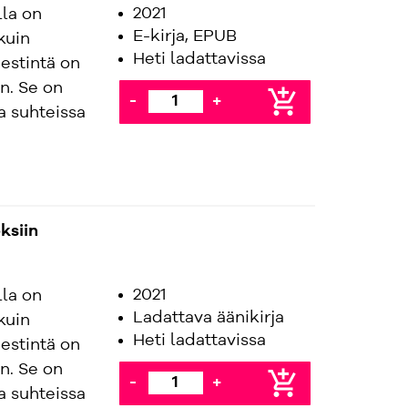
2021
la on
E-kirja, EPUB
kuin
Heti ladattavissa
estintä on
n. Se on
add_shopping_cart
-
+
sa suhteissa
ksiin
2021
la on
Ladattava äänikirja
kuin
Heti ladattavissa
estintä on
n. Se on
add_shopping_cart
-
+
sa suhteissa