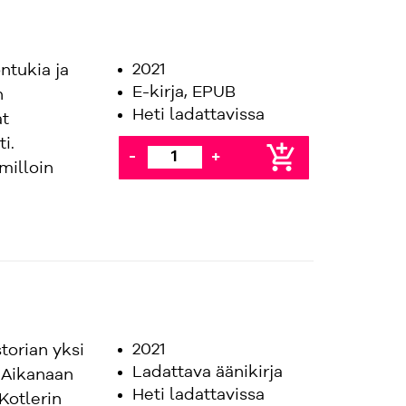
2021
ntukia ja
E-kirja, EPUB
n
Heti ladattavissa
at
i.
add_shopping_cart
-
+
 milloin
2021
torian yksi
Ladattava äänikirja
 Aikanaan
Heti ladattavissa
Kotlerin