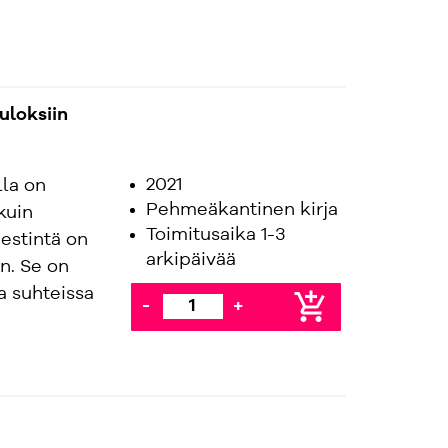
uloksiin
2021
la on
Pehmeäkantinen kirja
kuin
Toimitusaika 1-3
estintä on
arkipäivää
n. Se on
sa suhteissa
add_shopping_cart
-
+