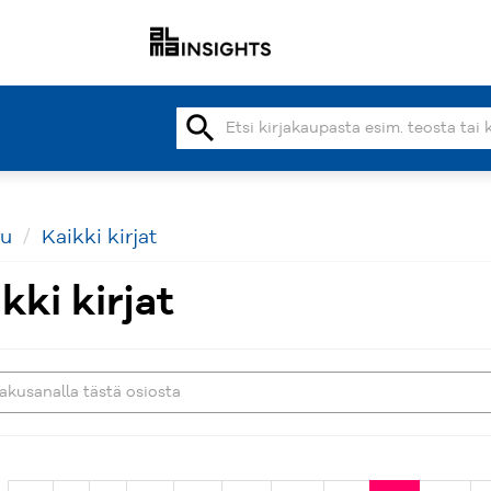
search
vu
Kaikki kirjat
kki kirjat