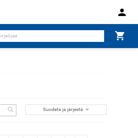
person
shopping_cart
Suodata
ja järjestä