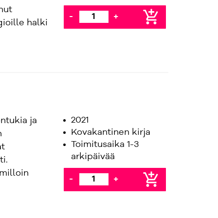
nut
add_shopping_cart
-
+
ioille halki
2021
ntukia ja
Kovakantinen kirja
n
Toimitusaika 1-3
at
arkipäivää
i.
 milloin
add_shopping_cart
-
+