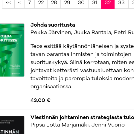
<<
<
7
22
28
29
30
31
32
33
Johda suoritusta
Pekka Järvinen, Jukka Rantala, Petri R
Teos esittää käytännönläheisen ja syst
tavan parantaa ihmisten ja toimintojen
suorituskykyä. Siinä kerrotaan, miten e
johtavat ketterästi vastuualuettaan koh
tavoitteita ja parempia tuloksia modern
organisaatiossa...
43,00 €
Viestinnän johtaminen strategiasta tulo
Pipsa Lotta Marjamäki, Jenni Vuorio