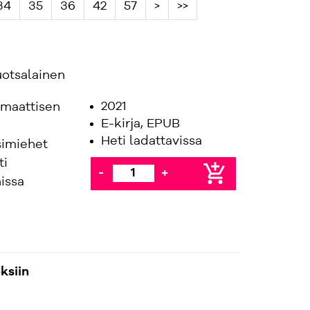
34
35
36
42
57
>
>>
uotsalainen
2021
emaattisen
E-kirja, EPUB
Heti ladattavissa
simiehet
ti
add_shopping_cart
-
+
issa
ksiin