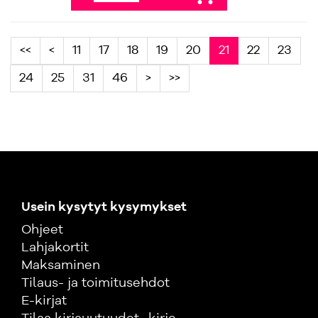
<<
<
11
17
18
19
20
21
22
23
24
25
31
46
>
>>
Usein kysytyt kysymykset
Ohjeet
Lahjakortit
Maksaminen
Tilaus- ja toimitusehdot
E-kirjat