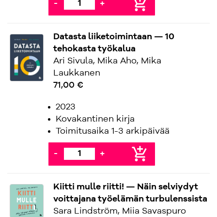
add_shopping_cart
-
+
Datasta liiketoimintaan — 10
tehokasta työkalua
Ari Sivula, Mika Aho, Mika
Laukkanen
71,00 €
2023
Kovakantinen kirja
Toimitusaika 1-3 arkipäivää
add_shopping_cart
-
+
Kiitti mulle riitti! — Näin selviydyt
voittajana työelämän turbulenssista
Sara Lindström, Miia Savaspuro