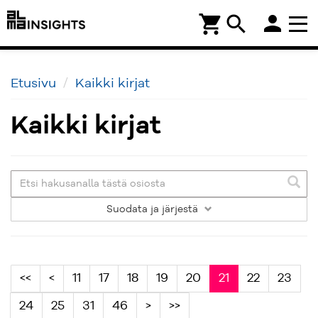
person
shopping_cart
search
Etusivu
Kaikki kirjat
Kaikki kirjat
Suodata
ja järjestä
<<
<
11
17
18
19
20
21
22
23
24
25
31
46
>
>>