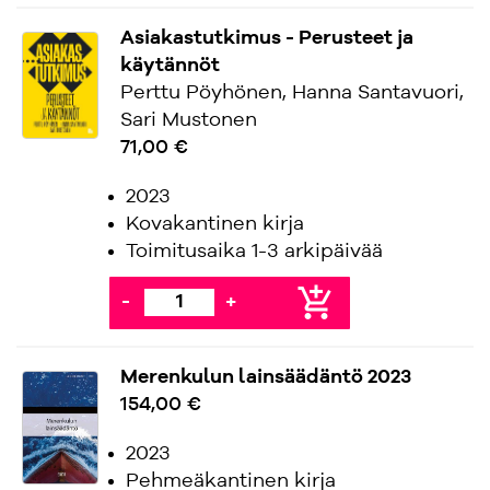
Asiakastutkimus - Perusteet ja
käytännöt
Perttu Pöyhönen, Hanna Santavuori,
Sari Mustonen
71,00 €
2023
Kovakantinen kirja
Toimitusaika 1-3 arkipäivää
add_shopping_cart
-
+
Merenkulun lainsäädäntö 2023
154,00 €
2023
Pehmeäkantinen kirja