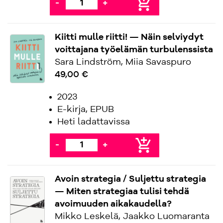
add_shopping_cart
-
+
Kiitti mulle riitti! — Näin selviydyt
voittajana työelämän turbulenssista
Sara Lindström, Miia Savaspuro
49,00 €
2023
E-kirja, EPUB
Heti ladattavissa
add_shopping_cart
-
+
Avoin strategia / Suljettu strategia
— Miten strategiaa tulisi tehdä
avoimuuden aikakaudella?
Mikko Leskelä, Jaakko Luomaranta