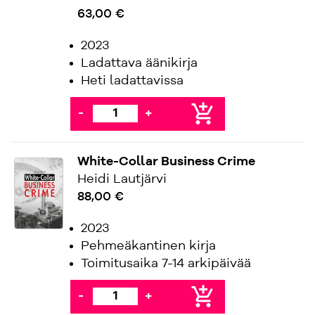
63,00 €
2023
Ladattava äänikirja
Heti ladattavissa
add_shopping_cart
-
+
White-Collar Business Crime
Heidi Lautjärvi
88,00 €
2023
Pehmeäkantinen kirja
Toimitusaika 7-14 arkipäivää
add_shopping_cart
-
+