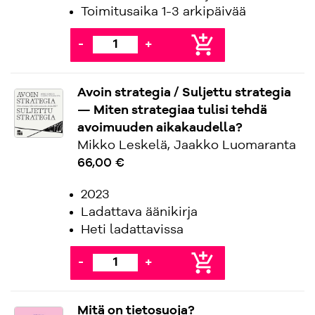
Toimitusaika 1-3 arkipäivää
add_shopping_cart
-
+
Avoin strategia / Suljettu strategia
— Miten strategiaa tulisi tehdä
avoimuuden aikakaudella?
Mikko Leskelä, Jaakko Luomaranta
66,00 €
2023
Ladattava äänikirja
Heti ladattavissa
add_shopping_cart
-
+
Mitä on tietosuoja?