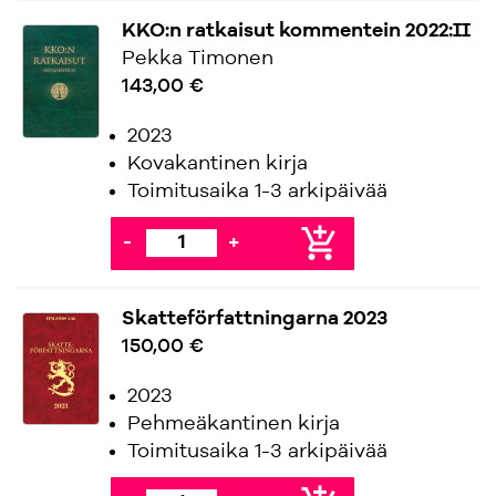
KKO:n ratkaisut kommentein 2022:II
Pekka Timonen
143,00 €
2023
Kovakantinen kirja
Toimitusaika 1-3 arkipäivää
add_shopping_cart
-
+
Skatteförfattningarna 2023
150,00 €
2023
Pehmeäkantinen kirja
Toimitusaika 1-3 arkipäivää