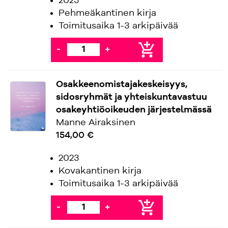
2023
Pehmeäkantinen kirja
Toimitusaika 1-3 arkipäivää
add_shopping_cart
-
+
Osakkeenomistajakeskeisyys,
sidosryhmät ja yhteiskuntavastuu
osakeyhtiöoikeuden järjestelmässä
Manne Airaksinen
154,00 €
2023
Kovakantinen kirja
Toimitusaika 1-3 arkipäivää
add_shopping_cart
-
+