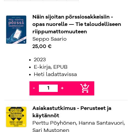
Näin sijoitan pörssiosakkeisiin -
opas nuorelle — Tie taloudelliseen
riippumattomuuteen
Seppo Saario
25,00 €
2023
E-kirja, EPUB
Heti ladattavissa
add_shopping_cart
-
+
Asiakastutkimus - Perusteet ja
käytännöt
Perttu Pöyhönen, Hanna Santavuori,
Sari Mustonen