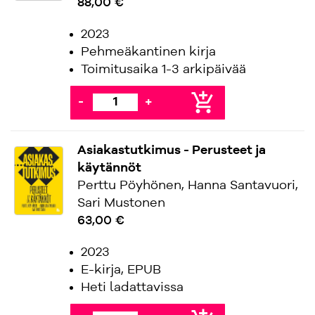
88,00 €
2023
Pehmeäkantinen kirja
Toimitusaika 1-3 arkipäivää
add_shopping_cart
-
+
Asiakastutkimus - Perusteet ja
käytännöt
Perttu Pöyhönen, Hanna Santavuori,
Sari Mustonen
63,00 €
2023
E-kirja, EPUB
Heti ladattavissa