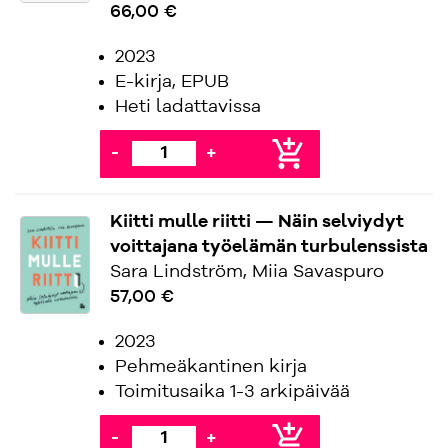
66,00 €
2023
E-kirja, EPUB
Heti ladattavissa
add_shopping_cart
-
+
Kiitti mulle riitti — Näin selviydyt
voittajana työelämän turbulenssista
Sara Lindström, Miia Savaspuro
57,00 €
2023
Pehmeäkantinen kirja
Toimitusaika 1-3 arkipäivää
add_shopping_cart
-
+