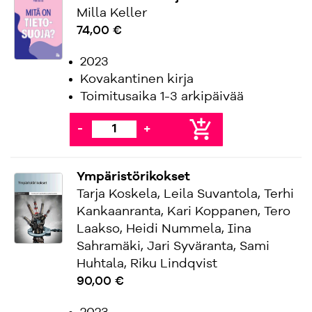
Milla Keller
74,00 €
2023
Kovakantinen kirja
Toimitusaika 1-3 arkipäivää
add_shopping_cart
-
+
Ympäristörikokset
Tarja Koskela, Leila Suvantola, Terhi
Kankaanranta, Kari Koppanen, Tero
Laakso, Heidi Nummela, Iina
Sahramäki, Jari Syväranta, Sami
Huhtala, Riku Lindqvist
90,00 €