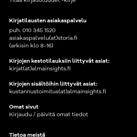
Tilaa kirjauutuudet -kirje
Kirjatilausten asiakaspalvelu
puh. 010 345 1520
asiakaspalvelu(at)storia.fi
(arkisin klo 8–16)
Kirjojen kestotilauksiin liittyvät asiat:
kirjat(at)almainsights.fi
Kirjojen sisältöihin liittyvät asiat:
kustannustoimitus(at)almainsights.fi
Omat sivut
Kirjaudu / päivitä omat tiedot
Tietoa meistä