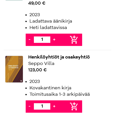
49,00 €
2023
Ladattava äänikirja
Heti ladattavissa
add_shopping_cart
-
+
Henkilöyhtiöt ja osakeyhtiö
Seppo Villa
123,00 €
2023
Kovakantinen kirja
Toimitusaika 1-3 arkipäivää
add_shopping_cart
-
+