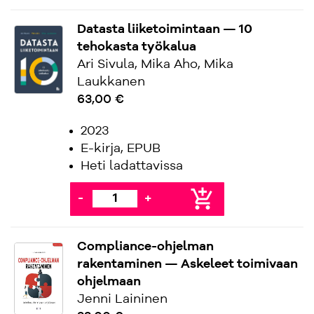
Datasta liiketoimintaan — 10
tehokasta työkalua
Ari Sivula, Mika Aho, Mika
Laukkanen
63,00 €
2023
E-kirja, EPUB
Heti ladattavissa
add_shopping_cart
-
+
Compliance-ohjelman
rakentaminen — Askeleet toimivaan
ohjelmaan
Jenni Laininen