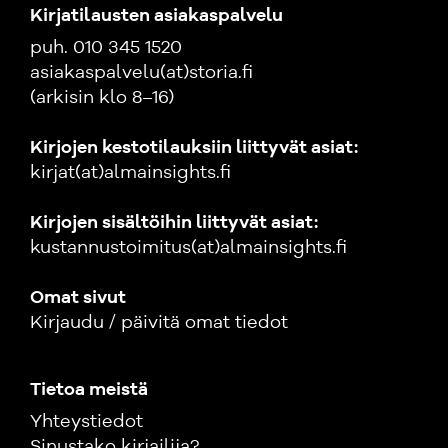
Kirjatilausten asiakaspalvelu
puh. 010 345 1520
asiakaspalvelu(at)storia.fi
(arkisin klo 8–16)
Kirjojen kestotilauksiin liittyvät asiat:
kirjat(at)almainsights.fi
Kirjojen sisältöihin liittyvät asiat:
kustannustoimitus(at)almainsights.fi
Omat sivut
Kirjaudu / päivitä omat tiedot
Tietoa meistä
Yhteystiedot
Sinustako kirjailija?