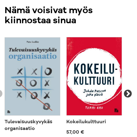
Nämä voisivat myös
kiinnostaa sinua
Tulevaisuuskyvykäs
Kokeilukulttuuri
Rat
organisaatio
57,00 €
49,