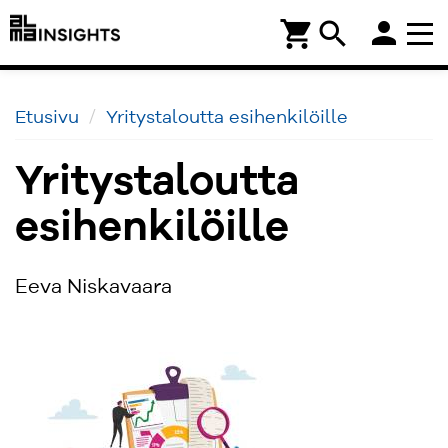
person
shopping_cart
search
Etusivu
Yritystaloutta esihenkilöille
Yritystaloutta
esihenkilöille
Eeva Niskavaara