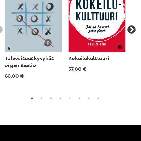
Tulevaisuuskyvykäs
Kokeilukulttuuri
Joh
organisaatio
57,00 €
57,
63,00 €