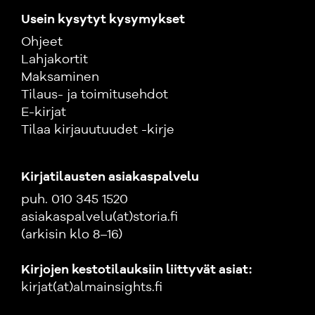
Usein kysytyt kysymykset
Ohjeet
Lahjakortit
Maksaminen
Tilaus- ja toimitusehdot
E-kirjat
Tilaa kirjauutuudet -kirje
Kirjatilausten asiakaspalvelu
puh. 010 345 1520
asiakaspalvelu(at)storia.fi
(arkisin klo 8–16)
Kirjojen kestotilauksiin liittyvät asiat:
kirjat(at)almainsights.fi