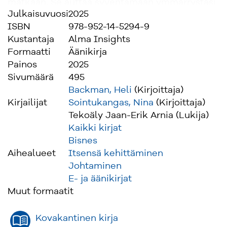
matkaan. Se auttaa syventämään ymmärrystäsi
Julkaisuvuosi
2025
luontaisista lahjoistasi ja sudenkuopistasi
ISBN
978-952-14-5294-9
johtajana. Lisääntynyt itsetuntemus auttaa
Kustantaja
Alma Insights
sinua tekemään tietoisempia valintoja, jotka
Formaatti
Äänikirja
vaikuttavat positiivisesti sinuun itseesi,
Painos
2025
ympäristöösi ja tuloksiisi. Kasvun kautta syntyy
Sivumäärä
495
vahvempaa, vaikuttavampaa ja kestävämpää
Backman, Heli
(Kirjoittaja)
johtajuutta, joka heijastuu myös organisaatioosi
Kirjailijat
Sointukangas, Nina
(Kirjoittaja)
- ja mikä tärkeintä, se tuo helppoutta ja
Tekoäly Jaan-Erik Arnia (Lukija)
uudenlaista tasapainoa elämääsi.
Kaikki kirjat
Bisnes
Aihealueet
Itsensä kehittäminen
Johtaminen
E- ja äänikirjat
Muut formaatit
Kovakantinen kirja