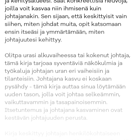
ja kehitysalueesi. Saat konkreettisia neuvoja,
joilla voit kasvaa niin ihmisenä kuin
johtajanakin. Sen sijaan, että keskittyisit vain
siihen, miten johdat muita, opit katsomaan
ensin itseäsi ja ymmärtämään, miten
johtajuutesi kehittyy.
Olitpa urasi alkuvaiheessa tai kokenut johtaja,
tämä kirja tarjoaa syventäviä näkökulmia ja
työkaluja johtajan uran eri vaiheisiin ja
tilanteisiin. Johtajana kasvu ei koskaan
pysähdy - tämä kirja auttaa sinua löytämään
uuden tason, jolla voit johtaa selkeämmin,
vaikuttavammin ja tasapainoisemmin.
Itsetuntemus ja johtajana kasvaminen ovat
kestävän johtajuuden perusta.
Kirja keskittyy johtajan henkilökohtaiseen