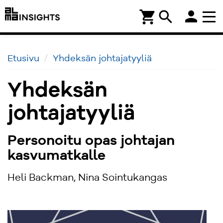
person
shopping_cart
search
Etusivu
Yhdeksän johtajatyyliä
Yhdeksän
johtajatyyliä
Personoitu opas johtajan
kasvumatkalle
Heli Backman, Nina Sointukangas