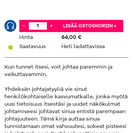
-
+
LISÄÄ OSTOSKORIIN »
Hinta
64,00 €
'
Saatavuus
Heti ladattavissa
Kun tunnet itsesi, voit johtaa paremmin ja
vaikuttavammin.
Yhdeksän johtajatyyliä vie sinut
henkilökohtaiselle kasvumatkalle, jonka myötä
uusi tietoisuus itsestäsi ja uudet näkökulmat
johtamiseesi johtavat sinua entistä parempaan
johtajuuteen. Tämä kirja auttaa sinua
tunnistamaan omat vahvuutesi, sokeat pisteesi