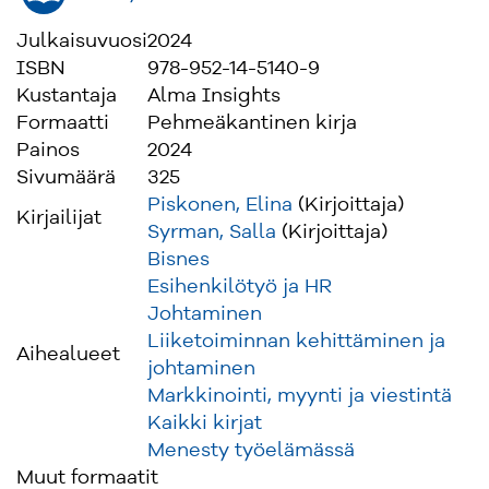
viestintää on sellainen, jota kukaan ei kuluta.
Julkaisuvuosi
2024
Kirja on ensimmäinen suomenkielinen teos,
ISBN
978-952-14-5140-9
jossa palvelumuotoilun menetelmiä käsitellään
Kustantaja
Alma Insights
viestinnän näkökulmasta. Se on suunnattu
Formaatti
Pehmeäkantinen kirja
erityisesti viestinnän ammattilaisille tai
Painos
2024
sellaisiksi tähtääville − ja kenelle tahansa, joka
Sivumäärä
325
suurten mullistusten aikakautena haluaa tehdä
Piskonen, Elina
(Kirjoittaja)
Kirjailijat
työelämässä viestinnästä vaikuttavampaa.
Syrman, Salla
(Kirjoittaja)
Bisnes
Esihenkilötyö ja HR
Johtaminen
Liiketoiminnan kehittäminen ja
Aihealueet
johtaminen
Markkinointi, myynti ja viestintä
Kaikki kirjat
Menesty työelämässä
Muut formaatit