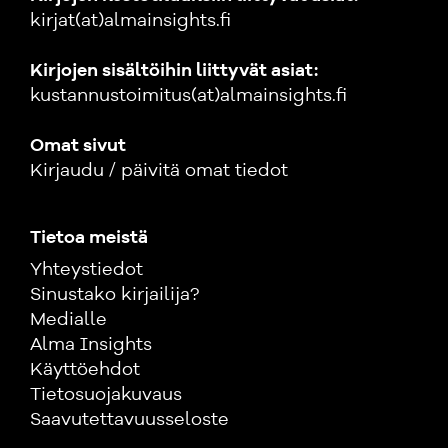
kirjat(at)almainsights.fi
Kirjojen sisältöihin liittyvät asiat:
kustannustoimitus(at)almainsights.fi
Omat sivut
Kirjaudu / päivitä omat tiedot
Tietoa meistä
Yhteystiedot
Sinustako kirjailija?
Medialle
Alma Insights
Käyttöehdot
Tietosuojakuvaus
Saavutettavuusseloste