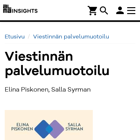
person
shopping_cart
search
Etusivu
Viestinnän palvelumuotoilu
Viestinnän
palvelumuotoilu
Elina Piskonen, Salla Syrman