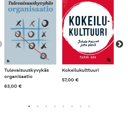
Tulevaisuuskyvykäs
Kokeilukulttuuri
Tuo
organisaatio
57,00 €
63,
63,00 €