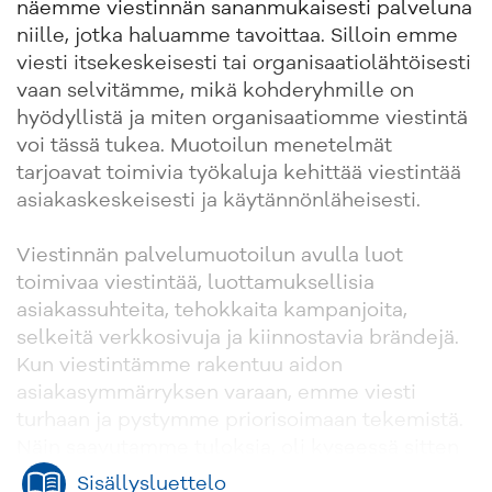
näemme viestinnän sananmukaisesti palveluna
niille, jotka haluamme tavoittaa. Silloin emme
viesti itsekeskeisesti tai organisaatiolähtöisesti
vaan selvitämme, mikä kohderyhmille on
hyödyllistä ja miten organisaatiomme viestintä
voi tässä tukea. Muotoilun menetelmät
tarjoavat toimivia työkaluja kehittää viestintää
asiakaskeskeisesti ja käytännönläheisesti.
Viestinnän palvelumuotoilun avulla luot
toimivaa viestintää, luottamuksellisia
asiakassuhteita, tehokkaita kampanjoita,
selkeitä verkkosivuja ja kiinnostavia brändejä.
Kun viestintämme rakentuu aidon
asiakasymmärryksen varaan, emme viesti
turhaan ja pystymme priorisoimaan tekemistä.
Näin saavutamme tuloksia, oli kyseessä sitten
ulkoinen tai sisäinen viestintä. Kalleinta
Sisällysluettelo