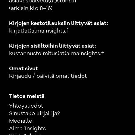
asiakaspalvelu(at)storia.fi
(arkisin klo 8–16)
Kirjojen kestotilauksiin liittyvät asiat:
kirjat(at)almainsights.fi
Kirjojen sisältöihin liittyvät asiat:
kustannustoimitus(at)almainsights.fi
Omat sivut
Kirjaudu / päivitä omat tiedot
Tietoa meistä
Yhteystiedot
Sinustako kirjailija?
Medialle
Alma Insights