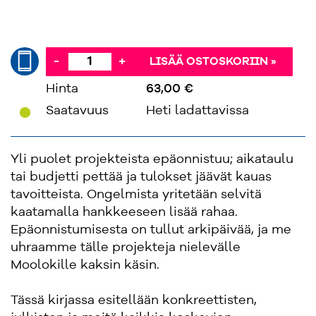
-
+
LISÄÄ OSTOSKORIIN »
Hinta
63,00 €
'
Saatavuus
Heti ladattavissa
Yli puolet projekteista epäonnistuu; aikataulu
tai budjetti pettää ja tulokset jäävät kauas
tavoitteista. Ongelmista yritetään selvitä
kaatamalla hankkeeseen lisää rahaa.
Epäonnistumisesta on tullut arkipäivää, ja me
uhraamme tälle projekteja nielevälle
Moolokille kaksin käsin.
Tässä kirjassa esitellään konkreettisten,