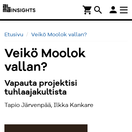
person
shopping_cart
search
Etusivu
Veikö Moolok vallan?
Veikö Moolok
vallan?
Vapauta projektisi
tuhlaajakultista
Tapio Järvenpää, Ilkka Kankare