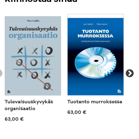
facebook.com/VeikoMoolokVallan
twitter.com/veikomoolok
Tulevaisuuskyvykäs
Tuotanto murroksessa
Kok
organisaatio
63,00 €
57,
63,00 €