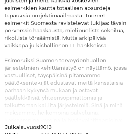
julkisten ja meitä kaikkia koskevien
esimerkkien kautta totaalisen absurdeja
tapauksia projektimaailmasta. Tuoreet
esimerkit Suomesta ravistelevat lukijaa: täysin
perverssiä haaskausta, mielipuolista sekoilua,
rikollista törsäämistä. Mutta arkipäivää
vaikkapa julkishallinnon IT-hankkeissa.
Esimerkiksi Suomen terveydenhuollon
järjestelmien kehittämistyö on näyttämö, jossa
vastuulliset, täyspäisinä pitämämme
päätöksentekijät edustavat meitä kansalaisia
parhaan kykynsä mukaan ja ostavat
päällekkäisiä, yhteensopimattomia ja
tolkuttoman kalliita järjestelmiä. Sinä ja minä
maksamme, heikompina palveluina,
korkeampina veroina ja hyvinvointitappioina:
Julkaisuvuosi
2013
uhraamme kaksin käsin tälle projekteja