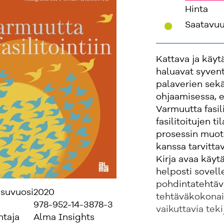
Hinta
'
Saatavu
Kattava ja käyt
haluavat syven
palaverien sekä
ohjaamisessa, el
Varmuutta fasili
fasilitoitujen t
prosessin muot
kanssa tarvitta
Kirja avaa käy
helposti sovell
pohdintatehtävi
isuvuosi
2020
tehtäväkokonai
978-952-14-3878-3
vaikuttavia teki
ntaja
Alma Insights