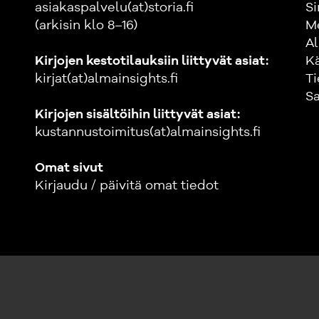
asiakaspalvelu(at)storia.fi
Si
(arkisin klo 8–16)
M
Al
Kirjojen kestotilauksiin liittyvät asiat:
K
kirjat(at)almainsights.fi
Ti
Sa
Kirjojen sisältöihin liittyvät asiat:
kustannustoimitus(at)almainsights.fi
Omat sivut
Kirjaudu / päivitä omat tiedot