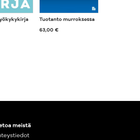
yökykykirja
Tuotanto murroksessa
Näin menesty
monipaikkais
63,00 €
työssä
57,00 €
etoa meistä
teystiedot