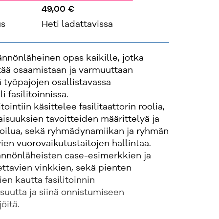
49,00 €
us
Heti ladattavissa
ännönläheinen opas kaikille, jotka
tää osaamistaan ja varmuuttaan
 työpajojen osallistavassa
i fasilitoinnissa.
tointiin käsittelee fasilitaattorin roolia,
ilaisuuksien tavoitteiden määrittelyä ja
oilua, sekä ryhmädynamiikan ja ryhmän
vien vuorovaikutustaitojen hallintaa.
tännönläheisten case-esimerkkien ja
ettavien vinkkien, sekä pienten
en kautta fasilitoinnin
suutta ja siinä onnistumiseen
jöitä.