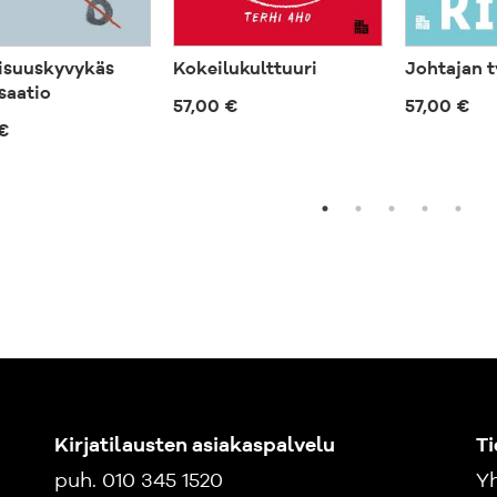
isuuskyvykäs
Kokeilukulttuuri
Johtajan t
saatio
57,00 €
57,00 €
€
Kirjatilausten asiakaspalvelu
Ti
puh. 010 345 1520
Yh