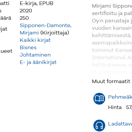
atti
E-kirja, EPUB
Mirjami Sippon
s
2020
sertifioitu ja p
äärä
250
Oy:n perustaja j
Sipponen-Damonte,
vuoden kansain
ijat
Mirjami
(Kirjoittaja)
kehittämisestä,
Kaikki kirjat
asemapaikkoina
Bisnes
toiminut Kansai
lueet
Johtaminen
International As
E- ja äänikirjat
hallituksessa, 
aluejohtajana. L
asioiden sovitte
Muut formaatit
Pehmeäka
Hinta
57
Ladattava