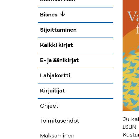
arrow_downward
Bisnes
Sijoittaminen
Kaikki kirjat
E- ja äänikirjat
Lahjakortti
Kirjailijat
Ohjeet
Julka
Toimitusehdot
ISBN
Kusta
Maksaminen