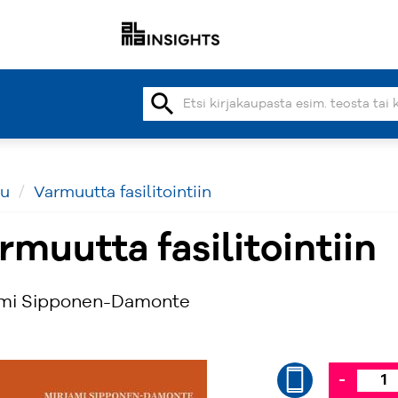
search
vu
Varmuutta fasilitointiin
rmuutta fasilitointiin
ami Sipponen-Damonte
-