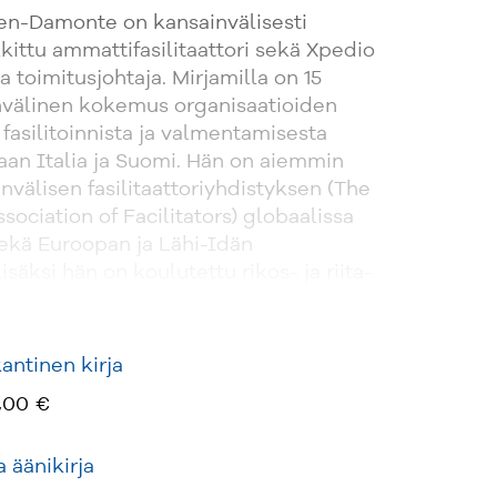
en-Damonte on kansainvälisesti
alkittu ammattifasilitaattori sekä Xpedio
a toimitusjohtaja. Mirjamilla on 15
välinen kokemus organisaatioiden
 fasilitoinnista ja valmentamisesta
an Italia ja Suomi. Hän on aiemmin
nvälisen fasilitaattoriyhdistyksen (The
sociation of Facilitators) globaalissa
sekä Euroopan ja Lähi-Idän
isäksi hän on koulutettu rikos- ja riita-
lija.
ntinen kirja
,00 €
 äänikirja