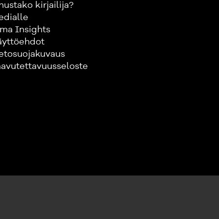
nustako kirjailija?
edialle
ma Insights
äyttöehdot
etosuojakuvaus
avutettavuusseloste