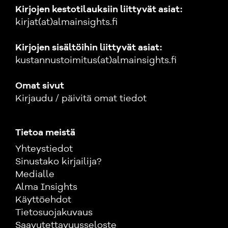
Kirjojen kestotilauksiin liittyvät asiat:
kirjat(at)almainsights.fi
Kirjojen sisältöihin liittyvät asiat:
kustannustoimitus(at)almainsights.fi
Omat sivut
Kirjaudu / päivitä omat tiedot
Tietoa meistä
Yhteystiedot
Sinustako kirjailija?
Medialle
Alma Insights
Käyttöehdot
Tietosuojakuvaus
Saavutettavuusseloste