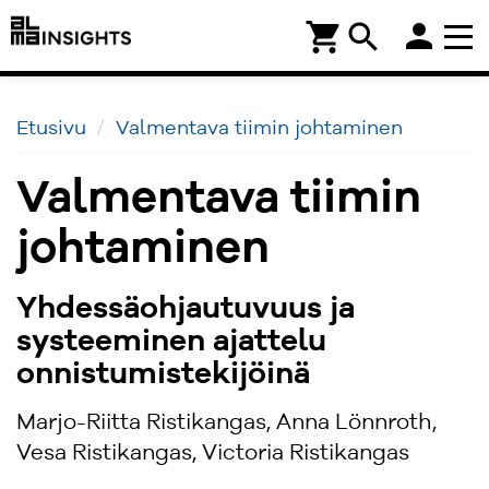
person
shopping_cart
search
Etusivu
Valmentava tiimin johtaminen
Valmentava tiimin
johtaminen
Yhdessäohjautuvuus ja
systeeminen ajattelu
onnistumistekijöinä
Marjo-Riitta Ristikangas, Anna Lönnroth,
Vesa Ristikangas, Victoria Ristikangas