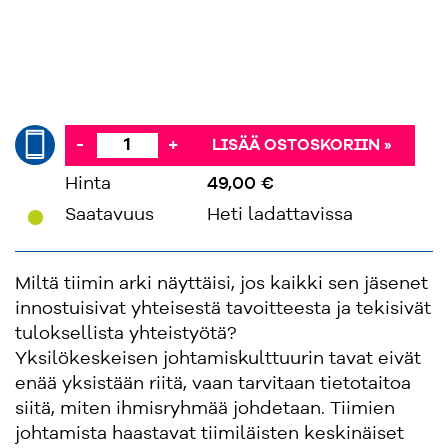
-
+
LISÄÄ OSTOSKORIIN »
Hinta
49,00 €
'
Saatavuus
Heti ladattavissa
Miltä tiimin arki näyttäisi, jos kaikki sen jäsenet
innostuisivat yhteisestä tavoitteesta ja tekisivät
tuloksellista yhteistyötä?
Yksilökeskeisen johtamiskulttuurin tavat eivät
enää yksistään riitä, vaan tarvitaan tietotaitoa
siitä, miten ihmisryhmää johdetaan. Tiimien
johtamista haastavat tiimiläisten keskinäiset