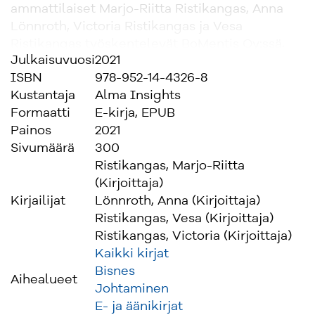
ammattilaiset Marjo-Riitta Ristikangas, Anna
Lönnroth, Victoria Ristikangas ja Vesa
Ristikangas työskentelevät BoMentis Oy:ssä,
Julkaisuvuosi
2021
joka on Marjo-Riitan ja Vesan perustama
ISBN
978-952-14-4326-8
valmentavan johtamisen kehittämistalo ja
Kustantaja
Alma Insights
edelläkävijä Suomessa.
Formaatti
E-kirja, EPUB
Painos
2021
Sivumäärä
300
Ristikangas, Marjo-Riitta
(Kirjoittaja)
Kirjailijat
Lönnroth, Anna (Kirjoittaja)
Ristikangas, Vesa (Kirjoittaja)
Ristikangas, Victoria (Kirjoittaja)
Kaikki kirjat
Bisnes
Aihealueet
Johtaminen
E- ja äänikirjat