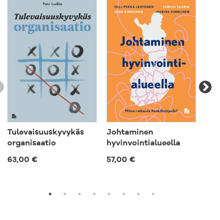
Tulevaisuuskyvykäs
Johtaminen
Tuo
organisaatio
hyvinvointialueella
63,
63,00 €
57,00 €