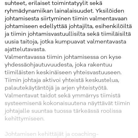
suhteet, erilaiset toimintatyylit sekä
ryhmädynamiikan lainalaisuudet. Yksilöiden
johtamisesta siirtyminen tiimin valmentavaan
johtamiseen edellyttää johtajilta, esihenkilöiltä
ja tiimin johtamisvastuullisilta sekä tiimiläisiltä
uusia taitoja, jotka kumpuavat valmentavasta
ajattelutavasta.
Valmentavassa tiimin johtamisessa on kyse
yhdessäohjautuvuudesta, joka rakentuu
tiimiläisten keskinäiseen yhteisvastuuseen.
Tiimin johtaja aktivoi yhteistä keskustelua,
palautekäytäntöjä ja arjen yhteistyötä.
Valmentavat taidot sekä ymmärrys tiimistä
systeemisenä kokonaisuutena näyttävät tiimin
johtajalle suuntaa tuossa tärkeässä roolissa
kehittymiseen.
Johtamisen kehittäjät ja coaching-