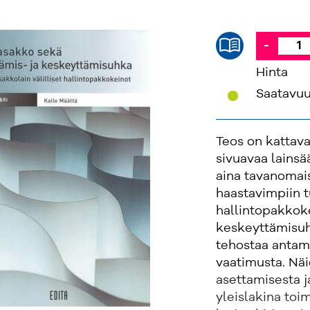
-
Hinta
'
Saatavu
Teos on kattava
sivuavaa lainsä
aina tavanomais
haastavimpiin t
hallintopakkok
keskeyttämisuh
tehostaa antama
vaatimusta. Nä
asettamisesta 
yleislakina toi