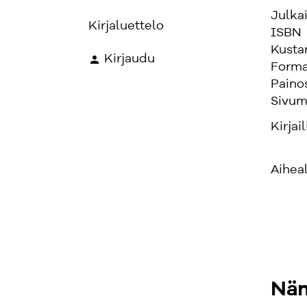
Julka
Kirjaluettelo
ISBN
Kusta
Kirjaudu
Forma
Paino
Sivum
Kirjail
Aihea
Näm