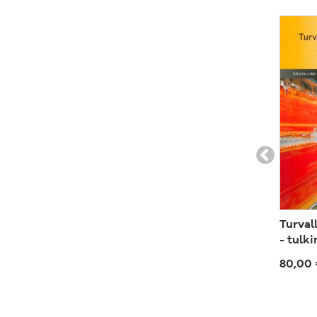
Turval
- tulki
80,00 