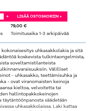
+
LISÄÄ OSTOSKORIIN »
79,00 €
us
Toimitusaika 1-3 arkipäivää
 kokonaisesitys uhkasakkolakia ja sitä
ädäntöä koskevista tulkintaongelmista,
ista soveltamistilanteista
ulkinnanvaraisuuksiin. Välilliset
einot - uhkasakko, teettämisuhka ja
ka - ovat viranomaisten keinoja
ansa kieltoa, velvoitetta tai
iden hallintopakkokeinojen
ja täytäntöönpanosta säädetään
mivassa uhkasakkolaissa. Laki kattaa