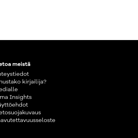
etoa meistä
teystiedot
nustako kirjailija?
edialle
ma Insights
äyttöehdot
etosuojakuvaus
avutettavuusseloste