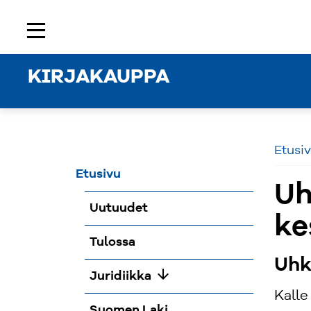
Etusivu
Rekisteröidy
Kirjaudu sisään
menu
KIRJAKAUPPA
Etusi
Etusivu
Uh
Uutuudet
ke
Tulossa
Uhk
arrow_downward
Juridiikka
Kalle
Suomen Laki