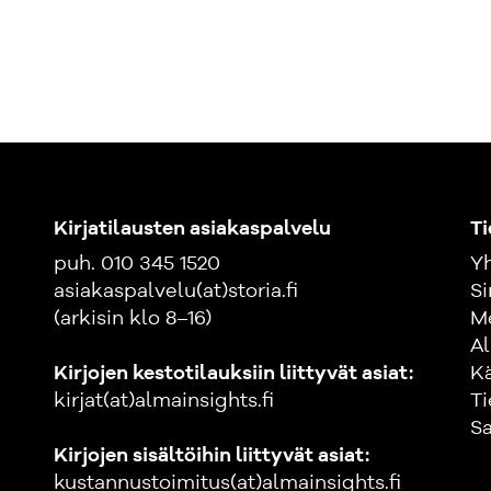
Kirjatilausten asiakaspalvelu
Ti
puh. 010 345 1520
Yh
asiakaspalvelu(at)storia.fi
Si
(arkisin klo 8–16)
M
Al
Kirjojen kestotilauksiin liittyvät asiat:
K
kirjat(at)almainsights.fi
Ti
Sa
Kirjojen sisältöihin liittyvät asiat:
kustannustoimitus(at)almainsights.fi