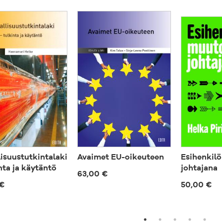
lisuustutkintalaki
Avaimet EU-oikeuteen
Esihenkil
nta ja käytäntö
johtajana
63,00 €
€
50,00 €