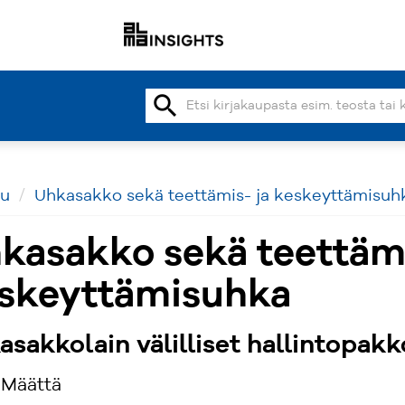
search
vu
Uhkasakko sekä teettämis- ja keskeyttämisuh
kasakko sekä teettämi
skeyttämisuhka
asakkolain välilliset hallintopak
 Määttä