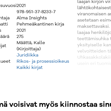
laajan kirjon v
isuvuosi
2021
lähtökohtaisest
978-951-37-8233-7
viranomaisen a
ntaja
Alma Insights
asetetaan esim
atti
Pehmeäkantinen kirja
maksettavaksi. 
s
2021
laajaa henkilö
äärä
275
teettämisuhka 
Määttä, Kalle
yksityiselle kan
ijat
(Kirjoittaja)
velvoitteiden t
Juridiikka
Uhkasakkolakiin
lueet
Rikos- ja prosessioikeus
usein eri tuomi
Kaikki kirjat
ä voisivat myös kiinnostaa sin