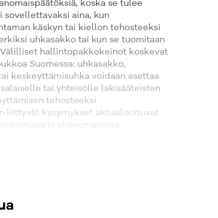
iranomaispäätöksiä, koska se tulee
i sovellettavaksi aina, kun
ntaman käskyn tai kiellon tehosteeksi
erkiksi uhkasakko tai kun se tuomitaan
Välilliset hallintopakkokeinot koskevat
joukkoa Suomessa: uhkasakko,
tai keskeyttämisuhka voidaan asettaa
salaiselle tai yhteisölle lakisääteisten
äyttämisen tehosteeksi.
 liittyvät kysymykset aktualisoituvat
oistuimissa ja viranomaisissa,
ua