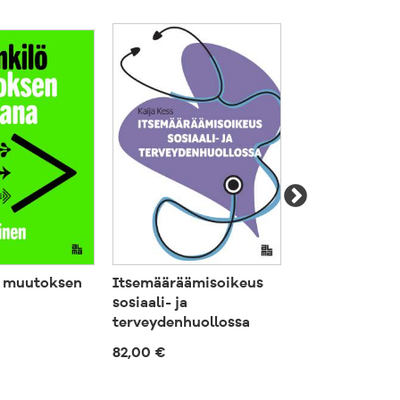
ö muutoksen
Itsemääräämisoikeus
Itsemääräämi
sosiaali- ja
sosiaali- ja
terveydenhuollossa
terveydenhuol
82,00 €
93,00 €