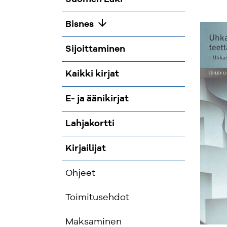
arrow_downward
Bisnes
Sijoittaminen
Kaikki kirjat
E- ja äänikirjat
Lahjakortti
Kirjailijat
Ohjeet
Toimitusehdot
Maksaminen